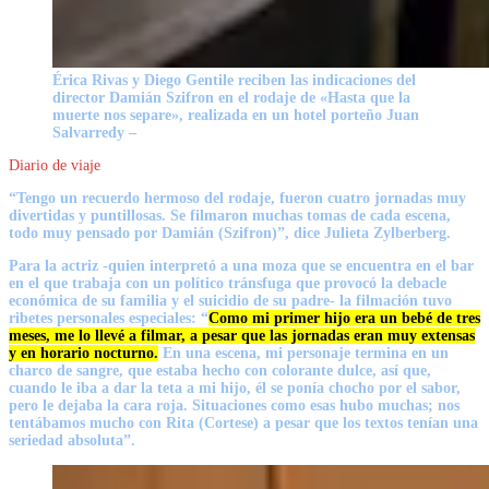
Érica Rivas y Diego Gentile reciben las indicaciones del
director Damián Szifron en el rodaje de «Hasta que la
muerte nos separe», realizada en un hotel porteño
Juan
Salvarredy –
Diario de viaje
“Tengo un recuerdo hermoso del rodaje, fueron cuatro jornadas muy
divertidas y puntillosas. Se filmaron muchas tomas de cada escena,
todo muy pensado por
Damián
(Szifron)”, dice
Julieta Zylberberg
.
Para la actriz -quien interpretó a una moza que se encuentra en el bar
en el que trabaja con un político tránsfuga que provocó la debacle
económica de su familia y el suicidio de su padre- la filmación tuvo
ribetes personales especiales: “
Como mi primer hijo era un bebé de tres
meses, me lo llevé a filmar, a pesar que las jornadas eran muy extensas
y en horario nocturno.
En una escena, mi personaje termina en un
charco de sangre, que estaba hecho con colorante dulce, así que,
cuando le iba a dar la teta a mi hijo, él se ponía chocho por el sabor,
pero le dejaba la cara roja. Situaciones como esas hubo muchas; nos
tentábamos mucho con
Rita
(Cortese) a pesar que los textos tenían una
seriedad absoluta”.