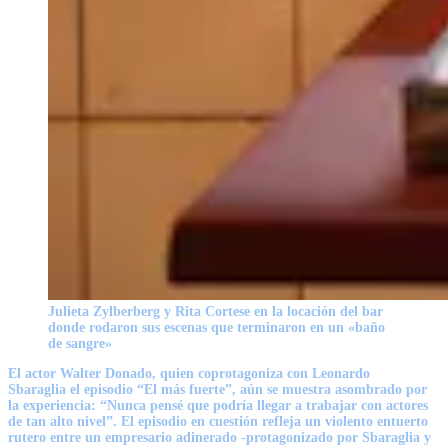
Julieta Zylberberg y Rita Cortese en la locación del bar
donde rodaron sus escenas que terminaron en un «baño
de sangre»
El actor
Walter Donado
, quien coprotagoniza con
Leonardo
Sbaraglia
el episodio “El más fuerte”, aún se muestra asombrado por
la experiencia: “Nunca pensé que podría llegar a trabajar con actores
de tan alto nivel”. El episodio en cuestión refleja un violento entuerto
rutero entre un empresario adinerado -protagonizado por
Sbaraglia
y