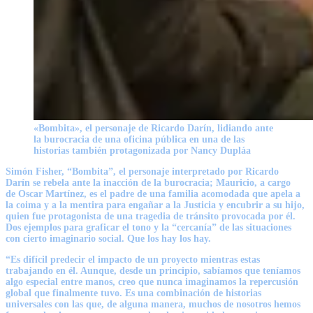
«Bombita», el personaje de Ricardo Darín, lidiando ante
la burocracia de una oficina pública en una de las
historias también protagonizada por Nancy Dupláa
Simón Fisher, “Bombita”, el personaje interpretado por
Ricardo
Darín
se rebela ante la inacción de la burocracia;
Mauricio
, a cargo
de
Oscar Martínez
, es el padre de una familia acomodada que apela a
la coima y a la mentira para engañar a la Justicia y encubrir a su hijo,
quien fue protagonista de una tragedia de tránsito provocada por él.
Dos ejemplos para graficar el tono y la “cercanía” de las situaciones
con cierto imaginario social. Que los hay los hay.
“Es difícil predecir el impacto de un proyecto mientras estas
trabajando en él. Aunque, desde un principio, sabíamos que teníamos
algo especial entre manos, creo que nunca imaginamos la repercusión
global que finalmente tuvo. Es una combinación de historias
universales con las que, de alguna manera, muchos de nosotros hemos