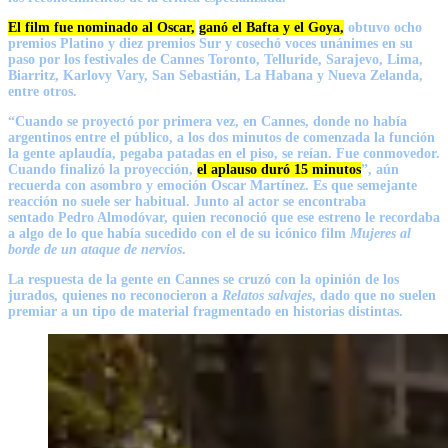
El film fue nominado al Oscar,
ganó el Bafta y el Goya,
obtuvo ocho
premios Platino y diez premios Sur y cosechó voces unánimes en su
paso por los festivales de Cannes Toronto, Telluride, Sarajevo, Lima,
Biarritz, Karlovy Vary, San Sebastián, La Habana y Nueva Zelanda,
entre otros.
“Cuando se proyectó por primera vez, en
Cannes
, donde no había
argentinos entre el público, a los dos minutos de comenzada la función
la gente aplaudía, pegaba patadas en el piso, se reían. Fue conmovedor.
Cuando finalizó la proyección,
el aplauso duró 15 minutos
”, aún
recuerda con asombro y emoción
Oscar Martínez
. Es que semejante
reacción no suele ser habitual. Junto al actor se encontraba
sentado
Pedro Almodóvar
, quien reconoció que ese estreno le recordaba
a algo de lo que había sucedido con el de su icónico film
Mujeres al
borde de un ataque de nervios
.
La respuesta de la gente en
Cannes
se cruzó con la opinión de los
jurados, quienes no reconocieron a
Relatos salvajes
, dado que no suelen
premiar a un tipo de material fragmentado en historias distintas.