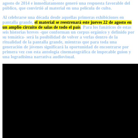
agosto de 2014 e inmediatamente generó una respuesta favorable del
público, que convirtió al material en una película de culto.
Al celebrarse una década desde aquellas primeras exhibiciones en
pantalla grande,
el material se reestrenará este jueves 22 de agosto en
un amplio circuito de salas de todo el país
. Para los fanáticos de estas
seis historias breves -que conforman un corpus orgánico y definido por
su temática- será la posibilidad de volver a verlas dentro de la
ritualidad de la pantalla grande, mientras que para toda una
generación de jóvenes significará la oportunidad de encontrarse por
primera vez con esta antología cinematográfica de impecable guion y
una logradísima narrativa audiovisual.