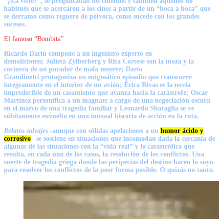
“¿La viste?”, se preguntaban los cinéfilos y también aquellos no
habitués que se acercaron a los cines a partir de un “boca a boca” que
se derramó como reguero de pólvora, como sucede con los grandes
sucesos.
El famoso “Bombita”
Ricardo Darín
compone a un ingeniero experto en
demoliciones;
Julieta Zylberberg
y
Rita Cortese
son la moza y la
cocinera de un parador de mala muerte;
Darío
Grandinetti
protagoniza un enigmático episodio que transcurre
íntegramente en el interior de un avión;
Érica Rivas
es la novia
impredecible de un casamiento que avanza hacia la catástrofe;
Oscar
Martínez
personifica a un magnate a cargo de una negociación oscura
en el marco de una tragedia familiar y Leonardo Sbaraglia se ve
súbitamente envuelto en una inusual historia de acción en la ruta.
Relatos salvajes
-aunque con sólidas apelaciones a un
humor ácido y
corrosivo
– se sostiene en situaciones que incomodan dada la cercanía de
algunas de las situaciones con la “vida real” y lo catastrófico que
resulta, en cada uno de los casos, la resolución de los conflictos. Una
suerte de tragedia griega donde las peripecias del destino hacen lo suyo
para resolver los conflictos de la peor forma posible. O quizás no tanto.