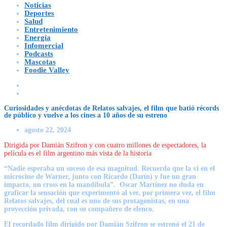
Noticias
Deportes
Salud
Entretenimiento
Energía
Infomercial
Podcasts
Mascotas
Foodie Valley
Curiosidades y anécdotas de Relatos salvajes, el film que batió récords
de público y vuelve a los cines a 10 años de su estreno
agosto 22, 2024
Dirigida por Damián Szifron y con cuatro millones de espectadores, la
película es el film argentino más vista de la historia
“Nadie esperaba un suceso de esa magnitud. Recuerdo que la vi en el
microcine de Warner, junto con Ricardo (Darín) y fue un gran
impacto, un cross en la mandíbula”. Oscar Martínez no duda en
graficar la sensación que experimentó al ver, por primera vez, el film
Relatos salvajes, del cual es uno de sus protagonistas, en una
proyección privada, con su compañero de elenco.
El recordado film dirigido por Damián Szifron se estrenó el 21 de