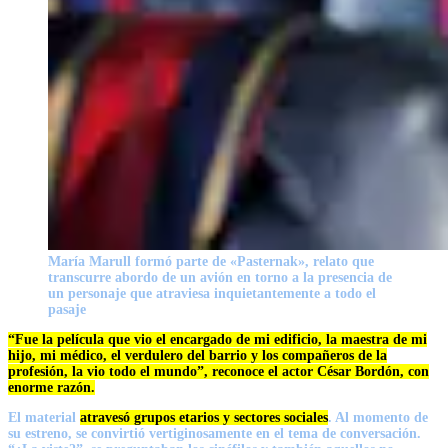
María Marull formó parte de «Pasternak», relato que
transcurre abordo de un avión en torno a la presencia de
un personaje que atraviesa inquietantemente a todo el
pasaje
“Fue la película que vio el encargado de mi edificio, la maestra de mi
hijo, mi médico, el verdulero del barrio y los compañeros de la
profesión, la vio todo el mundo”, reconoce el actor
César Bordón,
con
enorme razón.
El material
atravesó grupos etarios y sectores sociales
. Al momento de
su estreno, se convirtió vertiginosamente en el tema de conversación.