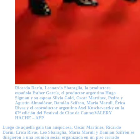
Ricardo Darín, Leonardo Sbaraglia, la productora
española Esther García, el productor argentino Hugo
Sigman y su esposa Silvia Gold, Oscar Martínez, Pedro y
Agustín Almodóvar, Damián Szifron, María Marull, Érica
Rivas y el coproductor argentino Axel Kuschevatzky en la
67ª edición del Festival de Cine de Cannes
VALERY
HACHE – AFP
Luego de aquella gala tan auspiciosa,
Oscar Martínez
,
Ricardo
Darín
,
Erica Rivas
,
Leo Sbaraglia
,
María Marull
y
Damián Szifron
se
dirigieron a una reunión social organizada en un piso cerrado