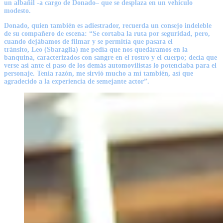
un albañil -a cargo de
Donado
– que se desplaza en un vehículo
modesto.
Donado
, quien también es adiestrador, recuerda un consejo indeleble
de su compañero de escena: “Se cortaba la ruta por seguridad, pero,
cuando dejábamos de filmar y se permitía que pasara el
tránsito,
Leo
(Sbaraglia) me pedía que nos quedáramos en la
banquina, caracterizados con sangre en el rostro y el cuerpo; decía que
verse así ante el paso de los demás automovilistas lo potenciaba para el
personaje. Tenía razón, me sirvió mucho a mí también, así que
agradecido a la experiencia de semejante actor”.