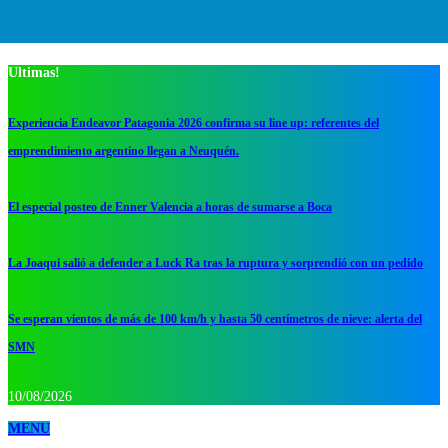
Ultimas!
Experiencia Endeavor Patagonia 2026 confirma su line up: referentes del
emprendimiento argentino llegan a Neuquén.
El especial posteo de Enner Valencia a horas de sumarse a Boca
La Joaqui salió a defender a Luck Ra tras la ruptura y sorprendió con un pedido
Se esperan vientos de más de 100 km/h y hasta 50 centímetros de nieve: alerta del
SMN
10/08/2026
MENU