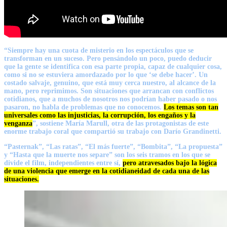
“Siempre hay una cuota de misterio en los espectáculos que se
transforman en un suceso. Pero pensándolo un poco, puedo deducir
que la gente se identifica con esa parte propia, capaz de cualquier cosa,
como si no se estuviera amordazado por lo que ‘se debe hacer’. Un
costado salvaje, genuino, que está muy cerca nuestro, al alcance de la
mano, pero reprimimos. Son situaciones que arrancan con conflictos
cotidianos, que a muchos de nosotros nos podrían haber pasado o nos
pasaron, no habla de problemas que no conocemos.
Los temas son tan
universales como las injusticias, la corrupción, los engaños y la
venganza
”, sostiene
María Marull
, otra de las protagonistas de este
enorme trabajo coral que compartió su trabajo con
Darío Grandinetti
.
“Pasternak”, “Las ratas”, “El más fuerte”, “Bombita”, “La propuesta”
y “Hasta que la muerte nos separe” son los seis tramos en los que se
divide el film, independientes entre sí,
pero atravesados bajo la lógica
de una violencia que emerge en la cotidianeidad de cada una de las
situaciones.