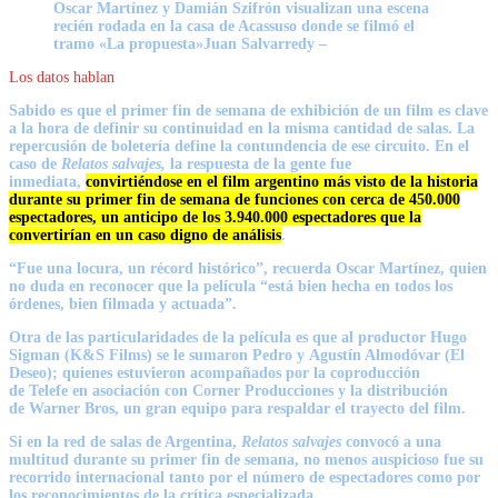
Oscar Martínez y Damián Szifrón visualizan una escena
recién rodada en la casa de Acassuso donde se filmó el
tramo «La propuesta»
Juan Salvarredy –
Los datos hablan
Sabido es que el primer fin de semana de exhibición de un film es clave
a la hora de definir su continuidad en la misma cantidad de salas. La
repercusión de boletería define la contundencia de ese circuito. En el
caso de
Relatos salvajes,
la respuesta de la gente fue
inmediata,
convirtiéndose en el film argentino más visto de la historia
durante su primer fin de semana de funciones con cerca de 450.000
espectadores, un anticipo de los 3.940.000 espectadores que la
convertirían en un caso digno de análisis
.
“Fue una locura, un récord histórico”, recuerda
Oscar Martínez
, quien
no duda en reconocer que la película “está bien hecha en todos los
órdenes, bien filmada y actuada”.
Otra de las particularidades de la película es que al productor
Hugo
Sigman
(K&S Films) se le sumaron
Pedro
y
Agustín Almodóvar
(El
Deseo); quienes estuvieron acompañados por la coproducción
de
Telefe
en asociación con
Corner Producciones
y la distribución
de
Warner Bros
, un gran equipo para respaldar el trayecto del film.
Si en la red de salas de Argentina,
Relatos salvajes
convocó a una
multitud durante su primer fin de semana, no menos auspicioso fue su
recorrido internacional tanto por el número de espectadores como por
los reconocimientos de la crítica especializada.