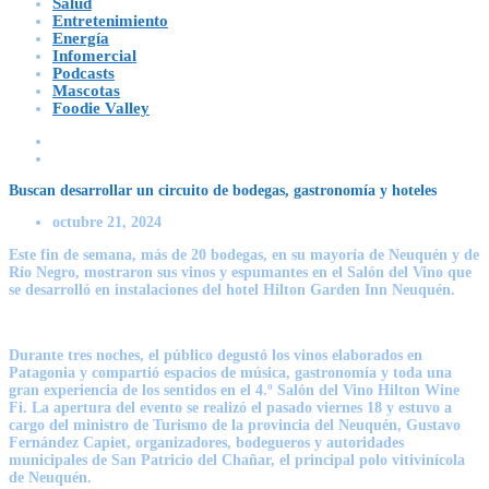
Salud
Entretenimiento
Energía
Infomercial
Podcasts
Mascotas
Foodie Valley
Buscan desarrollar un circuito de bodegas, gastronomía y hoteles
octubre 21, 2024
Este fin de semana, más de 20 bodegas, en su mayoría de Neuquén y de
Río Negro, mostraron sus vinos y espumantes en el Salón del Vino que
se desarrolló en instalaciones del hotel Hilton Garden Inn Neuquén.
Durante tres noches, el público degustó los vinos elaborados en
Patagonia y compartió espacios de música, gastronomía y toda una
gran experiencia de los sentidos en el 4.º Salón del Vino Hilton Wine
Fi. La apertura del evento se realizó el pasado viernes 18 y estuvo a
cargo del ministro de Turismo de la provincia del Neuquén,
Gustavo
Fernández Capiet
, organizadores, bodegueros y autoridades
municipales de San Patricio del Chañar, el principal polo vitivinícola
de Neuquén.