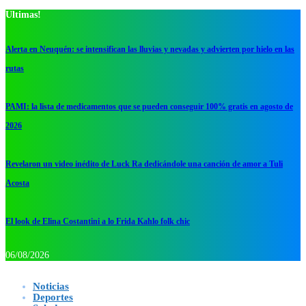
Ultimas!
Alerta en Neuquén: se intensifican las lluvias y nevadas y advierten por hielo en las
rutas
PAMI: la lista de medicamentos que se pueden conseguir 100% gratis en agosto de
2026
Revelaron un video inédito de Luck Ra dedicándole una canción de amor a Tuli
Acosta
El look de Elina Costantini a lo Frida Kahlo folk chic
06/08/2026
Noticias
Deportes