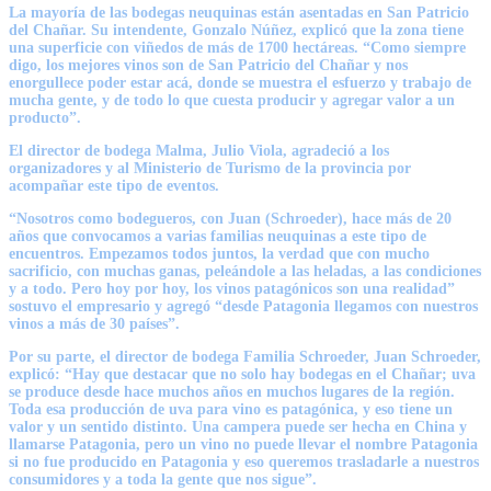
La mayoría de las bodegas neuquinas están asentadas en San Patricio
del Chañar. Su intendente,
Gonzalo Núñez
, explicó que la zona tiene
una superficie con viñedos de más de 1700 hectáreas. “Como siempre
digo, los mejores vinos son de San Patricio del Chañar y nos
enorgullece poder estar acá, donde se muestra el esfuerzo y trabajo de
mucha gente, y de todo lo que cuesta producir y agregar valor a un
producto”.
El director de bodega Malma,
Julio Viola
, agradeció a los
organizadores y al Ministerio de Turismo de la provincia por
acompañar este tipo de eventos.
“Nosotros como bodegueros, con Juan (Schroeder), hace más de 20
años que convocamos a varias familias neuquinas a este tipo de
encuentros. Empezamos todos juntos, la verdad que con mucho
sacrificio, con muchas ganas, peleándole a las heladas, a las condiciones
y a todo. Pero hoy por hoy, los vinos patagónicos son una realidad”
sostuvo el empresario y agregó “desde Patagonia llegamos con nuestros
vinos a más de 30 países”.
Por su parte, el director de bodega Familia Schroeder,
Juan Schroeder
,
explicó: “Hay que destacar que no solo hay bodegas en el Chañar; uva
se produce desde hace muchos años en muchos lugares de la región.
Toda esa producción de uva para vino es patagónica, y eso tiene un
valor y un sentido distinto. Una campera puede ser hecha en China y
llamarse Patagonia, pero un vino no puede llevar el nombre Patagonia
si no fue producido en Patagonia y eso queremos trasladarle a nuestros
consumidores y a toda la gente que nos sigue”.