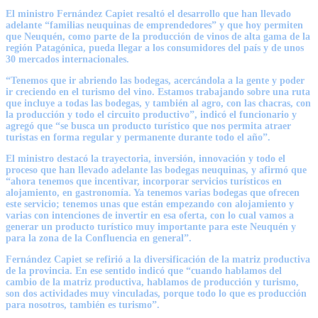
El ministro
Fernández Capiet
resaltó el desarrollo que han llevado
adelante “familias neuquinas de emprendedores” y que hoy permiten
que Neuquén, como parte de la producción de vinos de alta gama de la
región Patagónica, pueda llegar a los consumidores del país y de unos
30 mercados internacionales.
“Tenemos que ir abriendo las bodegas, acercándola a la gente y poder
ir creciendo en el turismo del vino. Estamos trabajando sobre una ruta
que incluye a todas las bodegas, y también al agro, con las chacras, con
la producción y todo el circuito productivo”, indicó el funcionario y
agregó que “se busca un producto turístico que nos permita atraer
turistas en forma regular y permanente durante todo el año”.
El ministro destacó la trayectoria, inversión, innovación y todo el
proceso que han llevado adelante las bodegas neuquinas, y afirmó que
“ahora tenemos que incentivar, incorporar servicios turísticos en
alojamiento, en gastronomía. Ya tenemos varias bodegas que ofrecen
este servicio; tenemos unas que están empezando con alojamiento y
varias con intenciones de invertir en esa oferta, con lo cual vamos a
generar un producto turístico muy importante para este Neuquén y
para la zona de la Confluencia en general”.
Fernández Capiet
se refirió a la diversificación de la matriz productiva
de la provincia. En ese sentido indicó que “cuando hablamos del
cambio de la matriz productiva, hablamos de producción y turismo,
son dos actividades muy vinculadas, porque todo lo que es producción
para nosotros, también es turismo”.