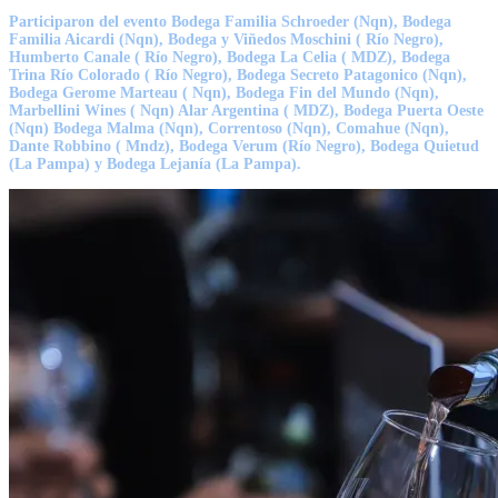
Participaron del evento Bodega Familia Schroeder (Nqn), Bodega
Familia Aicardi (Nqn), Bodega y Viñedos Moschini ( Río Negro),
Humberto Canale ( Río Negro), Bodega La Celia ( MDZ), Bodega
Trina Río Colorado ( Río Negro), Bodega Secreto Patagonico (Nqn),
Bodega Gerome Marteau ( Nqn), Bodega Fin del Mundo (Nqn),
Marbellini Wines ( Nqn) Alar Argentina ( MDZ), Bodega Puerta Oeste
(Nqn) Bodega Malma (Nqn), Correntoso (Nqn), Comahue (Nqn),
Dante Robbino ( Mndz), Bodega Verum (Río Negro), Bodega Quietud
(La Pampa) y Bodega Lejanía (La Pampa).