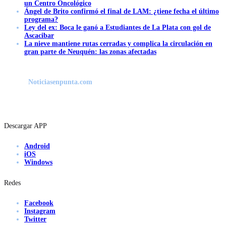
un Centro Oncológico
Ángel de Brito confirmó el final de LAM: ¿tiene fecha el último
programa?
Ley del ex: Boca le ganó a Estudiantes de La Plata con gol de
Ascacibar
La nieve mantiene rutas cerradas y complica la circulación en
gran parte de Neuquén: las zonas afectadas
Noticiasenpunta.com
Descargar APP
Android
iOS
Windows
Redes
Facebook
Instagram
Twitter