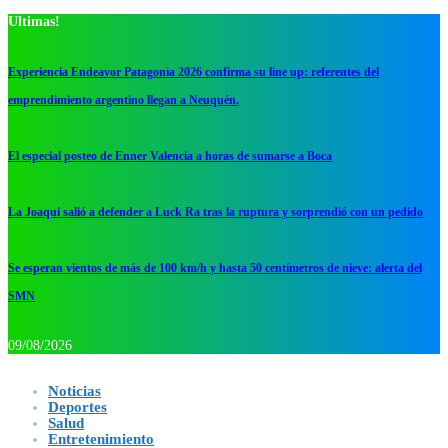
Ultimas!
Experiencia Endeavor Patagonia 2026 confirma su line up: referentes del
emprendimiento argentino llegan a Neuquén.
El especial posteo de Enner Valencia a horas de sumarse a Boca
La Joaqui salió a defender a Luck Ra tras la ruptura y sorprendió con un pedido
Se esperan vientos de más de 100 km/h y hasta 50 centímetros de nieve: alerta del
SMN
09/08/2026
Noticias
Deportes
Salud
Entretenimiento