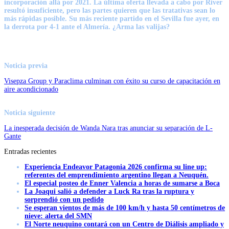
incorporación allá por 2021. La última oferta llevada a cabo por River
resultó insuficiente, pero las partes quieren que las tratativas sean lo
más rápidas posible. Su más reciente partido en el Sevilla fue ayer, en
la derrota por 4-1 ante el Almería. ¿Arma las valijas?
Noticia previa
Visepza Group y Paraclima culminan con éxito su curso de capacitación en
aire acondicionado
Noticia siguiente
La inesperada decisión de Wanda Nara tras anunciar su separación de L-
Gante
Entradas recientes
Experiencia Endeavor Patagonia 2026 confirma su line up:
referentes del emprendimiento argentino llegan a Neuquén.
El especial posteo de Enner Valencia a horas de sumarse a Boca
La Joaqui salió a defender a Luck Ra tras la ruptura y
sorprendió con un pedido
Se esperan vientos de más de 100 km/h y hasta 50 centímetros de
nieve: alerta del SMN
El Norte neuquino contará con un Centro de Diálisis ampliado y