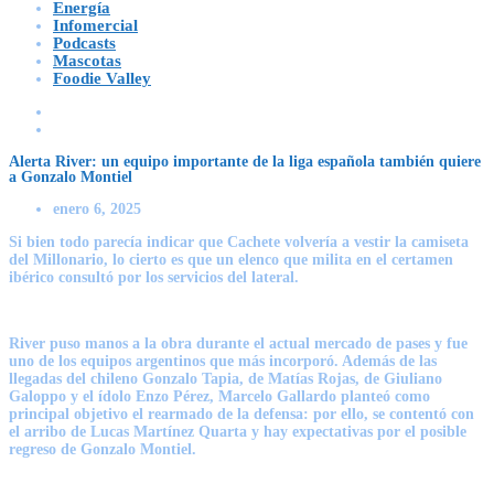
Energía
Infomercial
Podcasts
Mascotas
Foodie Valley
Alerta River: un equipo importante de la liga española también quiere
a Gonzalo Montiel
enero 6, 2025
Si bien todo parecía indicar que Cachete volvería a vestir la camiseta
del Millonario, lo cierto es que un elenco que milita en el certamen
ibérico consultó por los servicios del lateral.
River
puso manos a la obra durante el actual mercado de pases y fue
uno de los equipos argentinos que más incorporó. Además de las
llegadas del chileno Gonzalo Tapia, de Matías Rojas, de Giuliano
Galoppo y el ídolo Enzo Pérez,
Marcelo Gallardo
planteó como
principal objetivo el rearmado de la defensa: por ello, se contentó con
el arribo de
Lucas Martínez Quarta
y hay expectativas por
el posible
regreso de Gonzalo Montiel
.