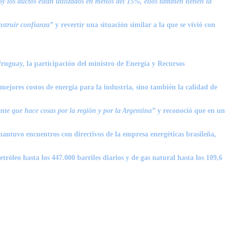
 los ductos están utilizados en menos del 15%, ellos también tienen la
nstruir confianza”
y revertir una situación similar a la que se vivió con
ruguay, la participación del ministro de Energía y Recursos
mejores costos de energía para la industria, sino también la calidad de
nte que hace cosas por la región y por la Argentina”
y reconoció que en un
antuvo encuentros con directivos de la empresa energéticas brasileña,
róleo hasta los 447.000 barriles diarios y de gas natural hasta los 109,6