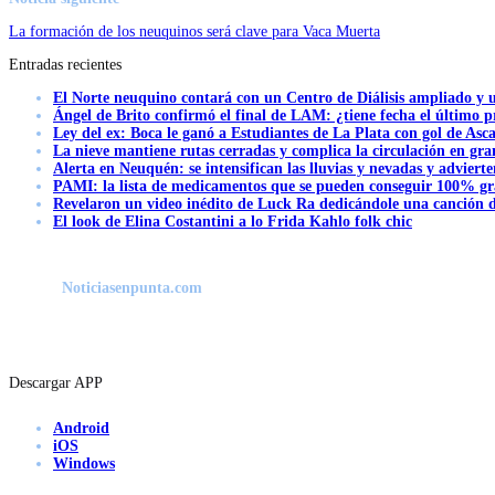
La formación de los neuquinos será clave para Vaca Muerta
Entradas recientes
El Norte neuquino contará con un Centro de Diálisis ampliado y
Ángel de Brito confirmó el final de LAM: ¿tiene fecha el último
Ley del ex: Boca le ganó a Estudiantes de La Plata con gol de Asc
La nieve mantiene rutas cerradas y complica la circulación en gra
Alerta en Neuquén: se intensifican las lluvias y nevadas y advierte
PAMI: la lista de medicamentos que se pueden conseguir 100% gra
Revelaron un video inédito de Luck Ra dedicándole una canción d
El look de Elina Costantini a lo Frida Kahlo folk chic
Noticiasenpunta.com
Descargar APP
Android
iOS
Windows