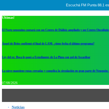
Escuchá FM Punta 88.1 esta
Ultimas!
El Norte neuquino contará con un Centro de Diálisis ampliado y un Centro Oncológic
Ángel de Brito confirmó el final de LAM: ¿tiene fecha el último programa?
Ley del ex: Boca le ganó a Estudiantes de La Plata con gol de Ascacibar
La nieve mantiene rutas cerradas y complica la circulación en gran parte de Neuquén: 
07/08/2026
Noticias