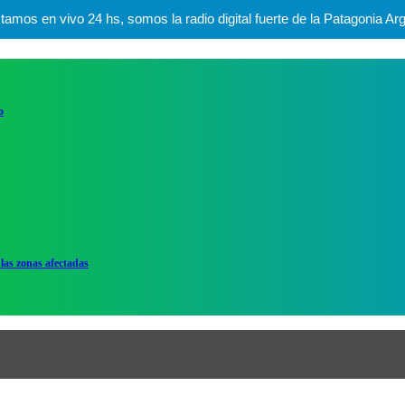
mos en vivo 24 hs, somos la radio digital fuerte de la Patagonia Arg
o
las zonas afectadas