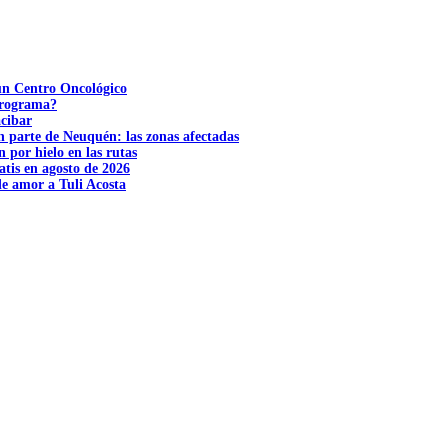
 un Centro Oncológico
 programa?
acibar
n parte de Neuquén: las zonas afectadas
n por hielo en las rutas
tis en agosto de 2026
e amor a Tuli Acosta