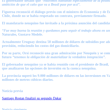
El gobernador detalló que
“estuvimos hablando especialmente de la posibi
ambición de que el caño que va a Brasil pase por acá”.
Figueroa reconoció el diálogo previo con el ministro de Economía y de E
Chile, donde no se había respetado un contrato, previamente firmado.
El mandatario neuquino fue invitado a la próxima asunción del candidat
“Fue muy buena la reunión y quedamos para seguir el trabajo ahora en un
Naturales,
Gustavo Medele
.
Actualmente Uruguay destina 50 millones de dólares de subsidios por año.
provisión, reduciendo los costos del gas domiciliario.
Por su parte,
Orsi
reconoció una gran admiración por Neuquén y se comp
futuro
“tenemos la obligación de materializar la verdadera integración”.
El gobernador neuquino ya se había reunido con el presidente de Brasil,
que analizaron las opciones de inversión en la cuenca neuquina.
La provincia superó los 9.000 millones de dólares en las inversiones en 
millones de metros cúbicos diarios.
Noticia previa
Santiago Rostan finalizó su segundo Dakar
Noticia siguiente