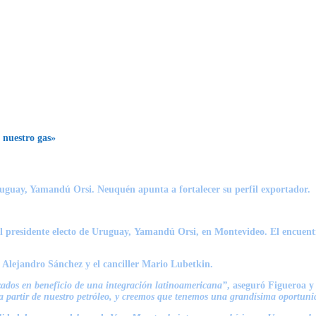
 nuestro gas»
ruguay, Yamandú Orsi. Neuquén apunta a fortalecer su perfil exportador.
el presidente electo de Uruguay,
Yamandú Orsi
, en Montevideo. El encuentr
,
Alejandro Sánchez
y el canciller
Mario Lubetkin
.
izados en beneficio de una integración latinoamericana”
, aseguró Figueroa y
 a partir de nuestro petróleo, y creemos que tenemos una grandísima oportuni