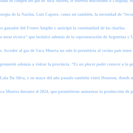
lidad de compra del gas de Vaca Muerta, le interesa muchísimo a Uruguay, hoy
nergía de la Nación,
Luis Caputo
, como así también, la necesidad de
“reco
o ganador del Frente Amplio y anticipó la continuidad de las charlas.
a mesa técnica”
que incluirá además de la representación de Argentina y U
 Acceder al gas de Vaca Muerta no solo le permitiría al vecino país tener 
rometió además a visitar la provincia.
“Es un placer poder conocer a la ge
Lula Da Silva
, y en mayo del año pasado también visitó Houston, donde m
Vaca Muerta durante el 2024, que permitieron aumentar la producción de pet