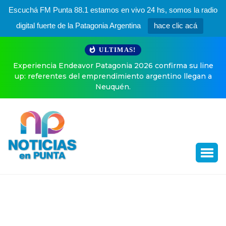
Escuchá FM Punta 88.1 estamos en vivo 24 hs, somos la radio
digital fuerte de la Patagonia Argentina
hace clic acá
ULTIMAS!
Experiencia Endeavor Patagonia 2026 confirma su line
up: referentes del emprendimiento argentino llegan a
Neuquén.