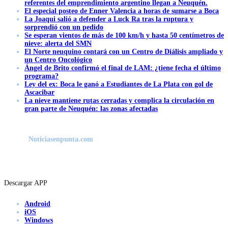
referentes del emprendimiento argentino llegan a Neuquén.
El especial posteo de Enner Valencia a horas de sumarse a Boca
La Joaqui salió a defender a Luck Ra tras la ruptura y
sorprendió con un pedido
Se esperan vientos de más de 100 km/h y hasta 50 centímetros de
nieve: alerta del SMN
El Norte neuquino contará con un Centro de Diálisis ampliado y
un Centro Oncológico
Ángel de Brito confirmó el final de LAM: ¿tiene fecha el último
programa?
Ley del ex: Boca le ganó a Estudiantes de La Plata con gol de
Ascacibar
La nieve mantiene rutas cerradas y complica la circulación en
gran parte de Neuquén: las zonas afectadas
Noticiasenpunta.com
Descargar APP
Android
iOS
Windows