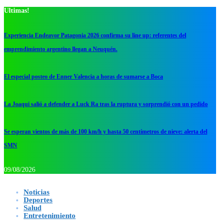
Ultimas!
Experiencia Endeavor Patagonia 2026 confirma su line up: referentes del
emprendimiento argentino llegan a Neuquén.
El especial posteo de Enner Valencia a horas de sumarse a Boca
La Joaqui salió a defender a Luck Ra tras la ruptura y sorprendió con un pedido
Se esperan vientos de más de 100 km/h y hasta 50 centímetros de nieve: alerta del
SMN
09/08/2026
Noticias
Deportes
Salud
Entretenimiento