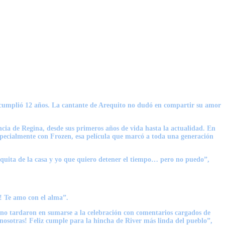
n cumplió 12 años. La cantante de Arequito no dudó en compartir su amor
ancia de Regina, desde sus primeros años de vida hasta la actualidad. En
specialmente con Frozen, esa película que marcó a toda una generación
iquita de la casa y yo que quiero detener el tiempo… pero no puedo”,
e! Te amo con el alma”.
s no tardaron en sumarse a la celebración con comentarios cargados de
osotras! Feliz cumple para la hincha de River más linda del pueblo”,