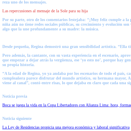
reza uno de los mensajes.
Las repercusiones al mensaje de la Sole para su hija
Por su parte, otro de los comentarios festejaba: “¡Muy feliz cumple a la 
niña aún no tiene redes sociales públicas, su crecimiento y evolución son 
algo que la une profundamente a su madre: la música.
Desde pequeña, Regina demostró una gran sensibilidad artística. “Ella tie
Pero además, la cantante, con su vasta experiencia en el escenario, apr
que empezar a dejar atrás la vergüenza, ese ‘yo esto no’, porque hay gent
su propia historia.
“A la edad de Regina, yo ya andaba por los escenarios de todo el país, ca
cumpleañera parece disfrutar del mundo artístico, su hermana mayor, An
viene al canal”, contó entre risas, lo que dejaba en claro que cada una s
Noticia previa
Boca se juega la vida en la Copa Libertadores con Alianza Lima: hora, form
Noticia siguiente
La Ley de Residencias propicia una mejora económica y laboral significativa