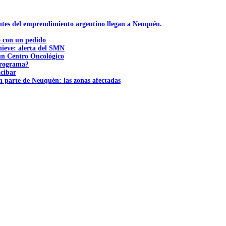
ntes del emprendimiento argentino llegan a Neuquén.
ó con un pedido
nieve: alerta del SMN
 un Centro Oncológico
 programa?
acibar
n parte de Neuquén: las zonas afectadas