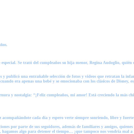
años.
e especial. Se trató del cumpleaños su hija menor, Regina Audoglio, quié
s y publicó una entrañable selección de fotos y videos que retratan la inf
 cuando era apenas una bebé y se emocionaba con los clásicos de Disney, e
ernura y nostalgia: “¡Feliz cumpleaños, mi amor! Está creciendo la más ch
z acompañándote cada día y espero verte siempre sonriendo, libre y fuert
ciones por parte de sus seguidores, además de familiares y amigos, quiene
, hagamos algo para detener el tiempo… ¡que tampoco nos vendría mal a n