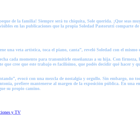
peque de la familia! Siempre será tu chiquita, Sole querida. ¡Que seas muy f
visibles en las publicaciones que la propia
Soledad Pastorutti
comparte de c
ne una veta artística, toca el piano, canta”, reveló Soledad con el mismo 
ovecha cada momento para transmitirle enseñanzas a su hija. Con firmeza,
e que cree que este trabajo es facilísimo, que podés decidir qué hacer y qu
ntando”, evocó con una mezcla de nostalgia y orgullo. Sin embargo, no toda
tonia, prefiere mantenerse al margen de la exposición pública. En una ent
igue su propio camino.
aciones y TV