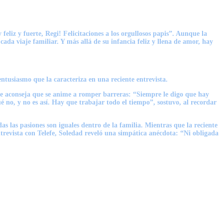
eliz y fuerte, Regi! Felicitaciones a los orgullosos papis”. Aunque la
ada viaje familiar. Y más allá de su infancia feliz y llena de amor, hay
entusiasmo que la caracteriza en una reciente entrevista.
 le aconseja que se anime a romper barreras: “Siempre le digo que hay
é no, y no es así. Hay que trabajar todo el tiempo”, sostuvo, al recordar
s las pasiones son iguales dentro de la familia. Mientras que la reciente
revista con Telefe, Soledad reveló una simpática anécdota: “Ni obligada