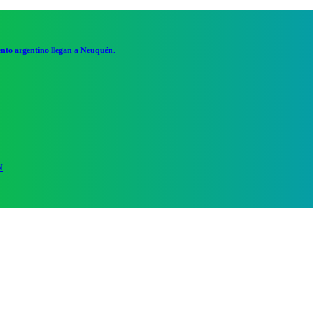
ento argentino llegan a Neuquén.
N