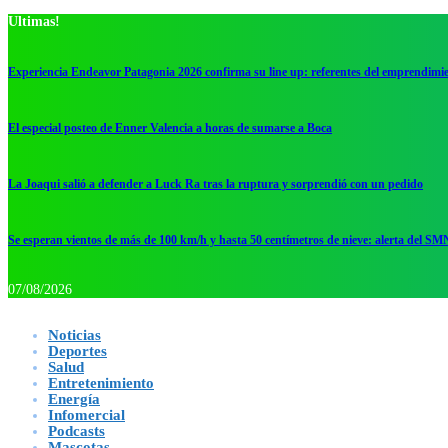
Ultimas!
Experiencia Endeavor Patagonia 2026 confirma su line up: referentes del emprendimi
El especial posteo de Enner Valencia a horas de sumarse a Boca
La Joaqui salió a defender a Luck Ra tras la ruptura y sorprendió con un pedido
Se esperan vientos de más de 100 km/h y hasta 50 centímetros de nieve: alerta del SM
07/08/2026
Noticias
Deportes
Salud
Entretenimiento
Energía
Infomercial
Podcasts
Mascotas