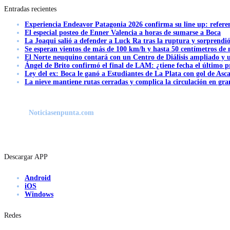
Entradas recientes
Experiencia Endeavor Patagonia 2026 confirma su line up: refere
El especial posteo de Enner Valencia a horas de sumarse a Boca
La Joaqui salió a defender a Luck Ra tras la ruptura y sorprendi
Se esperan vientos de más de 100 km/h y hasta 50 centímetros de 
El Norte neuquino contará con un Centro de Diálisis ampliado y
Ángel de Brito confirmó el final de LAM: ¿tiene fecha el último
Ley del ex: Boca le ganó a Estudiantes de La Plata con gol de Asc
La nieve mantiene rutas cerradas y complica la circulación en gra
Noticiasenpunta.com
Descargar APP
Android
iOS
Windows
Redes