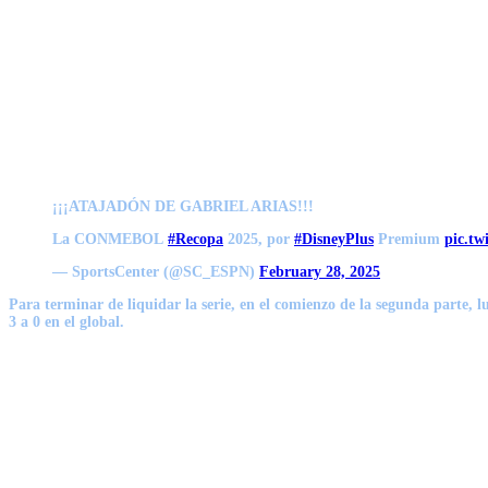
¡¡¡ATAJADÓN DE GABRIEL ARIAS!!!
La CONMEBOL
#Recopa
2025, por
#DisneyPlus
Premium
pic.t
— SportsCenter (@SC_ESPN)
February 28, 2025
Para terminar de liquidar la serie, en el comienzo de la segunda parte,
l
3 a 0 en el global
.