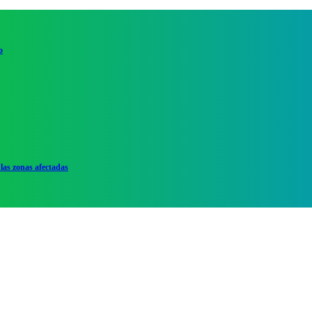
o
las zonas afectadas