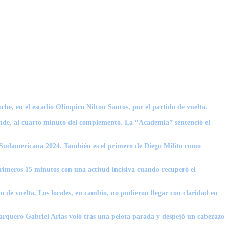
oche, en el estadio Olímpico Nilton Santos, por el partido de vuelta.
rande, al cuarto minuto del complemento. La “Academia” sentenció el
Sudamericana 2024
. También es el primero de
Diego Milito
como
primeros 15 minutos con una actitud incisiva cuando recuperó el
do de vuelta. Los locales, en cambio, no pudieron llegar con claridad en
l arquero
Gabriel Arias
voló tras una pelota parada y despejó un cabezazo