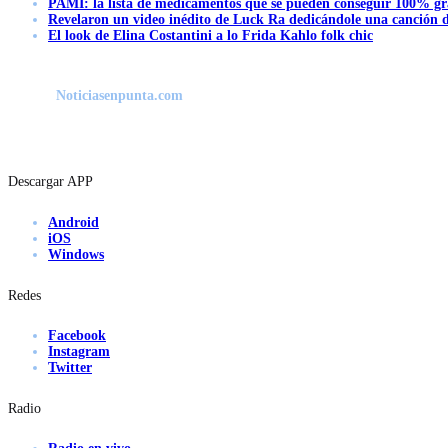
PAMI: la lista de medicamentos que se pueden conseguir 100% gra
Revelaron un video inédito de Luck Ra dedicándole una canción d
El look de Elina Costantini a lo Frida Kahlo folk chic
Noticiasenpunta.com
Descargar APP
Android
iOS
Windows
Redes
Facebook
Instagram
Twitter
Radio