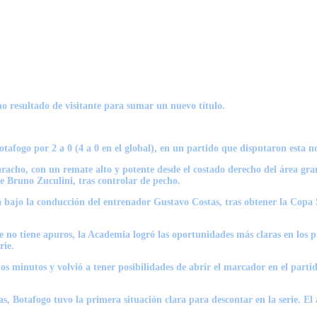
mo resultado de visitante para sumar un nuevo título.
otafogo
por 2 a 0 (4 a 0 en el global), en un partido que disputaron esta n
aracho
, con un remate alto y potente desde el costado derecho del área g
te
Bruno Zuculini
, tras controlar de pecho.
da bajo la conducción del entrenador
Gustavo Costas
, tras obtener la
Copa 
ue no tiene apuros, la Academia logró las oportunidades más claras en los 
rie.
nos minutos y volvió a tener posibilidades de abrir el marcador en el parti
as
, Botafogo tuvo la primera situación clara para descontar en la serie. E