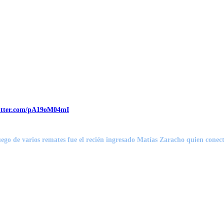
witter.com/pA19oM04mI
uego de varios remates fue el recién ingresado Matías Zaracho quien conect