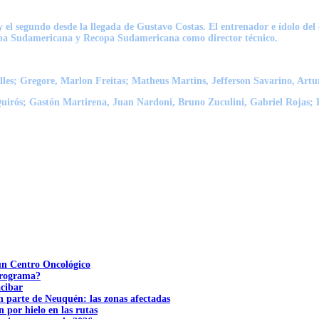
el segundo desde la llegada de Gustavo Costas. El entrenador e ídolo del c
pa Sudamericana y Recopa Sudamericana
como director técnico.
les; Gregore, Marlon Freitas; Matheus Martins, Jefferson Savarino, Artur
irós; Gastón Martirena, Juan Nardoni, Bruno Zuculini, Gabriel Rojas; 
 un Centro Oncológico
 programa?
acibar
n parte de Neuquén: las zonas afectadas
n por hielo en las rutas