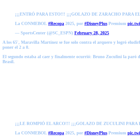
¡¡¡ENTRÓ PARA ESTO!!! ¡¡¡GOLAZO DE ZARACHO PARA EL
La CONMEBOL
#Recopa
2025, por
#DisneyPlus
Premium
pic.t
— SportsCenter (@SC_ESPN)
February 28, 2025
A los 65′,
Maravilla Martínez
se fue solo contra el arquero y logró eludi
poner el 2 a 0.
El segundo estaba al caer y finalmente ocurrió:
Bruno Zuculini
la paró d
Brasil.
¡¡¡LE ROMPIÓ EL ARCO!!! ¡¡¡GOLAZO DE ZUCULINI PARA 
La CONMEBOL
#Recopa
2025, por
#DisneyPlus
Premium
pic.t