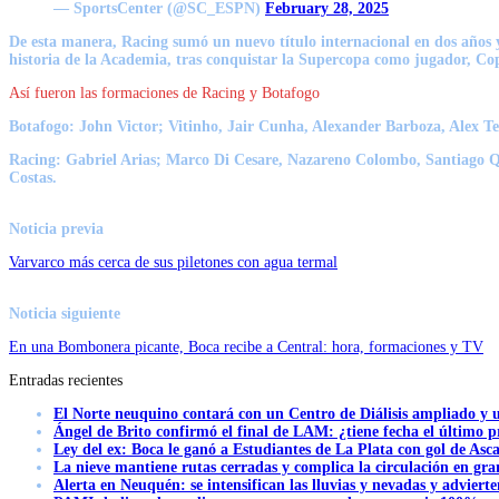
— SportsCenter (@SC_ESPN)
February 28, 2025
De esta manera, Racing sumó un nuevo título internacional en dos años y 
historia de la Academia, tras conquistar la
Supercopa
como jugador,
Co
Así fueron las formaciones de Racing y Botafogo
Botafogo:
John Victor; Vitinho, Jair Cunha, Alexander Barboza, Alex Tel
Racing:
Gabriel Arias; Marco Di Cesare, Nazareno Colombo, Santiago Qu
Costas.
Noticia previa
Varvarco más cerca de sus piletones con agua termal
Noticia siguiente
En una Bombonera picante, Boca recibe a Central: hora, formaciones y TV
Entradas recientes
El Norte neuquino contará con un Centro de Diálisis ampliado y
Ángel de Brito confirmó el final de LAM: ¿tiene fecha el último
Ley del ex: Boca le ganó a Estudiantes de La Plata con gol de Asc
La nieve mantiene rutas cerradas y complica la circulación en gra
Alerta en Neuquén: se intensifican las lluvias y nevadas y advierte