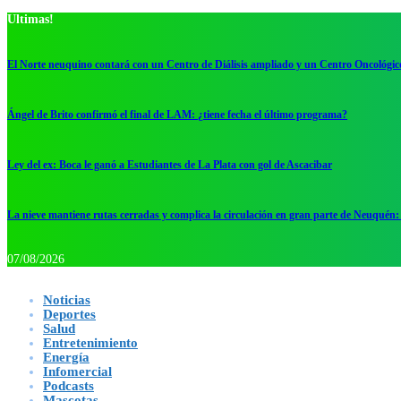
Ultimas!
El Norte neuquino contará con un Centro de Diálisis ampliado y un Centro Oncológic
Ángel de Brito confirmó el final de LAM: ¿tiene fecha el último programa?
Ley del ex: Boca le ganó a Estudiantes de La Plata con gol de Ascacibar
La nieve mantiene rutas cerradas y complica la circulación en gran parte de Neuquén: 
07/08/2026
Noticias
Deportes
Salud
Entretenimiento
Energía
Infomercial
Podcasts
Mascotas