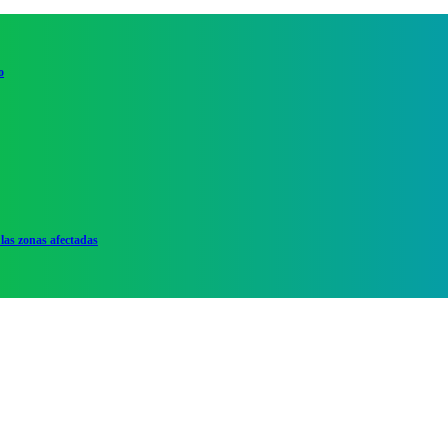
o
las zonas afectadas