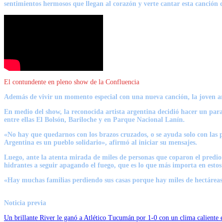
sentimientos hermosos que llegan al corazón y verte cantar esta canción 
El contundente en pleno show de la Confluencia
Además de vivir un momento especial con una nueva canción, la joven art
En medio del show, la reconocida artista argentina decidió hacer un parat
entre ellas
El Bolsón
, Bariloche y en Parque Nacional Lanín.
«No hay que quedarnos con los brazos cruzados,
o se ayuda solo con las
Argentina es un pueblo solidario», afirmó al iniciar su mensajes.
Luego, ante la atenta mirada de miles de personas que coparon el predio
hidrantes a seguir apagando el fuego, que es lo que más importa en est
«Hay muchas familias perdiendo sus casas porque hay miles de hectáre
Noticia previa
Un brillante River le ganó a Atlético Tucumán por 1-0 con un clima caliente