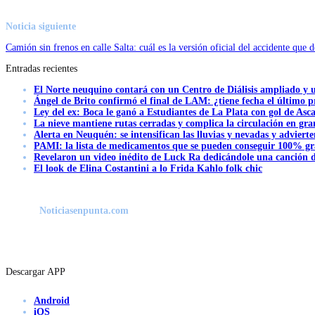
Noticia siguiente
Camión sin frenos en calle Salta: cuál es la versión oficial del accidente que
Entradas recientes
El Norte neuquino contará con un Centro de Diálisis ampliado y
Ángel de Brito confirmó el final de LAM: ¿tiene fecha el último
Ley del ex: Boca le ganó a Estudiantes de La Plata con gol de Asc
La nieve mantiene rutas cerradas y complica la circulación en gra
Alerta en Neuquén: se intensifican las lluvias y nevadas y advierte
PAMI: la lista de medicamentos que se pueden conseguir 100% gra
Revelaron un video inédito de Luck Ra dedicándole una canción d
El look de Elina Costantini a lo Frida Kahlo folk chic
Noticiasenpunta.com
Descargar APP
Android
iOS