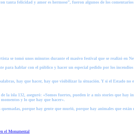
con tanta felicidad y amor es hermoso”, fueron algunos de los comentarios 
ista se tomó unos minutos durante el masivo festival que se realizó en Ne
e para hablar con el público y hacer un especial pedido por los incendios f
 palabras, hay que hacer, hay que visibilizar la situación. Y si el Estado 
 de la isla 132, aseguró: «Somos fuertes, pueden ir a mis stories que ha
os momentos y lo que hay que hacer».
as quemadas, porque hay gente que murió, porque hay animales que están
 en el Monumental