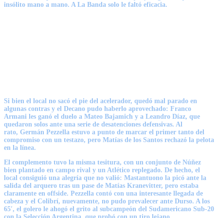
insólito mano a mano
. A La Banda solo le faltó eficacia.
Si bien el local no sacó el pie del acelerador, quedó mal parado en
algunas contras y el Decano pudo haberlo aprovechado:
Franco
Armani
les ganó el duelo a Mateo Bajamich y a Leandro Díaz, que
quedaron solos ante una serie de desatenciones defensivas. Al
rato,
Germán Pezzella
estuvo a punto de marcar el primer tanto del
compromiso con un testazo, pero Matías de los Santos
rechazó la pelota
en la línea
.
El complemento tuvo la misma tesitura, con un conjunto de Núñez
bien plantado en campo rival y un Atlético replegado. De hecho, el
local consiguió
una alegría que no valió
: Mastantuono la picó ante la
salida del arquero tras un pase de Matías Kranevitter, pero estaba
claramente en offside. Pezzella contó con una interesante llegada de
cabeza y el Colibrí, nuevamente,
no pudo prevalecer ante Durso
. A los
65′, el golero le ahogó el grito al subcampeón del Sudamericano Sub-20
con la Selección Argentina, que probó con un tiro lejano.