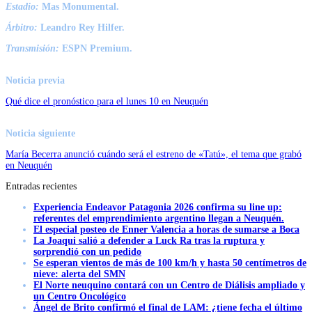
Estadio:
Mas Monumental.
Árbitro:
Leandro Rey Hilfer.
Transmisión:
ESPN Premium.
Noticia previa
Qué dice el pronóstico para el lunes 10 en Neuquén
Noticia siguiente
María Becerra anunció cuándo será el estreno de «Tatú», el tema que grabó
en Neuquén
Entradas recientes
Experiencia Endeavor Patagonia 2026 confirma su line up:
referentes del emprendimiento argentino llegan a Neuquén.
El especial posteo de Enner Valencia a horas de sumarse a Boca
La Joaqui salió a defender a Luck Ra tras la ruptura y
sorprendió con un pedido
Se esperan vientos de más de 100 km/h y hasta 50 centímetros de
nieve: alerta del SMN
El Norte neuquino contará con un Centro de Diálisis ampliado y
un Centro Oncológico
Ángel de Brito confirmó el final de LAM: ¿tiene fecha el último