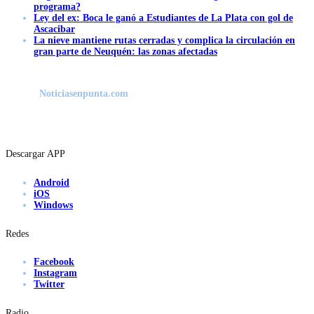
programa?
Ley del ex: Boca le ganó a Estudiantes de La Plata con gol de
Ascacibar
La nieve mantiene rutas cerradas y complica la circulación en
gran parte de Neuquén: las zonas afectadas
Noticiasenpunta.com
Descargar APP
Android
iOS
Windows
Redes
Facebook
Instagram
Twitter
Radio