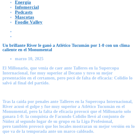
Energía
Infomercial
Podcasts
Mascotas
Foodie Valley
Un brillante River le ganó a Atlético Tucumán por 1-0 con un clima
caliente en el Monumental
marzo 10, 2025
El Millonario, que venía de caer ante Talleres en la Supercopa
Internacional, fue muy superior al Decano y tuvo su mejor
presentación en el certamen, pero pecó de falta de eficacia: Colidio lo
salvó al final del partido.
Tras la caída por penales ante Talleres en la Supercopa Internacional,
River acusó el golpe y fue muy superior a
Atlético Tucumán
en el
Monumental, pero la falta de eficacia provocó que el Millonario solo
ganara 1-0: la conquista de Facundo Colidio llevó al conjunto de
Núñez al segundo lugar de su grupo en la Liga Profesional,
pero
también provocó que los locales mostraran su mejor versión en lo
que va de la temporada ante un marco caldeado.