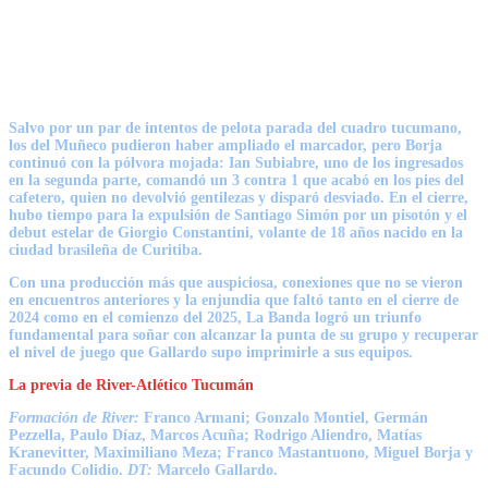
Salvo por un par de intentos de pelota parada del cuadro tucumano,
los del Muñeco pudieron haber ampliado el marcador, pero Borja
continuó con la pólvora mojada: Ian Subiabre, uno de los ingresados
en la segunda parte, comandó un 3 contra 1 que acabó en los pies del
cafetero,
quien no devolvió gentilezas y disparó desviado
. En el cierre,
hubo tiempo para la expulsión de Santiago Simón por un pisotón y el
debut estelar de Giorgio Constantini, volante de 18 años nacido en la
ciudad brasileña de Curitiba.
Con una producción más que auspiciosa, conexiones que no se vieron
en encuentros anteriores y la enjundia que faltó tanto en el cierre de
2024 como en el comienzo del 2025, La Banda logró un triunfo
fundamental para soñar con alcanzar la punta de su grupo y recuperar
el nivel de juego que Gallardo supo imprimirle a sus equipos.
La previa de River-Atlético Tucumán
Formación de River:
Franco Armani; Gonzalo Montiel, Germán
Pezzella, Paulo Díaz, Marcos Acuña; Rodrigo Aliendro, Matías
Kranevitter, Maximiliano Meza; Franco Mastantuono, Miguel Borja y
Facundo Colidio.
DT:
Marcelo Gallardo.