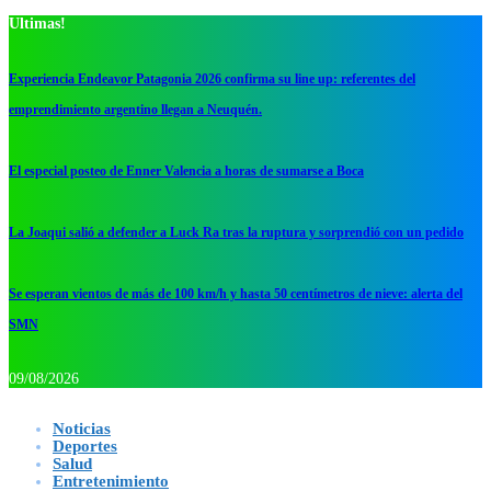
Ultimas!
Experiencia Endeavor Patagonia 2026 confirma su line up: referentes del
emprendimiento argentino llegan a Neuquén.
El especial posteo de Enner Valencia a horas de sumarse a Boca
La Joaqui salió a defender a Luck Ra tras la ruptura y sorprendió con un pedido
Se esperan vientos de más de 100 km/h y hasta 50 centímetros de nieve: alerta del
SMN
09/08/2026
Noticias
Deportes
Salud
Entretenimiento