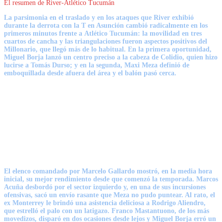
El resumen de River-Atlético Tucumán
La parsimonia en el traslado y en los ataques que River exhibió
durante la derrota con la T en Asunción cambió radicalmente en los
primeros minutos frente a
Atlético Tucumán
: la movilidad en tres
cuartos de cancha y las triangulaciones fueron aspectos positivos del
Millonario, que llegó más de lo habitual. En la primera oportunidad,
Miguel Borja lanzó un centro preciso a la cabeza de Colidio, quien hizo
lucirse a Tomás Durso; y en la segunda,
Maxi Meza definió de
emboquillada
desde afuera del área y el balón pasó cerca.
El elenco comandado por Marcelo Gallardo mostró, en la media hora
inicial, su mejor rendimiento desde que comenzó la temporada. Marcos
Acuña desbordó por el sector izquierdo y, en una de sus incursiones
ofensivas, sacó un envío rasante que Meza no pudo puntear. Al rato, el
ex Monterrey le brindó una asistencia deliciosa a
Rodrigo Aliendro
,
que estrelló el palo con un latigazo.
Franco Mastantuono
, de los más
movedizos, disparó en dos ocasiones desde lejos y
Miguel Borja erró un