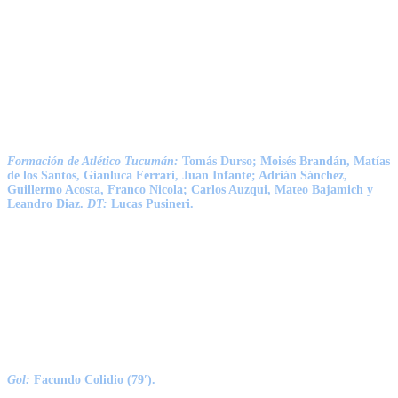
Formación de Atlético Tucumán:
Tomás Durso; Moisés Brandán, Matías
de los Santos, Gianluca Ferrari, Juan Infante; Adrián Sánchez,
Guillermo Acosta, Franco Nicola; Carlos Auzqui, Mateo Bajamich y
Leandro Diaz.
DT:
Lucas Pusineri.
Gol:
Facundo Colidio (79′).