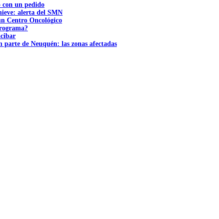
ó con un pedido
nieve: alerta del SMN
 un Centro Oncológico
 programa?
acibar
n parte de Neuquén: las zonas afectadas