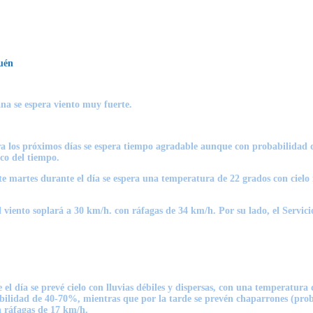
quén
na se espera viento muy fuerte.
los próximos días se espera tiempo agradable aunque con probabilidad de
ico del tiempo.
te martes durante el día se espera una temperatura de 22 grados con ciel
El viento soplará a 30 km/h. con ráfagas de 34 km/h. Por su lado, el Serv
e el día se prevé cielo con lluvias débiles y dispersas, con una temperatura
abilidad de 40-70%,
mientras que por la tarde se prevén chaparrones (proba
n ráfagas de 17 km/h.