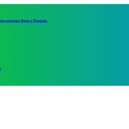
ento argentino llegan a Neuquén.
N