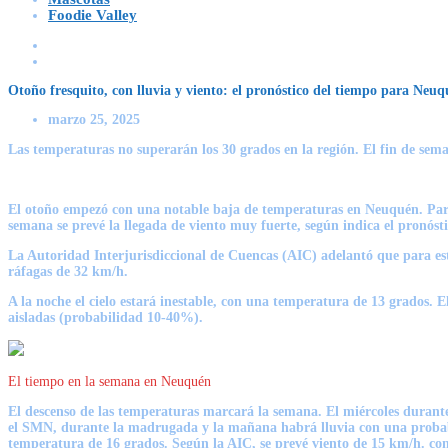
Foodie Valley
Otoño fresquito, con lluvia y viento: el pronóstico del tiempo para Neu
marzo 25, 2025
Las temperaturas no superarán los 30 grados en la región. El fin de sema
El otoño empezó con una notable baja de temperaturas en Neuquén. Para 
semana se prevé la llegada de
viento muy fuerte
, según indica el pronóst
La Autoridad Interjurisdiccional de Cuencas (AIC) adelantó que para es
ráfagas de 32 km/h.
A la noche el cielo estará inestable, con una temperatura de 13 grados. 
aisladas
(probabilidad 10-40%).
El tiempo en la semana en Neuquén
El descenso de las temperaturas marcará la semana
. El miércoles durant
el SMN, durante la madrugada y la mañana habrá
lluvia con una prob
temperatura de 16 grados. Según la AIC, se prevé viento de 15 km/h. co