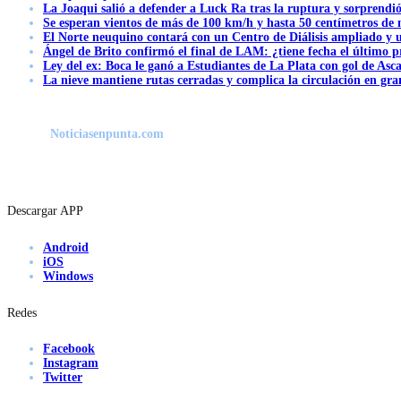
La Joaqui salió a defender a Luck Ra tras la ruptura y sorprendi
Se esperan vientos de más de 100 km/h y hasta 50 centímetros de 
El Norte neuquino contará con un Centro de Diálisis ampliado y
Ángel de Brito confirmó el final de LAM: ¿tiene fecha el último
Ley del ex: Boca le ganó a Estudiantes de La Plata con gol de Asc
La nieve mantiene rutas cerradas y complica la circulación en gra
Noticiasenpunta.com
Descargar APP
Android
iOS
Windows
Redes
Facebook
Instagram
Twitter