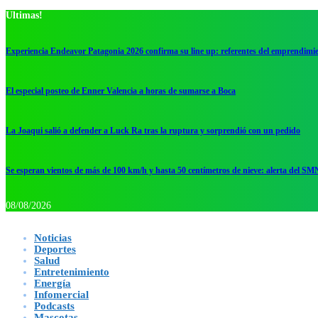
Ultimas!
Experiencia Endeavor Patagonia 2026 confirma su line up: referentes del emprendimi
El especial posteo de Enner Valencia a horas de sumarse a Boca
La Joaqui salió a defender a Luck Ra tras la ruptura y sorprendió con un pedido
Se esperan vientos de más de 100 km/h y hasta 50 centímetros de nieve: alerta del SM
08/08/2026
Noticias
Deportes
Salud
Entretenimiento
Energía
Infomercial
Podcasts
Mascotas