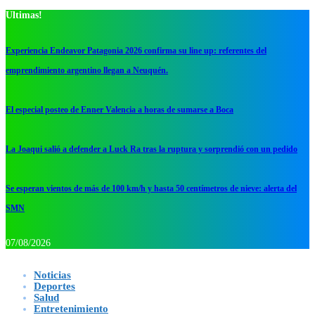
Ultimas!
Experiencia Endeavor Patagonia 2026 confirma su line up: referentes del
emprendimiento argentino llegan a Neuquén.
El especial posteo de Enner Valencia a horas de sumarse a Boca
La Joaqui salió a defender a Luck Ra tras la ruptura y sorprendió con un pedido
Se esperan vientos de más de 100 km/h y hasta 50 centímetros de nieve: alerta del
SMN
07/08/2026
Noticias
Deportes
Salud
Entretenimiento