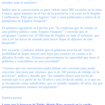
aborden todo el territorio”.
Indicó que la convocatoria es para cubrir unas 300 vacantes en la zona
Centro, igual número en el Sur de la provincia y el resto en la Región
Confluencia. Dijo que los lugares
“van a estar publicados a través de la
plataforma de Emplea Neuquén”.
El ministro agradeció al Ejército por
“la confianza que ha tenido en
una política pública como Emplea Neuquén”
y recordó que el
programa
“cuenta con 20 Oficinas de Empleo en todo el territorio, que
van a ser las bocas de entrada para hacer llegar la difusión de esta
búsqueda”.
Por su parte, Conforte señaló que el gobierno provincial
“tiene la
posibilidad de llegar mucho más lejos que nosotros en cuanto a la
difusión de todo esto. Entonces aprovechamos la capacidad que tiene el
gobierno y coincidimos en una necesidad”.
“Creímos que era conveniente poder firmar este convenio para poder
concretar esta meta que tenemos, que es de 700 puestos de trabajo en la
provincia”
, indicó y detalló que
“los soldados tienen una fecha de
entrada que es a partir de los 18 años y una fecha de salida, si es que no
se incorporan como suboficiales, que es cuando cumplen 28 años. Así que
permanentemente estamos incorporando”.
Noticia previa
Luego que la borraran de Telefe, Wanda Nara apareció en la cancha