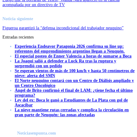
acompañada por un directivo de TV
Noticia siguiente
Figueroa garantizó la “defensa incondicional del trabajador neuquino”
Entradas recientes
Experiencia Endeavor Patagonia 2026 confirma su line up:
referentes del emprendimiento argentino llegan a Neuquén.
El especial posteo de Enner Valencia a horas de sumarse a Boca
La Joaqui salió a defender a Luck Ra tras la ruptura y
sorprendió con un pedido
Se esperan vientos de más de 100 km/h y hasta 50 centímetros de
nieve: alerta del SMN
El Norte neuquino contará con un Centro de Diálisis ampliado y
un Centro Oncológico
Ángel de Brito confirmó el final de LAM: ¿tiene fecha el último
programa?
Ley del ex: Boca le ganó a Estudiantes de La Plata con gol de
Ascacibar
La nieve mantiene rutas cerradas y complica la circulación en
gran parte de Neuquén: las zonas afectadas
Noticiasenpunta.com