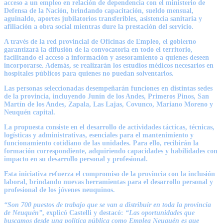
acceso a un empleo en relación de dependencia con el ministerio de
Defensa de la Nación, brindando capacitación, sueldo mensual,
aguinaldo, aportes jubilatorios transferibles, asistencia sanitaria y
afiliación a obra social mientras dure la prestación del servicio.
A través de la red provincial de Oficinas de Empleo, el gobierno
garantizará la difusión de la convocatoria en todo el territorio,
facilitando el acceso a información y asesoramiento a quienes deseen
incorporarse. Además, se realizarán los estudios médicos necesarios en
hospitales públicos para quienes no puedan solventarlos.
Las personas seleccionadas desempeñarán funciones en distintas sedes
de la provincia, incluyendo Junín de los Andes, Primeros Pinos, San
Martín de los Andes, Zapala, Las Lajas, Covunco, Mariano Moreno y
Neuquén capital.
La propuesta consiste en el desarrollo de actividades tácticas, técnicas,
logísticas y administrativas, esenciales para el mantenimiento y
funcionamiento cotidiano de las unidades. Para ello, recibirán la
formación correspondiente, adquiriendo capacidades y habilidades con
impacto en su desarrollo personal y profesional.
Esta iniciativa refuerza el compromiso de la provincia con la inclusión
laboral, brindando nuevas herramientas para el desarrollo personal y
profesional de los jóvenes neuquinos.
“Son 700 puestos de trabajo que se van a distribuir en toda la provincia
de Neuquén”
, explicó Castelli y destacó:
“Las oportunidades que
buscamos desde una política pública como Emplea Neuquén es que