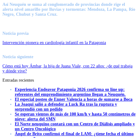
Así Neuquén se suma al conglomerado de provincias donde rige el
alerta nivel amarillo por lluvias y tormentas: Mendoza, La Pampa, Río
Negro, Chubut y Santa Cruz.
Noticia previa
Intervención pionera en cardiología infantil en la Patagonia
Noticia siguiente
Cómo está hoy Ámbar, la hija de Juana Viale, con 22 años: ¿de qué trabaja
y dónde vive?
Entradas recientes
Experiencia Endeavor Patagonia 2026 confirma su line up:
referentes del emprendimiento argentino llegan a Neuquén.
El especial posteo de Enner Valencia a horas de sumarse a Boca
La Joaqui salió a defender a Luck Ra tras la ruptura y
sorprendió con un pedido
Se esperan vientos de más de 100 km/h y hasta 50 centímetros de
nieve: alerta del SMN
El Norte neuquino contará con un Centro de Diálisis ampliado y
un Centro Oncológico
Ángel de Brito confirmó el final de LAM: ¿tiene fecha el último