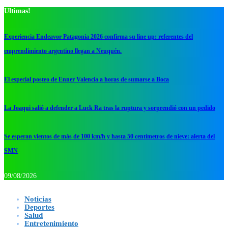
Ultimas!
Experiencia Endeavor Patagonia 2026 confirma su line up: referentes del
emprendimiento argentino llegan a Neuquén.
El especial posteo de Enner Valencia a horas de sumarse a Boca
La Joaqui salió a defender a Luck Ra tras la ruptura y sorprendió con un pedido
Se esperan vientos de más de 100 km/h y hasta 50 centímetros de nieve: alerta del
SMN
09/08/2026
Noticias
Deportes
Salud
Entretenimiento