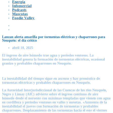
Energía
Infomercial
Podcasts
Mascotas
Foodie Valley
Lanzan alerta amarilla por tormentas eléctricas y chaparrones para
Neuquén: el día crítico
abril 10, 2025
El ingreso de aire húmedo trae agua y períodos ventosos. La
inestabilidad genera la formación de tormentas eléctricas, ocasional
granizo y probables chaparrones en Neuquén.
La inestabilidad del tiempo sigue en ascenso y hay pronóstico de
tormentas eléctricas y probables chaparrones en Neuquén.
La Autoridad Interjurisdiccional de las Cuencas de los ríos Neuquén,
Negro y Limay
(AIC)
advierte sobre el ingreso continuo de aire
húmedo desde el noroeste con máximas templadas que vienen con agua
en cordillera y períodos ventosos en valles y mesetas. «Aumento de la
inestabilidad el jueves con formación de tormentas y probables
chaparrones. Desplazamiento de las tormentas hacia el este el viernes