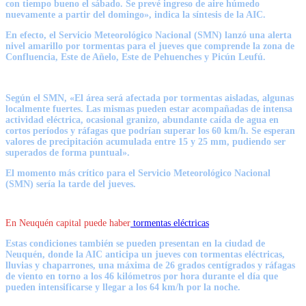
con tiempo bueno el sábado. Se prevé ingreso de aire húmedo
nuevamente a partir del domingo», indica la síntesis de la AIC.
En efecto, el Servicio Meteorológico Nacional
(SMN)
lanzó una
alerta
nivel amarillo por tormentas
para el jueves que comprende la zona de
Confluencia, Este de Añelo, Este de Pehuenches y Picún Leufú.
Según el SMN, «El área será afectada por tormentas aisladas, algunas
localmente fuertes. Las mismas pueden estar acompañadas de intensa
actividad eléctrica, ocasional granizo, abundante caída de agua en
cortos períodos y ráfagas que podrían superar los 60 km/h. Se esperan
valores de precipitación acumulada entre 15 y 25 mm, pudiendo ser
superados de forma puntual».
El momento más crítico para el Servicio Meteorológico Nacional
(SMN) sería
la tarde del jueves.
En Neuquén capital puede haber
tormentas eléctricas
Estas condiciones también se pueden presentan en la ciudad de
Neuquén, donde la AIC anticipa un jueves con
tormentas eléctricas,
lluvias y chaparrones,
una máxima de 26 grados centígrados y ráfagas
de viento en torno a los 46 kilómetros por hora durante el día que
pueden intensificarse y llegar a los 64 km/h por la noche.