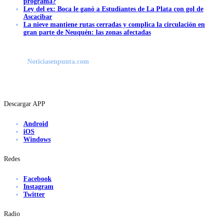
programa?
Ley del ex: Boca le ganó a Estudiantes de La Plata con gol de
Ascacibar
La nieve mantiene rutas cerradas y complica la circulación en
gran parte de Neuquén: las zonas afectadas
Noticiasenpunta.com
Descargar APP
Android
iOS
Windows
Redes
Facebook
Instagram
Twitter
Radio