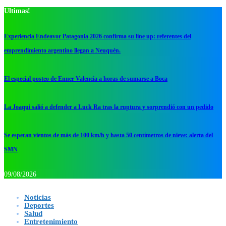
Ultimas!
Experiencia Endeavor Patagonia 2026 confirma su line up: referentes del
emprendimiento argentino llegan a Neuquén.
El especial posteo de Enner Valencia a horas de sumarse a Boca
La Joaqui salió a defender a Luck Ra tras la ruptura y sorprendió con un pedido
Se esperan vientos de más de 100 km/h y hasta 50 centímetros de nieve: alerta del
SMN
09/08/2026
Noticias
Deportes
Salud
Entretenimiento