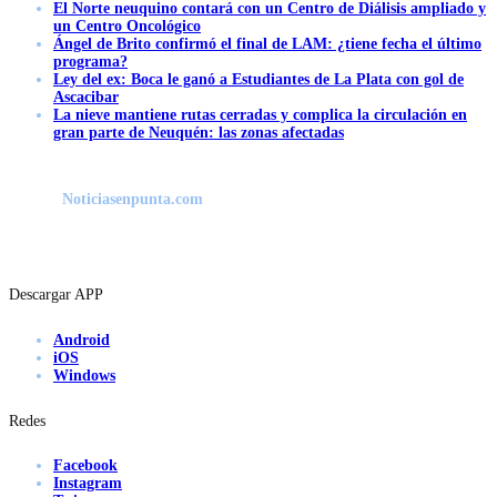
El Norte neuquino contará con un Centro de Diálisis ampliado y
un Centro Oncológico
Ángel de Brito confirmó el final de LAM: ¿tiene fecha el último
programa?
Ley del ex: Boca le ganó a Estudiantes de La Plata con gol de
Ascacibar
La nieve mantiene rutas cerradas y complica la circulación en
gran parte de Neuquén: las zonas afectadas
Noticiasenpunta.com
Descargar APP
Android
iOS
Windows
Redes
Facebook
Instagram