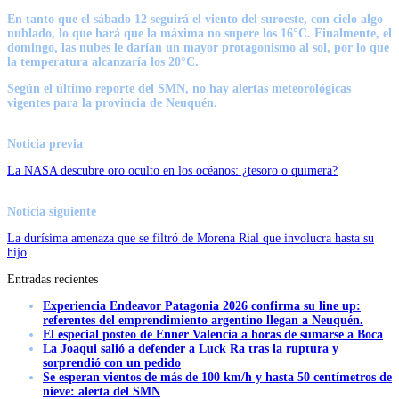
En tanto que el sábado 12 seguirá el viento del suroeste, con cielo algo
nublado, lo que hará que la máxima no supere los 16°C. Finalmente, el
domingo, las nubes le darían un mayor protagonismo al sol, por lo que
la temperatura alcanzaría los 20°C.
Según el último reporte del SMN, no hay alertas meteorológicas
vigentes para la provincia de Neuquén.
Noticia previa
La NASA descubre oro oculto en los océanos: ¿tesoro o quimera?
Noticia siguiente
La durísima amenaza que se filtró de Morena Rial que involucra hasta su
hijo
Entradas recientes
Experiencia Endeavor Patagonia 2026 confirma su line up:
referentes del emprendimiento argentino llegan a Neuquén.
El especial posteo de Enner Valencia a horas de sumarse a Boca
La Joaqui salió a defender a Luck Ra tras la ruptura y
sorprendió con un pedido
Se esperan vientos de más de 100 km/h y hasta 50 centímetros de
nieve: alerta del SMN