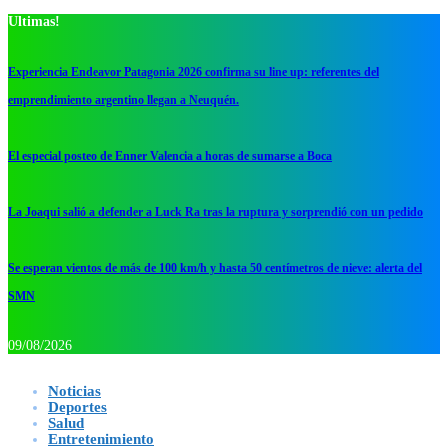
Ultimas!
Experiencia Endeavor Patagonia 2026 confirma su line up: referentes del
emprendimiento argentino llegan a Neuquén.
El especial posteo de Enner Valencia a horas de sumarse a Boca
La Joaqui salió a defender a Luck Ra tras la ruptura y sorprendió con un pedido
Se esperan vientos de más de 100 km/h y hasta 50 centímetros de nieve: alerta del
SMN
09/08/2026
Noticias
Deportes
Salud
Entretenimiento