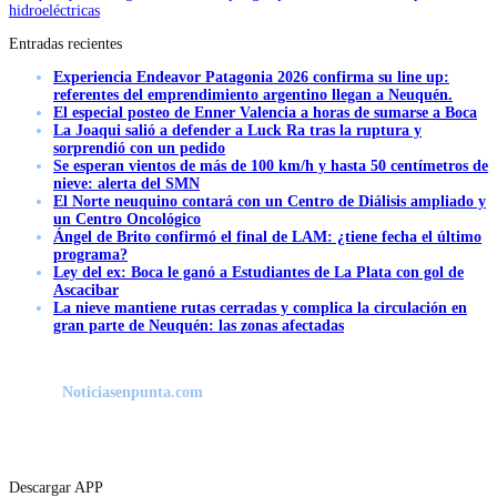
hidroeléctricas
Entradas recientes
Experiencia Endeavor Patagonia 2026 confirma su line up:
referentes del emprendimiento argentino llegan a Neuquén.
El especial posteo de Enner Valencia a horas de sumarse a Boca
La Joaqui salió a defender a Luck Ra tras la ruptura y
sorprendió con un pedido
Se esperan vientos de más de 100 km/h y hasta 50 centímetros de
nieve: alerta del SMN
El Norte neuquino contará con un Centro de Diálisis ampliado y
un Centro Oncológico
Ángel de Brito confirmó el final de LAM: ¿tiene fecha el último
programa?
Ley del ex: Boca le ganó a Estudiantes de La Plata con gol de
Ascacibar
La nieve mantiene rutas cerradas y complica la circulación en
gran parte de Neuquén: las zonas afectadas
Noticiasenpunta.com
Descargar APP