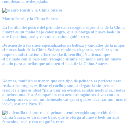
completamente despejado.
Mauro Icardi y la China Suárez.
La frutilla del postre del
peinado
semi recogido súper chic de la
China
Suárez
es un moño bajo color negro, que le otorga al nuevo look un
aire femenino, cool y con un clarísimo guiño retro.
De acuerdo a los sitios especializados en belleza y cuidados de la mujer,
el nuevo look de la
China Suárez
combina elegancia, sencillez y un
toque de sofisticación effortless (fácil, sencillo). Y afirman que
el
peinado
con el pelo semi recogido tirante con moño será un nuevo
aliado para aquellas que adopten el look de la
China Suárez
.
Además, también sostienen que este tipo de peinado es perfecto para
realzar los rasgos, estilizar el cuello y sumar elegancia sin perder
frescura y que es ideal “para usar en eventos, salidas nocturnas, fiestas
o incluso una cita. Acompañalo con aros protagónicos si vas con un
makeup suave, o con un delineado cat eye si querés levantar aún más el
look”, sostiene Para Ti.