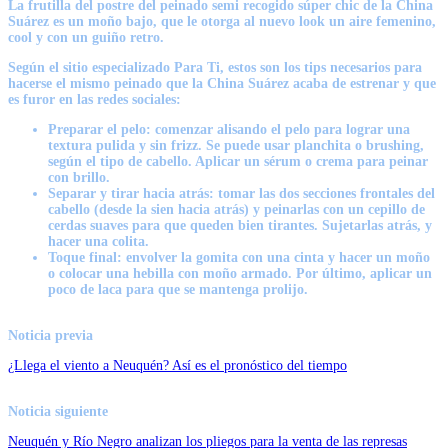
La frutilla del postre del peinado semi recogido súper chic de la China
Suárez es un moño bajo, que le otorga al nuevo look un aire femenino,
cool y con un guiño retro.
Según el sitio especializado Para Ti, estos son los tips necesarios para
hacerse el mismo
peinado
que la
China Suárez
acaba de estrenar y que
es furor en las redes sociales:
Preparar el pelo: comenzar alisando el pelo para lograr una
textura pulida y sin frizz. Se puede usar planchita o brushing,
según el tipo de cabello. Aplicar un sérum o crema para peinar
con brillo.
Separar y tirar hacia atrás: tomar las dos secciones frontales del
cabello (desde la sien hacia atrás) y peinarlas con un cepillo de
cerdas suaves para que queden bien tirantes. Sujetarlas atrás, y
hacer una colita.
Toque final: envolver la gomita con una cinta y hacer un moño
o colocar una hebilla con moño armado. Por último, aplicar un
poco de laca para que se mantenga prolijo.
Noticia previa
¿Llega el viento a Neuquén? Así es el pronóstico del tiempo
Noticia siguiente
Neuquén y Río Negro analizan los pliegos para la venta de las represas