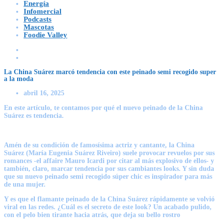
Energía
Infomercial
Podcasts
Mascotas
Foodie Valley
La China Suárez marcó tendencia con este peinado semi recogido super
a la moda
abril 16, 2025
En este artículo, te contamos por qué el nuevo
peinado
de la
China
Suárez
es
tendencia
.
Amén de su condición de famosísima actriz y cantante, la China
Suárez (
María Eugenia Suárez Riveiro
) suele provocar revuelos por sus
romances -el affaire Mauro Icardi por citar al más explosivo de ellos- y
también, claro, marcar
tendencia
por sus cambiantes looks. Y sin duda
que su
nuevo peinado
semi recogido súper chic es inspirador para más
de una mujer.
Y es que el
flamante peinado
de la
China Suárez
rápidamente se volvió
viral en las redes. ¿Cuál es el secreto de este look? Un acabado pulido,
con el pelo bien tirante hacia atrás, que deja su bello rostro