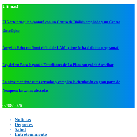
Ultimas!
El Norte neuquino contará con un Centro de Diálisis ampliado y un Centro
Oncológico
Ángel de Brito confirmó el final de LAM: ¿tiene fecha el último programa?
Ley del ex: Boca le ganó a Estudiantes de La Plata con gol de Ascacibar
La nieve mantiene rutas cerradas y complica la circulación en gran parte de
Neuquén: las zonas afectadas
07/08/2026
Noticias
Deportes
Salud
Entretenimiento