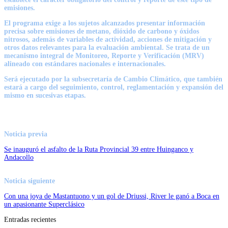
emisiones.
El programa exige a los sujetos alcanzados presentar información
precisa sobre emisiones de metano, dióxido de carbono y óxidos
nitrosos, además de variables de actividad, acciones de mitigación y
otros datos relevantes para la evaluación ambiental. Se trata de un
mecanismo integral de Monitoreo, Reporte y Verificación (MRV)
alineado con estándares nacionales e internacionales.
Será ejecutado por la subsecretaría de Cambio Climático, que también
estará a cargo del seguimiento, control, reglamentación y expansión del
mismo en sucesivas etapas.
Noticia previa
Se inauguró el asfalto de la Ruta Provincial 39 entre Huinganco y
Andacollo
Noticia siguiente
Con una joya de Mastantuono y un gol de Driussi, River le ganó a Boca en
un apasionante Superclásico
Entradas recientes