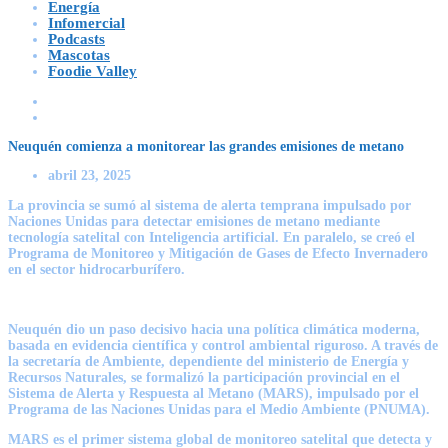
Energía
Infomercial
Podcasts
Mascotas
Foodie Valley
Neuquén comienza a monitorear las grandes emisiones de metano
abril 23, 2025
La provincia se sumó al sistema de alerta temprana impulsado por
Naciones Unidas para detectar emisiones de metano mediante
tecnología satelital con Inteligencia artificial. En paralelo, se creó el
Programa de Monitoreo y Mitigación de Gases de Efecto Invernadero
en el sector hidrocarburífero.
Neuquén dio un paso decisivo hacia una política climática moderna,
basada en evidencia científica y control ambiental riguroso. A través de
la secretaría de Ambiente, dependiente del ministerio de Energía y
Recursos Naturales, se formalizó la participación provincial en el
Sistema de Alerta y Respuesta al Metano (MARS), impulsado por el
Programa de las Naciones Unidas para el Medio Ambiente (PNUMA).
MARS es el primer sistema global de monitoreo satelital que detecta y