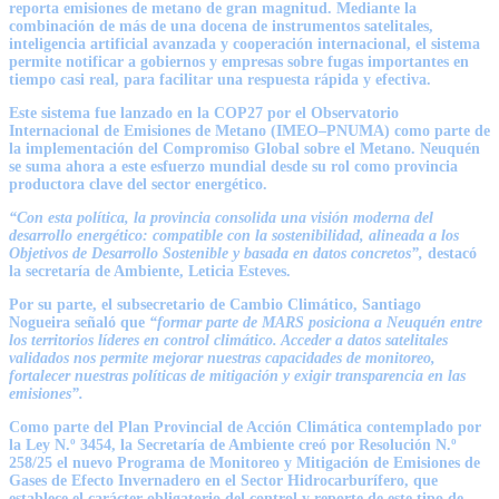
reporta emisiones de metano de gran magnitud. Mediante la
combinación de más de una docena de instrumentos satelitales,
inteligencia artificial avanzada y cooperación internacional, el sistema
permite notificar a gobiernos y empresas sobre fugas importantes en
tiempo casi real, para facilitar una respuesta rápida y efectiva.
Este sistema fue lanzado en la COP27 por el Observatorio
Internacional de Emisiones de Metano (IMEO–PNUMA) como parte de
la implementación del Compromiso Global sobre el Metano. Neuquén
se suma ahora a este esfuerzo mundial desde su rol como provincia
productora clave del sector energético.
“Con esta política, la provincia consolida una visión moderna del
desarrollo energético: compatible con la sostenibilidad, alineada a los
Objetivos de Desarrollo Sostenible y basada en datos concretos”,
destacó
la secretaría de Ambiente,
Leticia Esteves.
Por su parte, el subsecretario de Cambio Climático,
Santiago
Nogueira
señaló que
“formar parte de MARS posiciona a Neuquén entre
los territorios líderes en control climático. Acceder a datos satelitales
validados nos permite mejorar nuestras capacidades de monitoreo,
fortalecer nuestras políticas de mitigación y exigir transparencia en las
emisiones”.
Como parte del Plan Provincial de Acción Climática contemplado por
la Ley N.º 3454, la Secretaría de Ambiente creó por Resolución N.º
258/25 el nuevo Programa de Monitoreo y Mitigación de Emisiones de
Gases de Efecto Invernadero en el Sector Hidrocarburífero, que
establece el carácter obligatorio del control y reporte de este tipo de