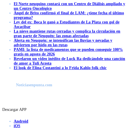
El Norte neuquino contará con un Centro de Diálisis ampliado y
un Centro Oncológico
Ángel de Brito confirmó el final de LAM: ¿tiene fecha el último
programa?
Ley del ex: Boca le ganó a Estudiantes de La Plata con gol de
Ascacibar
La nieve mantiene rutas cerradas y complica la circulación en
gran parte de Neuquén: las zonas afectadas
Alerta en Neuquén: se intensifican las lluvias y nevadas y
advierten por hielo en las rutas
PAMI: la lista de medicamentos que se pueden conseguir 100%
gratis en agosto de 2026
Revelaron un video inédito de Luck Ra dedicándole una canción
de amor a Tuli Acosta
El look de Elina Costantini a lo Frida Kahlo folk chic
Noticiasenpunta.com
Descargar APP
Android
iOS