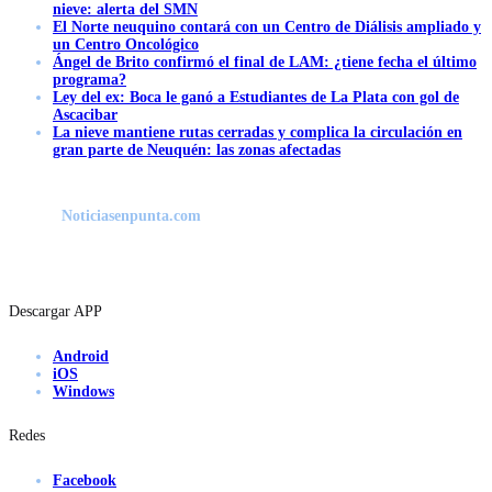
nieve: alerta del SMN
El Norte neuquino contará con un Centro de Diálisis ampliado y
un Centro Oncológico
Ángel de Brito confirmó el final de LAM: ¿tiene fecha el último
programa?
Ley del ex: Boca le ganó a Estudiantes de La Plata con gol de
Ascacibar
La nieve mantiene rutas cerradas y complica la circulación en
gran parte de Neuquén: las zonas afectadas
Noticiasenpunta.com
Descargar APP
Android
iOS
Windows
Redes
Facebook