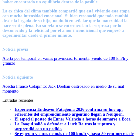
haber encontrado un equilibrio dentro de lo posible.
La ex chica del clima también compartió que está viviendo esta etapa
con mucha intensidad emocional. Si bien reconoció que todo cambió
desde la llegada de su hijo, no dudó en señalar que la maternidad la
hace sentir plena. En su relato se entremezclan la sorpresa por lo
desconocido y la felicidad por el amor incondicional que empezó a
experimentar desde el primer minuto.
Noticia previa
Alerta por temporal en varias provincias: tormenta, viento de 100 km/h y
granizo
Noticia siguiente
Acecha Franco Colapinto: Jack Doohan destrozado en medio de su mal
momento
Entradas recientes
Experiencia Endeavor Patagonia 2026 confirma su line up:
referentes del emprendimiento argentino llegan a Neuquén.
El especial posteo de Enner Valencia a horas de sumarse a Boca
La Joaqui salió a defender a Luck Ra tras la ruptura y
sorprendió con un pedido
Se esperan vientos de más de 100 km/h y hasta 50 centímetros de