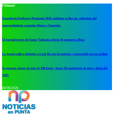
Ultimas!
Experiencia Endeavor Patagonia 2026 confirma su line up: referentes del
emprendimiento argentino llegan a Neuquén.
El especial posteo de Enner Valencia a horas de sumarse a Boca
La Joaqui salió a defender a Luck Ra tras la ruptura y sorprendió con un pedido
Se esperan vientos de más de 100 km/h y hasta 50 centímetros de nieve: alerta del
SMN
08/08/2026