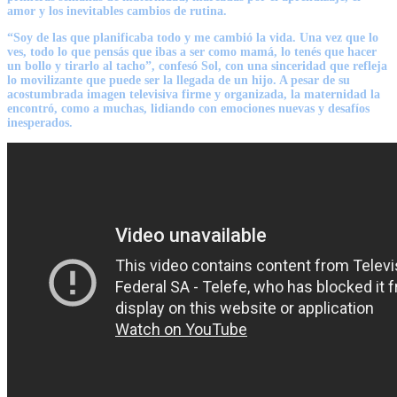
amor y los inevitables cambios de rutina.
“Soy de las que planificaba todo y me cambió la vida. Una vez que lo
ves, todo lo que pensás que ibas a ser como mamá, lo tenés que hacer
un bollo y tirarlo al tacho”, confesó Sol, con una sinceridad que refleja
lo movilizante que puede ser la llegada de un hijo. A pesar de su
acostumbrada imagen televisiva firme y organizada, la maternidad la
encontró, como a muchas, lidiando con emociones nuevas y desafíos
inesperados.