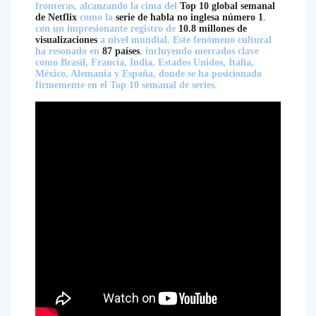
fronteras, alcanzando la cima del
Top 10 global semanal
de Netflix
como la
serie de habla no inglesa número 1
,
con un impresionante registro de
10.8 millones de
visualizaciones
a nivel mundial. Este fenómeno cultural
ha resonado en
87 países
, incluyendo mercados clave
como Brasil, Francia, India, Estados Unidos, Italia,
México, Alemania y España, donde se ha posicionado
firmemente en el Top 10 semanal de series.