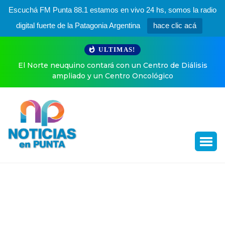
Escuchá FM Punta 88.1 estamos en vivo 24 hs, somos la radio
digital fuerte de la Patagonia Argentina
hace clic acá
ULTIMAS!
e neuquino contará con un Centro de Diálisis
Ángel de Brit
ampliado y un Centro Oncológico