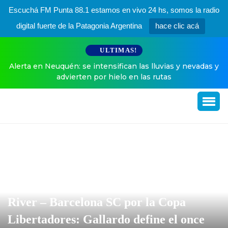
Escuchá FM Punta 88.1 estamos en vivo 24 hs, somos la radio
digital fuerte de la Patagonia Argentina
hace clic acá
ULTIMAS!
Alerta en Neuquén: se intensifican las lluvias y nevadas y
advierten por hielo en las rutas
River – Barcelona SC por la Copa
Libertadores: Gallardo define el once