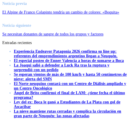
Noticia previa
El Alpine de Franco Colapinto tendría un cambio de colores: «Boquita»
Noticia siguiente
Se necesitan donantes de sangre de todos los grupos y factores
Entradas recientes
Experiencia Endeavor Patagonia 2026 confirma su line up:
referentes del emprendimiento argentino llegan a Neuquén.
El especial posteo de Enner Valencia a horas de sumarse a Boca
La Joaqui salió a defender a Luck Ra tras la ruptura y
sorprendió con un pedido
Se esperan vientos de más de 100 km/h y hasta 50 centímetros de
nieve: alerta del SMN
El Norte neuquino contará con un Centro de Diálisis ampliado y
un Centro Oncológico
Ángel de Brito confirmó el final de LAM: ¿tiene fecha el último
programa?
Ley del ex: Boca le ganó a Estudiantes de La Plata con gol de
Ascacibar
La nieve mantiene rutas cerradas y complica la circulación en
gran parte de Neuquén: las zonas afectadas