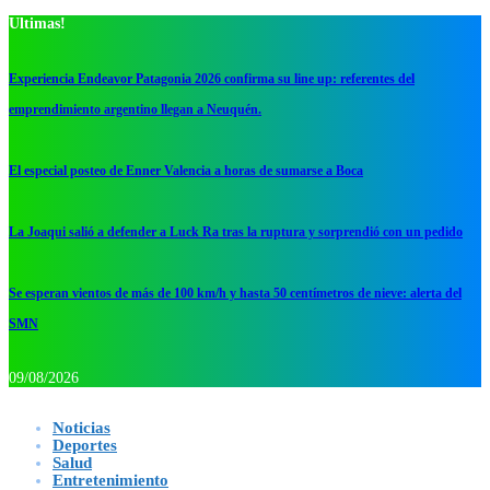
Ultimas!
Experiencia Endeavor Patagonia 2026 confirma su line up: referentes del
emprendimiento argentino llegan a Neuquén.
El especial posteo de Enner Valencia a horas de sumarse a Boca
La Joaqui salió a defender a Luck Ra tras la ruptura y sorprendió con un pedido
Se esperan vientos de más de 100 km/h y hasta 50 centímetros de nieve: alerta del
SMN
09/08/2026
Noticias
Deportes
Salud
Entretenimiento