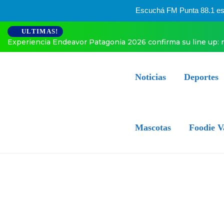
Escuchá FM Punta 88.1 esta
ULTIMAS!
quén.
El especial posteo de Enner Valencia a horas de sumarse
Noticias
Deportes
Mascotas
Foodie V