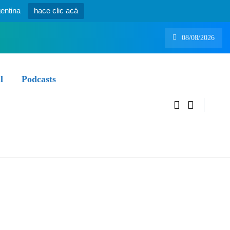
entina
hace clic acá
08/08/2026
l
Podcasts