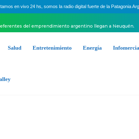
mos en vivo 24 hs, somos la radio digital fuerte de la Patagonia Arg
 a Boca
Salud
Entretenimiento
Energía
Infomercia
alley