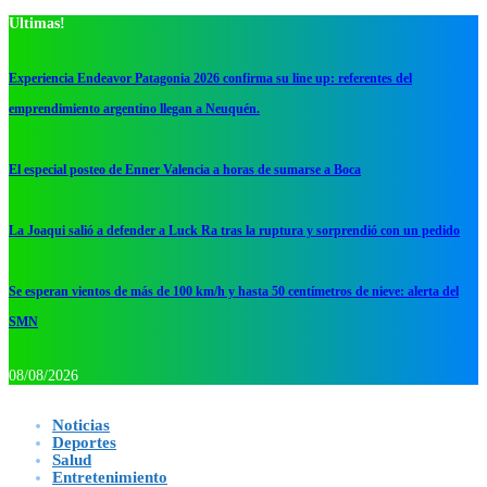
Ultimas!
Experiencia Endeavor Patagonia 2026 confirma su line up: referentes del
emprendimiento argentino llegan a Neuquén.
El especial posteo de Enner Valencia a horas de sumarse a Boca
La Joaqui salió a defender a Luck Ra tras la ruptura y sorprendió con un pedido
Se esperan vientos de más de 100 km/h y hasta 50 centímetros de nieve: alerta del
SMN
08/08/2026
Noticias
Deportes
Salud
Entretenimiento