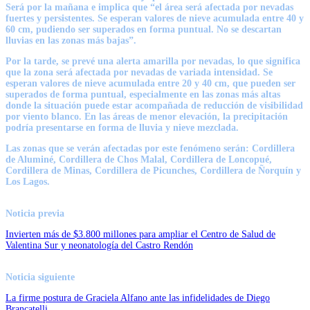
Será por la mañana e implica que “el área será afectada por nevadas
fuertes y persistentes. Se esperan valores de nieve acumulada entre 40 y
60 cm, pudiendo ser superados en forma puntual. No se descartan
lluvias en las zonas más bajas”.
Por la tarde, se prevé una alerta amarilla por nevadas, lo que significa
que la zona será afectada por nevadas de variada intensidad. Se
esperan valores de nieve acumulada entre 20 y 40 cm, que pueden ser
superados de forma puntual, especialmente en las zonas más altas
donde la situación puede estar acompañada de reducción de visibilidad
por viento blanco. En las áreas de menor elevación, la precipitación
podría presentarse en forma de lluvia y nieve mezclada.
Las zonas que se verán afectadas por este fenómeno serán: Cordillera
de Aluminé, Cordillera de Chos Malal, Cordillera de Loncopué,
Cordillera de Minas, Cordillera de Picunches, Cordillera de Ñorquín y
Los Lagos.
Noticia previa
Invierten más de $3.800 millones para ampliar el Centro de Salud de
Valentina Sur y neonatología del Castro Rendón
Noticia siguiente
La firme postura de Graciela Alfano ante las infidelidades de Diego
Brancatelli