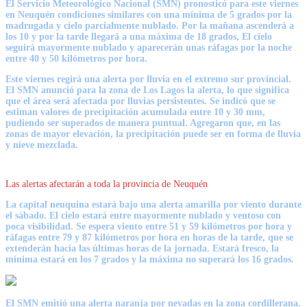
El Servicio Meteorológico Nacional (
SMN
) pronosticó para este viernes
en Neuquén condiciones similares con una mínima de 5 grados por la
madrugada y cielo parcialmente nublado. Por la mañana ascenderá a
los 10 y por la tarde llegará a una máxima de 18 grados, El cielo
seguirá mayormente nublado y aparecerán unas ráfagas por la noche
entre 40 y 50 kilómetros por hora.
Este viernes regirá una alerta por lluvia en el extremo sur provincial.
El SMN anunció para la zona de Los Lagos la alerta, lo que significa
que el área será afectada por lluvias persistentes. Se indicó que se
estiman valores de precipitación acumulada entre 10 y 30 mm,
pudiendo ser superados de manera puntual. Agregaron que, en las
zonas de mayor elevación, la precipitación puede ser en forma de lluvia
y nieve mezclada.
Las alertas afectarán a toda la provincia de Neuquén
La capital neuquina estará bajo una alerta amarilla por viento durante
el sábado. El cielo estará entre mayormente nublado y ventoso con
poca visibilidad. Se espera viento entre 51 y 59 kilómetros por hora y
ráfagas entre 79 y 87 kilómetros por hora en horas de la tarde, que se
extenderán hacia las últimas horas de la jornada. Estará fresco, la
mínima estará en los 7 grados y la máxima no superará los 16 grados.
El SMN emitió una alerta naranja por nevadas en la zona cordillerana.