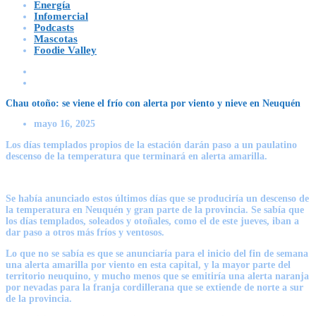
Energía
Infomercial
Podcasts
Mascotas
Foodie Valley
Chau otoño: se viene el frío con alerta por viento y nieve en Neuquén
mayo 16, 2025
Los días templados propios de la estación darán paso a un paulatino
descenso de la temperatura que terminará en alerta amarilla.
Se había anunciado estos últimos días que se produciría un
descenso de
la temperatura
en
Neuquén
y gran parte de la provincia. Se sabía que
los días
templados, soleados y otoñales
, como el de este jueves, iban a
dar paso a otros más fríos y ventosos.
Lo que no se sabía es que se anunciaría para el inicio del fin de semana
una
alerta amarilla por viento
en esta capital, y la mayor parte del
territorio neuquino, y mucho menos que se emitiría una
alerta naranja
por nevadas
para la franja cordillerana que se extiende de norte a sur
de la provincia.