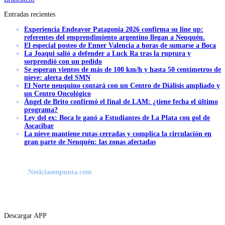
Entradas recientes
Experiencia Endeavor Patagonia 2026 confirma su line up:
referentes del emprendimiento argentino llegan a Neuquén.
El especial posteo de Enner Valencia a horas de sumarse a Boca
La Joaqui salió a defender a Luck Ra tras la ruptura y
sorprendió con un pedido
Se esperan vientos de más de 100 km/h y hasta 50 centímetros de
nieve: alerta del SMN
El Norte neuquino contará con un Centro de Diálisis ampliado y
un Centro Oncológico
Ángel de Brito confirmó el final de LAM: ¿tiene fecha el último
programa?
Ley del ex: Boca le ganó a Estudiantes de La Plata con gol de
Ascacibar
La nieve mantiene rutas cerradas y complica la circulación en
gran parte de Neuquén: las zonas afectadas
Noticiasenpunta.com
Descargar APP