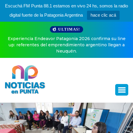
Escuchá FM Punta 88.1 estamos en vivo 24 hs, somos la radio
digital fuerte de la Patagonia Argentina
hace clic acá
ULTIMAS!
ma su line
El especial posteo de Enner Valencia a horas de
o llegan a
a Boca