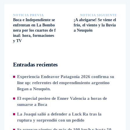
NOTICIA PREVIA
NOTICIA SIGUIENTE
Boca e Independiente se
¡A abrigarse! Se viene el
enfrentan en La Bombo
frío, el viento y la lluvia
nera por los cuartos de f
a Neuquén
inal: hora, formaciones
y TV
Entradas recientes
Experiencia Endeavor Patagonia 2026 confirma su
line up: referentes del emprendimiento argentino
llegan a Neuquén.
El especial posteo de Enner Valencia a horas de
sumarse a Boca
La Joaqui salió a defender a Luck Ra tras la
ruptura y sorprendió con un pedido
Se esperan vientos de más de 100 km/h y hasta 50