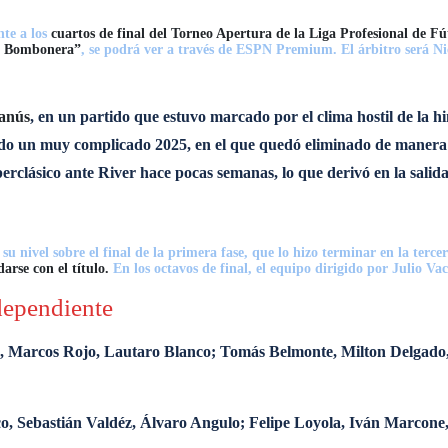
nte a los
cuartos de final del Torneo Apertura de la Liga Profesional de F
 Bombonera”
, se podrá ver a través de ESPN Premium. El árbitro será Ni
Lanús
, en un partido que estuvo marcado por el clima hostil de la 
do un muy complicado 2025, en el que quedó eliminado de manera i
erclásico ante River hace pocas semanas, lo que derivó en la sali
u nivel sobre el final de la primera fase, que lo hizo terminar en la terce
arse con el título.
En los octavos de final, el equipo dirigido por Julio Vac
dependiente
a, Marcos Rojo, Lautaro Blanco; Tomás Belmonte, Milton Delgado,
 Sebastián Valdéz, Álvaro Angulo; Felipe Loyola, Iván Marcone,