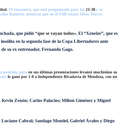
útbol.
El encuentro, que está programado para las
21:30
y se
colás Ramírez, mientras que en el VAR estará Silvio Trucco.
hinchada, que pidió
“que se vayan todos».
El “Xeneize”, que es
nsólita en la segunda fase de la Copa Libertadores ante
da de su ex entrenador, Fernando Gago.
ra posición, pero
en sus últimas presentaciones levantó muchísimo su
cari
le ganó por 1-0 a Independiente Rivadavia de Mendoza, con un
 Kevin Zenón; Carlos Palacios; Milton Giménez y Miguel
 Luciano Cabral; Santiago Montiel, Gabriel Ávalos y Diego