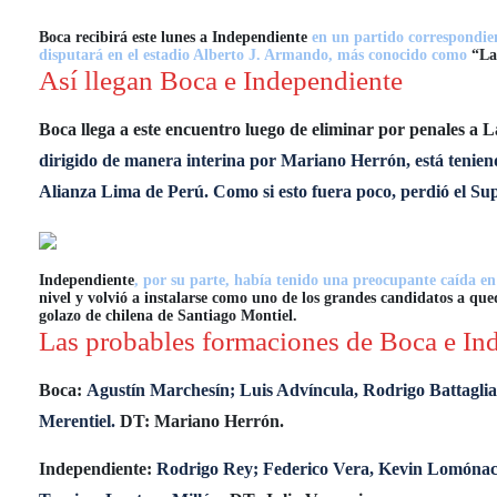
Boca recibirá este lunes a Independiente
en un partido correspondie
disputará en el estadio Alberto J. Armando, más conocido como
“La
Así llegan Boca e Independiente
Boca llega a este encuentro luego de eliminar por penales a 
dirigido de manera interina por Mariano Herrón, está tenien
Alianza Lima de Perú. Como si esto fuera poco, perdió el Sup
Independiente
, por su parte, había tenido una preocupante caída en s
nivel y volvió a instalarse como uno de los grandes candidatos a qued
golazo de chilena de Santiago Montiel.
Las probables formaciones de Boca e In
Boca:
Agustín Marchesín; Luis Advíncula, Rodrigo Battagli
Merentiel.
DT: Mariano Herrón.
Independiente:
Rodrigo Rey; Federico Vera, Kevin Lomónaco,