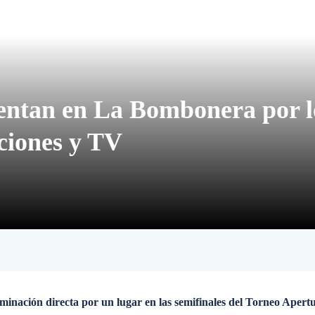
rentan en La Bombonera por l
aciones y TV
iminación directa por un lugar en las semifinales del Torneo Apert