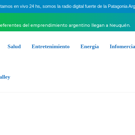
mos en vivo 24 hs, somos la radio digital fuerte de la Patagonia Arg
ia a horas de sumarse a Boca
Salud
Entretenimiento
Energía
Infomercia
alley