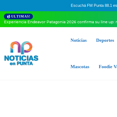
Escuchá FM Punta 88.1 esta
ULTIMAS!
gentino llegan a Neuquén.
El especial posteo de Enner Valenc
Noticias
Deportes
Mascotas
Foodie V