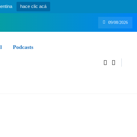
entina
hace clic acá
09/08/2026
l
Podcasts