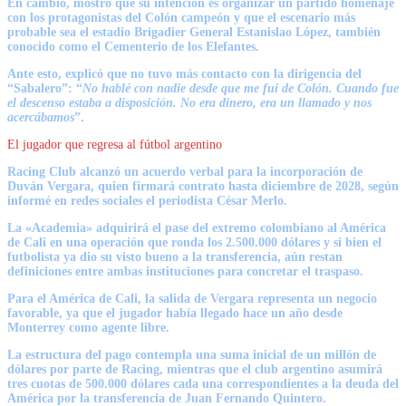
En cambio, mostró que su intención es
organizar un partido homenaje
con los protagonistas del Colón campeón
y que el escenario más
probable sea el
estadio Brigadier General Estanislao López
, también
conocido como el Cementerio de los Elefantes.
Ante esto, explicó que no tuvo más contacto con la dirigencia del
“Sabalero”: “
No hablé con nadie desde que me fui de Colón. Cuando fue
el descenso estaba a disposición. No era dinero, era un llamado y nos
acercábamos
”.
El jugador que regresa al fútbol argentino
Racing Club alcanzó un acuerdo verbal para la incorporación de
Duván Vergara
, quien firmará contrato hasta diciembre de 2028, según
informé en redes sociales el periodista César Merlo.
La «Academia» adquirirá el pase del extremo colombiano al América
de Cali
en una operación que ronda los
2.500.000 dólares
y si bien el
futbolista ya dio su visto bueno a la transferencia, aún restan
definiciones entre ambas instituciones para concretar el traspaso.
Para el América de Cali, la salida de Vergara representa un negocio
favorable
, ya que el jugador había llegado hace un año desde
Monterrey como agente libre.
La estructura del pago contempla una suma inicial de un millón de
dólares por parte de Racing
, mientras que el club argentino asumirá
tres cuotas de 500.000 dólares cada una correspondientes a la deuda del
América por la transferencia de Juan Fernando Quintero.