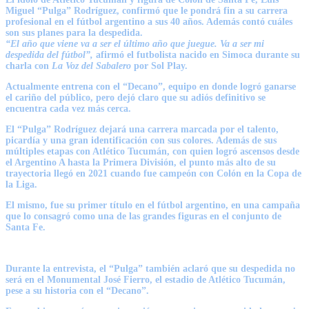
Miguel “Pulga” Rodríguez, confirmó que le pondrá fin a su carrera
profesional en el fútbol argentino a sus 40 años. Además contó cuáles
son sus planes para la despedida.
“El año que viene va a ser el último año que juegue. Va a ser mi
despedida del fútbol”,
afirmó el futbolista nacido en Simoca durante su
charla con
La Voz del Sabalero
por Sol Play.
Actualmente entrena con el “Decano”, equipo en donde logró ganarse
el cariño del público, pero dejó claro que
su adiós definitivo se
encuentra cada vez más cerca.
El “Pulga” Rodríguez dejará una carrera marcada por el talento,
picardía y una gran identificación con sus colores. Además de sus
múltiples etapas con Atlético Tucumán, con quien logró
ascensos desde
el Argentino A hasta la Primera División
, el punto más alto de su
trayectoria llegó en
2021 cuando fue campeón con Colón en la Copa de
la Liga
.
El mismo,
fue su primer título en el fútbol argentino
, en una campaña
que lo consagró como una de las grandes figuras en el conjunto de
Santa Fe.
Durante la entrevista, el “Pulga” también aclaró que
su despedida no
será en el Monumental José Fierro
, el estadio de Atlético Tucumán,
pese a su historia con el “Decano”.