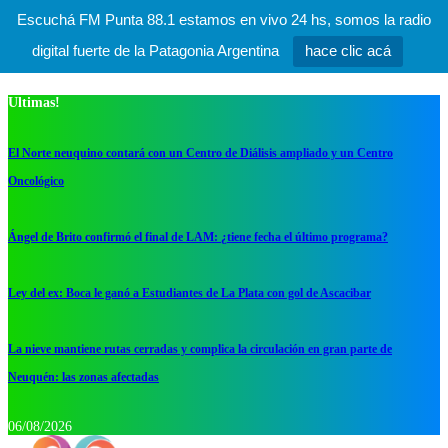
Escuchá FM Punta 88.1 estamos en vivo 24 hs, somos la radio
digital fuerte de la Patagonia Argentina
hace clic acá
Ultimas!
El Norte neuquino contará con un Centro de Diálisis ampliado y un Centro
Oncológico
Ángel de Brito confirmó el final de LAM: ¿tiene fecha el último programa?
Ley del ex: Boca le ganó a Estudiantes de La Plata con gol de Ascacibar
La nieve mantiene rutas cerradas y complica la circulación en gran parte de
Neuquén: las zonas afectadas
06/08/2026