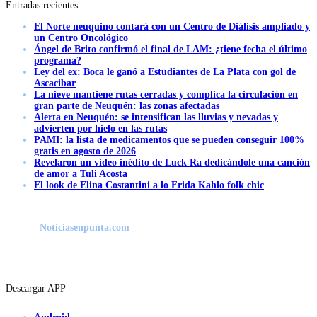
Entradas recientes
El Norte neuquino contará con un Centro de Diálisis ampliado y
un Centro Oncológico
Ángel de Brito confirmó el final de LAM: ¿tiene fecha el último
programa?
Ley del ex: Boca le ganó a Estudiantes de La Plata con gol de
Ascacibar
La nieve mantiene rutas cerradas y complica la circulación en
gran parte de Neuquén: las zonas afectadas
Alerta en Neuquén: se intensifican las lluvias y nevadas y
advierten por hielo en las rutas
PAMI: la lista de medicamentos que se pueden conseguir 100%
gratis en agosto de 2026
Revelaron un video inédito de Luck Ra dedicándole una canción
de amor a Tuli Acosta
El look de Elina Costantini a lo Frida Kahlo folk chic
Noticiasenpunta.com
Descargar APP