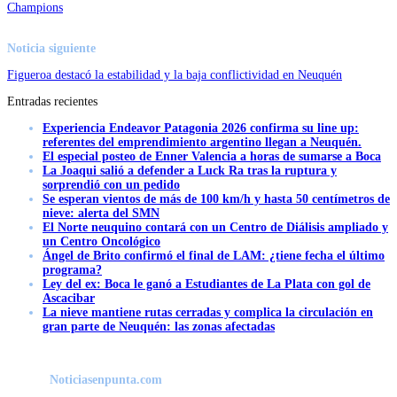
Champions
Noticia siguiente
Figueroa destacó la estabilidad y la baja conflictividad en Neuquén
Entradas recientes
Experiencia Endeavor Patagonia 2026 confirma su line up:
referentes del emprendimiento argentino llegan a Neuquén.
El especial posteo de Enner Valencia a horas de sumarse a Boca
La Joaqui salió a defender a Luck Ra tras la ruptura y
sorprendió con un pedido
Se esperan vientos de más de 100 km/h y hasta 50 centímetros de
nieve: alerta del SMN
El Norte neuquino contará con un Centro de Diálisis ampliado y
un Centro Oncológico
Ángel de Brito confirmó el final de LAM: ¿tiene fecha el último
programa?
Ley del ex: Boca le ganó a Estudiantes de La Plata con gol de
Ascacibar
La nieve mantiene rutas cerradas y complica la circulación en
gran parte de Neuquén: las zonas afectadas
Noticiasenpunta.com