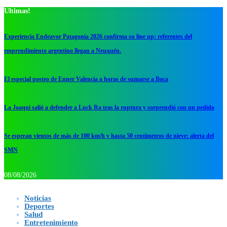
Ultimas!
Experiencia Endeavor Patagonia 2026 confirma su line up: referentes del
emprendimiento argentino llegan a Neuquén.
El especial posteo de Enner Valencia a horas de sumarse a Boca
La Joaqui salió a defender a Luck Ra tras la ruptura y sorprendió con un pedido
Se esperan vientos de más de 100 km/h y hasta 50 centímetros de nieve: alerta del
SMN
08/08/2026
Noticias
Deportes
Salud
Entretenimiento