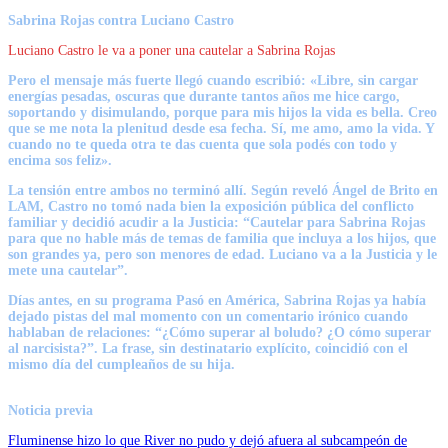
Sabrina Rojas contra Luciano Castro
Luciano Castro le va a poner una cautelar a Sabrina Rojas
Pero el mensaje más fuerte llegó cuando escribió: «Libre, sin cargar
energías pesadas, oscuras que durante tantos años me hice cargo,
soportando y disimulando, porque para mis hijos la vida es bella. Creo
que se me nota la plenitud desde esa fecha. Sí, me amo, amo la vida. Y
cuando no te queda otra te das cuenta que sola podés con todo y
encima sos feliz».
La tensión entre ambos no terminó allí. Según reveló Ángel de Brito en
LAM, Castro no tomó nada bien la exposición pública del conflicto
familiar y decidió acudir a la Justicia: “Cautelar para Sabrina Rojas
para que no hable más de temas de familia que incluya a los hijos, que
son grandes ya, pero son menores de edad. Luciano va a la Justicia y le
mete una cautelar”.
Días antes, en su programa Pasó en América, Sabrina Rojas ya había
dejado pistas del mal momento con un comentario irónico cuando
hablaban de relaciones: “¿Cómo superar al boludo? ¿O cómo superar
al narcisista?”. La frase, sin destinatario explícito, coincidió con el
mismo día del cumpleaños de su hija.
Noticia previa
Fluminense hizo lo que River no pudo y dejó afuera al subcampeón de