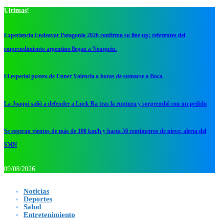
Ultimas!
Experiencia Endeavor Patagonia 2026 confirma su line up: referentes del
emprendimiento argentino llegan a Neuquén.
El especial posteo de Enner Valencia a horas de sumarse a Boca
La Joaqui salió a defender a Luck Ra tras la ruptura y sorprendió con un pedido
Se esperan vientos de más de 100 km/h y hasta 50 centímetros de nieve: alerta del
SMN
09/08/2026
Noticias
Deportes
Salud
Entretenimiento