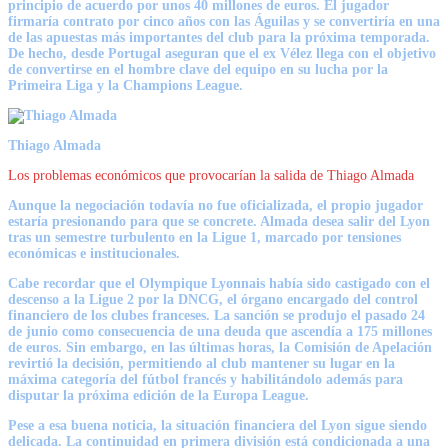
principio de acuerdo por unos 40 millones de euros. El jugador
firmaría contrato por cinco años con las Águilas y se convertiría en una
de las apuestas más importantes del club para la próxima temporada.
De hecho, desde Portugal aseguran que el ex Vélez llega con el objetivo
de convertirse en el hombre clave del equipo en su lucha por la
Primeira Liga y la Champions League.
Thiago Almada
Los problemas económicos que provocarían la salida de Thiago Almada
Aunque la negociación todavía no fue oficializada, el propio jugador
estaría presionando para que se concrete. Almada desea salir del Lyon
tras un semestre turbulento en la Ligue 1, marcado por tensiones
económicas e institucionales.
Cabe recordar que el Olympique Lyonnais había sido castigado con el
descenso a la Ligue 2 por la DNCG, el órgano encargado del control
financiero de los clubes franceses. La sanción se produjo el pasado 24
de junio como consecuencia de una deuda que ascendía a 175 millones
de euros. Sin embargo, en las últimas horas, la Comisión de Apelación
revirtió la decisión, permitiendo al club mantener su lugar en la
máxima categoría del fútbol francés y habilitándolo además para
disputar la próxima edición de la Europa League.
Pese a esa buena noticia, la situación financiera del Lyon sigue siendo
delicada. La continuidad en primera división está condicionada a una