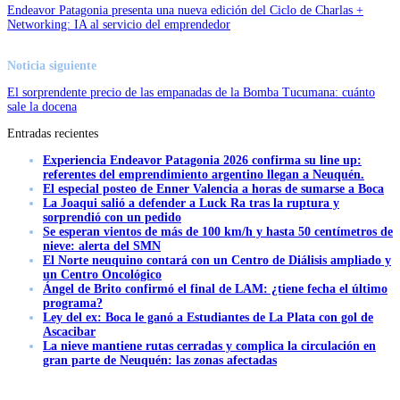
Endeavor Patagonia presenta una nueva edición del Ciclo de Charlas +
Networking: IA al servicio del emprendedor
Noticia siguiente
El sorprendente precio de las empanadas de la Bomba Tucumana: cuánto
sale la docena
Entradas recientes
Experiencia Endeavor Patagonia 2026 confirma su line up:
referentes del emprendimiento argentino llegan a Neuquén.
El especial posteo de Enner Valencia a horas de sumarse a Boca
La Joaqui salió a defender a Luck Ra tras la ruptura y
sorprendió con un pedido
Se esperan vientos de más de 100 km/h y hasta 50 centímetros de
nieve: alerta del SMN
El Norte neuquino contará con un Centro de Diálisis ampliado y
un Centro Oncológico
Ángel de Brito confirmó el final de LAM: ¿tiene fecha el último
programa?
Ley del ex: Boca le ganó a Estudiantes de La Plata con gol de
Ascacibar
La nieve mantiene rutas cerradas y complica la circulación en
gran parte de Neuquén: las zonas afectadas