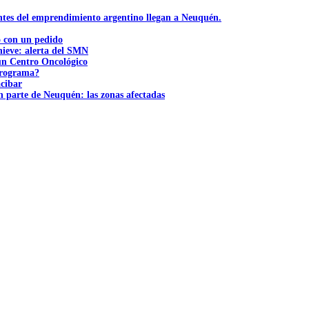
ntes del emprendimiento argentino llegan a Neuquén.
ó con un pedido
nieve: alerta del SMN
 un Centro Oncológico
 programa?
acibar
n parte de Neuquén: las zonas afectadas