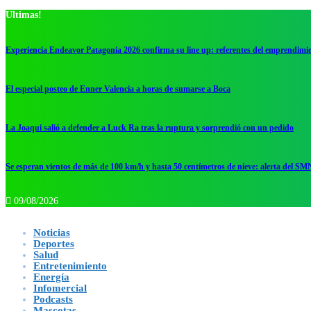
Ultimas!
Experiencia Endeavor Patagonia 2026 confirma su line up: referentes del emprendimi
El especial posteo de Enner Valencia a horas de sumarse a Boca
La Joaqui salió a defender a Luck Ra tras la ruptura y sorprendió con un pedido
Se esperan vientos de más de 100 km/h y hasta 50 centímetros de nieve: alerta del SM
09/08/2026
Noticias
Deportes
Salud
Entretenimiento
Energía
Infomercial
Podcasts
Mascotas