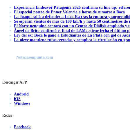
Experiencia Endeavor Patagonia 2026 confirma su line up: refere
El especial posteo de Enner Valencia a horas de sumarse a Boca
La Joaqui salió a defender a Luck Ra tras la ruptura y sorprendi
Se esperan vientos de más de 100 km/h y hasta 50 centímetros de 
El Norte neuquino contará con un Centro de Diálisis ampliado y
Ángel de Brito confirmó el final de LAM: ¿tiene fecha el último
Ley del ex: Boca le ganó a Estudiantes de La Plata con gol de Asc
La nieve mantiene rutas cerradas y complica la circulación en gra
Noticiasenpunta.com
Descargar APP
Android
iOS
Windows
Redes
Facebook