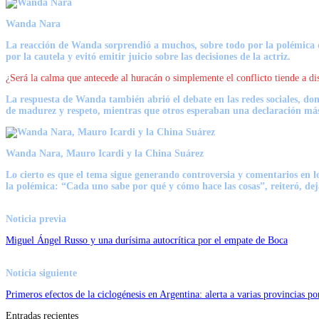
Wanda Nara
La reacción de Wanda sorprendió a muchos, sobre todo por la polémica qu
por la cautela y evitó emitir juicio sobre las decisiones de la actriz.
¿Será la calma que antecede al huracán o simplemente el conflicto tiende a di
La respuesta de Wanda también abrió el debate en las redes sociales, do
de madurez y respeto, mientras que otros esperaban una declaración más
Wanda Nara, Mauro Icardi y la China Suárez
Lo cierto es que el tema sigue generando controversia y comentarios en 
la polémica: “Cada uno sabe por qué y cómo hace las cosas”, reiteró, deja
Noticia previa
Miguel Ángel Russo y una durísima autocrítica por el empate de Boca
Noticia siguiente
Primeros efectos de la ciclogénesis en Argentina: alerta a varias provincias 
Entradas recientes