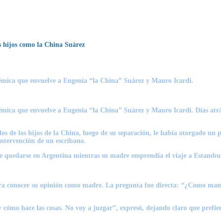
s hijos como la China Suárez
olémica que envuelve a Eugenia “la China” Suárez y Mauro Icardi.
lémica que envuelve a Eugenia “la
China
”
Suárez
y
Mauro Icardi
. Días atr
 de los hijos de la China, luego de su separación, le había otorgado un p
ntervención de un escribano.
que quedarse en Argentina mientras su madre emprendía el viaje a Estambu
 conocer su opinión como madre. La pregunta fue directa: “¿Como mamá te
cómo hace las cosas. No voy a juzgar”, expresó, dejando claro que prefie