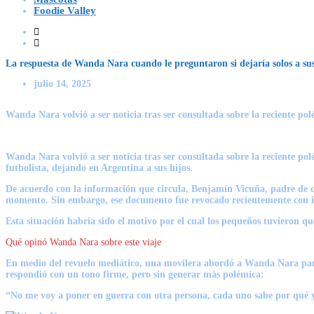
Foodie Valley
La respuesta de Wanda Nara cuando le preguntaron si dejaría solos a su
julio 14, 2025
Wanda Nara volvió a ser noticia tras ser consultada sobre la reciente p
Wanda Nara volvió a ser noticia tras ser consultada sobre la reciente po
futbolista, dejando en Argentina a sus hijos.
De acuerdo con la información que circula, Benjamín Vicuña, padre de dos
momento. Sin embargo, ese documento fue revocado recientemente con i
Esta situación habría sido el motivo por el cual los pequeños tuvieron 
Qué opinó Wanda Nara sobre este viaje
En medio del revuelo mediático, una movilera abordó a Wanda Nara para
respondió con un tono firme, pero sin generar más polémica:
“No me voy a poner en guerra con otra persona, cada uno sabe por qué y 