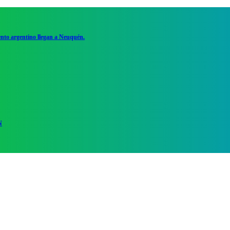
ento argentino llegan a Neuquén.
N