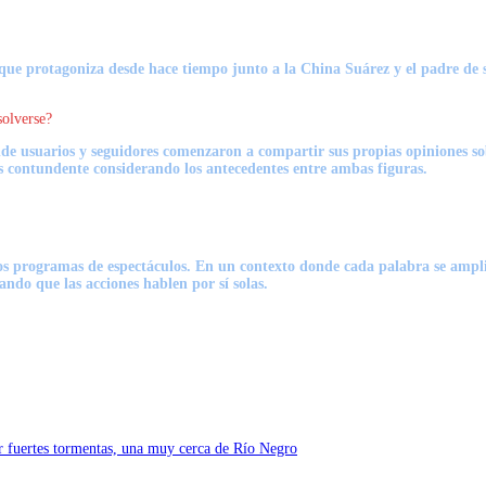
e protagoniza desde hace tiempo junto a la China Suárez y el padre de su
solverse?
nde usuarios y seguidores comenzaron a compartir sus propias opiniones so
 contundente considerando los antecedentes entre ambas figuras.
los programas de espectáculos. En un contexto donde cada palabra se ampl
ndo que las acciones hablen por sí solas.
por fuertes tormentas, una muy cerca de Río Negro