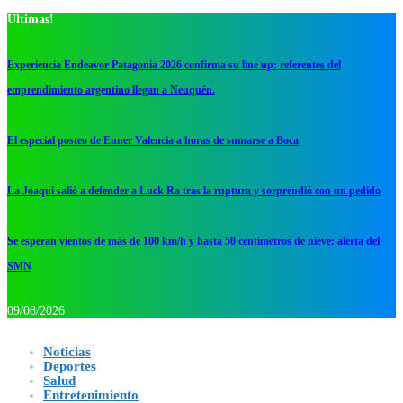
Ultimas!
Experiencia Endeavor Patagonia 2026 confirma su line up: referentes del
emprendimiento argentino llegan a Neuquén.
El especial posteo de Enner Valencia a horas de sumarse a Boca
La Joaqui salió a defender a Luck Ra tras la ruptura y sorprendió con un pedido
Se esperan vientos de más de 100 km/h y hasta 50 centímetros de nieve: alerta del
SMN
09/08/2026
Noticias
Deportes
Salud
Entretenimiento