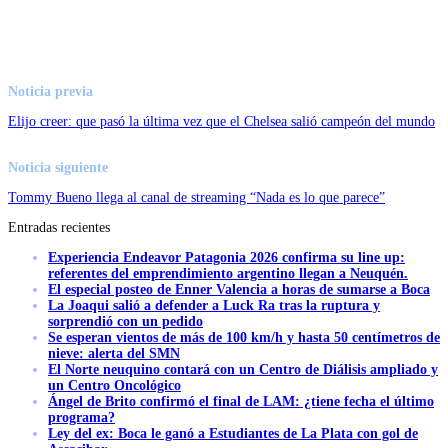
Noticia previa
Elijo creer: que pasó la última vez que el Chelsea salió campeón del mundo
Noticia siguiente
Tommy Bueno llega al canal de streaming “Nada es lo que parece”
Entradas recientes
Experiencia Endeavor Patagonia 2026 confirma su line up:
referentes del emprendimiento argentino llegan a Neuquén.
El especial posteo de Enner Valencia a horas de sumarse a Boca
La Joaqui salió a defender a Luck Ra tras la ruptura y
sorprendió con un pedido
Se esperan vientos de más de 100 km/h y hasta 50 centímetros de
nieve: alerta del SMN
El Norte neuquino contará con un Centro de Diálisis ampliado y
un Centro Oncológico
Ángel de Brito confirmó el final de LAM: ¿tiene fecha el último
programa?
Ley del ex: Boca le ganó a Estudiantes de La Plata con gol de