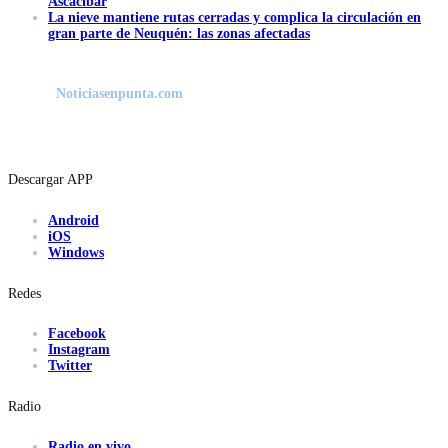
Ascacibar
La nieve mantiene rutas cerradas y complica la circulación en
gran parte de Neuquén: las zonas afectadas
Noticiasenpunta.com
Descargar APP
Android
iOS
Windows
Redes
Facebook
Instagram
Twitter
Radio
Radio en vivo