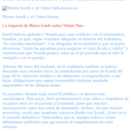
Mauro Icardi y al China Suárez
La respuesta de Mauro Icardi contra Wanda Nara
Icardi habría apelado a Wanda para que colabore con el reencuentro
familiar, ya que, según versiones allegadas al entorno del futbolista,
“las extraña muchísimo”. Las abogadas de la mediática, por su parte,
ofrecieron “todas las garantías para asegurar el viaje de ida y vuelta” y
confirmaron que Wanda podría volar en el jet privado que el club le
otorgaba a su ex pareja.
Además del tema del traslado, en la audiencia también se habría
discutido otra cuestión clave: la reanudación por parte de Icardi del
pago de la cobertura médica y los alimentos correspondientes a sus
hijas, obligaciones que según trascendidos habrían quedado
suspendidas en los últimos meses.
En paralelo, Wanda bajó el perfil público y se mostró más
conciliadora. Días atrás, llevó personalmente a las niñas a despedirse de
su padre antes de su partida a Estambul, gesto que muchos
interpretaron como una señal de distensión. Incluso, en una reciente
entrevista, reveló que mantiene contacto fluido con Icardi. ¿Está cerca
el acuerdo definitivo? Todo indica que sí, aunque todavía restan
definiciones judiciales que garanticen el cumplimiento de cada
cláusula.