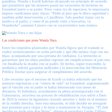
panelista, Wanda e Icardi habrían alcanzado un principio de acuerdo
que permitiría que las menores pasen las vacaciones de invierno en
Estambul junto a su padre. Pero, como era de esperarse, la empresaria
impuso condiciones muy claras: “Pidió al juez que le diera seguridad y
también pidió intervención a Cancillería. Solo pueden viajar con la
madre o el padre, y como él no puede venir a buscarlas, va
Wanducha”,comentó Latorre con su característico tono irónico.
Las condiciones que pone Wanda Nara
Entre los requisitos planteados por Wanda figura que el traslado se
realice exclusivamente en avión privado y que ella misma viaje con sus
hijas, acompañada por una persona de confianza. La intención es
garantizar que las niñas puedan regresar sin complicaciones al país una
vez finalizada la estadía con su padre. De hecho, según trascendió, la
mediática solicitó garantías judiciales y la intervención del Ministerio
Público Tutelar para asegurar el cumplimiento del acuerdo.
Cabe recordar que el entorno de Icardi ya había solicitado que las
menores regresaran a su “centro de vida” en Estambul, argumentando
que el vínculo con su padre se había deteriorado tras meses de
distancia. El futbolista, actualmente en plena pretemporada con el
Galatasaray, atraviesa un proceso de rehabilitación tras sufrir a fines
de 2024 la rotura de ligamento cruzado anterior y daño en el menisco
de la rodilla derecha. Ante esta situación, el club decidió no otorgarle
más permisos para viajar y lo instó a mantenerse en Turquía. “El club
decidió no darle más días libres”, afirmó el periodista Guido Záffora.