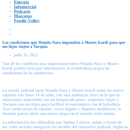
Energía
Infomercial
Podcasts
Mascotas
Foodie Valley
Las condiciones que Wanda Nara impondría a Mauro Icardi para que
sus hijas viajen a Turquía
julio 15, 2025
Uno de los conflictos más importantes entre Wanda Nara y Mauro
Icardi podría estar por solucionarse, si el futbolista acepta las
condiciones de la conductora.
La novela judicial entre Wanda Nara y Mauro Icardi sumó un nuevo
capítulo este lunes 14 de julio, con una audiencia clave en la que la
empresaria sorprendió con un inesperado gesto: aceptaría viajar a
Turquía con sus hijas para facilitar el reencuentro con el futbolista.
Tras varios meses de tensión, cruces legales y disputas mediáticas, la
decisión parece abrir una nueva etapa en el vínculo entre ambos.
La información fue difundida por Yanina Latorre, quien a través de
sus redes sociales compartió los detalles del encuentro judicial. Según la