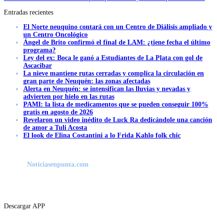
Entradas recientes
El Norte neuquino contará con un Centro de Diálisis ampliado y
un Centro Oncológico
Ángel de Brito confirmó el final de LAM: ¿tiene fecha el último
programa?
Ley del ex: Boca le ganó a Estudiantes de La Plata con gol de
Ascacibar
La nieve mantiene rutas cerradas y complica la circulación en
gran parte de Neuquén: las zonas afectadas
Alerta en Neuquén: se intensifican las lluvias y nevadas y
advierten por hielo en las rutas
PAMI: la lista de medicamentos que se pueden conseguir 100%
gratis en agosto de 2026
Revelaron un video inédito de Luck Ra dedicándole una canción
de amor a Tuli Acosta
El look de Elina Costantini a lo Frida Kahlo folk chic
Noticiasenpunta.com
Descargar APP