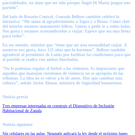
parcialidades, no tiene que ser solo porque
Ángel Di María
juegue este
partido”.
Del lado de Rosario Central, Gonzalo Belloso también celebró la
iniciativa: “Me sumo al agradecimiento a Tapia y a Russo. Como club
del interior estamos sumamente felices.
Vamos a pedir ir a todos lados.
Nos gusta y estamos acostumbrados a viajar.
Espero que sea una fiesta
para todos”.
En ese sentido, enfatizó que
“tiene que ser una normalidad viajar.
A
nosotros nos gusta, hace 135 años que lo hacemos”. Belloso también
agradeció al presidente de Lanús por facilitar las condiciones para que
el partido se realice con ambas hinchadas.
“No le podemos regalar el fútbol a los violentos.
Es importante que
aquellos que manejan cuestiones de violencia no se apropien de las
tribunas. La idea no es volver a lo de antes. Hay que cambiar una
cultura”, señaló Javier Alonso, ministro de Seguridad bonaerense.
Noticia previa
Tres empresas interesadas en construir el Dispositivo de Inclusión
Habitacional de Zapala
Noticia siguiente
Sin celulares en las aulas: Neuquén aplicará la ley desde el próximo lunes