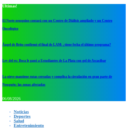
Ultimas!
El Norte neuquino contará con un Centro de Diálisis ampliado y un Centro
Oncológico
Ángel de Brito confirmó el final de LAM: ¿tiene fecha el último programa?
Ley del ex: Boca le ganó a Estudiantes de La Plata con gol de Ascacibar
La nieve mantiene rutas cerradas y complica la circulación en gran parte de
Neuquén: las zonas afectadas
06/08/2026
Noticias
Deportes
Salud
Entretenimiento