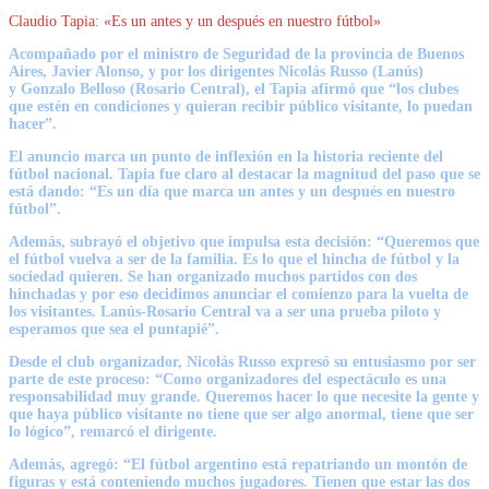
Claudio Tapia: «Es un antes y un después en nuestro fútbol»
Acompañado por el ministro de Seguridad de la provincia de Buenos
Aires, Javier Alonso, y por los dirigentes
Nicolás Russo
(Lanús)
y
Gonzalo Belloso
(Rosario Central), el Tapia afirmó que
“los clubes
que estén en condiciones y quieran recibir público visitante, lo puedan
hacer”.
El anuncio marca un punto de inflexión en la historia reciente del
fútbol nacional. Tapia fue claro al destacar la magnitud del paso que se
está dando:
“Es un día que marca un antes y un después en nuestro
fútbol”.
Además, subrayó el objetivo que impulsa esta decisión:
“Queremos que
el fútbol vuelva a ser de la familia.
Es lo que el hincha de fútbol y la
sociedad quieren. Se han organizado muchos partidos con dos
hinchadas y por eso decidimos anunciar el comienzo para la vuelta de
los visitantes.
Lanús-Rosario Central va a ser una prueba piloto y
esperamos que sea el puntapié”.
Desde el club organizador, Nicolás Russo expresó su entusiasmo por ser
parte de este proceso:
“Como organizadores del espectáculo es una
responsabilidad muy grande.
Queremos hacer lo que necesite la gente y
que haya público visitante no tiene que ser algo anormal, tiene que ser
lo lógico”, remarcó el dirigente.
Además, agregó:
“El fútbol argentino está repatriando un montón de
figuras
y está conteniendo muchos jugadores. Tienen que estar las dos