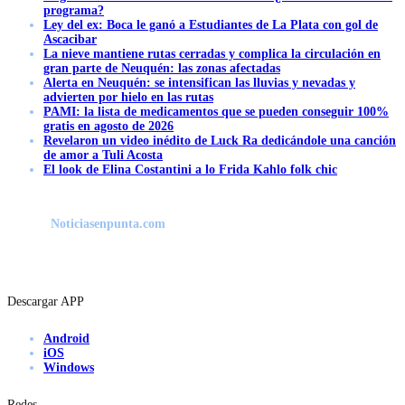
programa?
Ley del ex: Boca le ganó a Estudiantes de La Plata con gol de
Ascacibar
La nieve mantiene rutas cerradas y complica la circulación en
gran parte de Neuquén: las zonas afectadas
Alerta en Neuquén: se intensifican las lluvias y nevadas y
advierten por hielo en las rutas
PAMI: la lista de medicamentos que se pueden conseguir 100%
gratis en agosto de 2026
Revelaron un video inédito de Luck Ra dedicándole una canción
de amor a Tuli Acosta
El look de Elina Costantini a lo Frida Kahlo folk chic
Noticiasenpunta.com
Descargar APP
Android
iOS
Windows
Redes