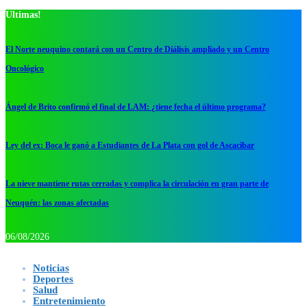
Ultimas!
El Norte neuquino contará con un Centro de Diálisis ampliado y un Centro
Oncológico
Ángel de Brito confirmó el final de LAM: ¿tiene fecha el último programa?
Ley del ex: Boca le ganó a Estudiantes de La Plata con gol de Ascacibar
La nieve mantiene rutas cerradas y complica la circulación en gran parte de
Neuquén: las zonas afectadas
06/08/2026
Noticias
Deportes
Salud
Entretenimiento