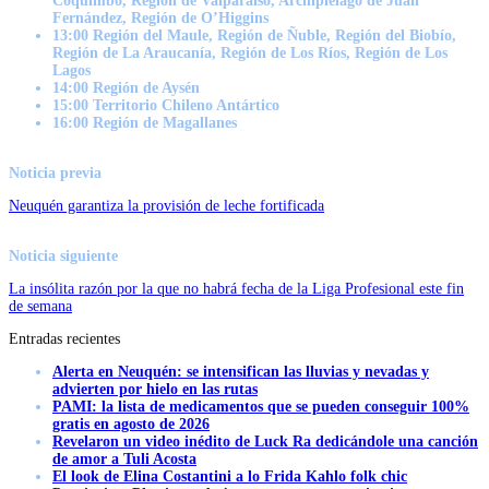
Coquimbo, Región de Valparaíso, Archipiélago de Juan
Fernández, Región de O’Higgins
13:00 Región del Maule, Región de Ñuble, Región del Biobío,
Región de La Araucanía, Región de Los Ríos, Región de Los
Lagos
14:00 Región de Aysén
15:00 Territorio Chileno Antártico
16:00 Región de Magallanes
Noticia previa
Neuquén garantiza la provisión de leche fortificada
Noticia siguiente
La insólita razón por la que no habrá fecha de la Liga Profesional este fin
de semana
Entradas recientes
Alerta en Neuquén: se intensifican las lluvias y nevadas y
advierten por hielo en las rutas
PAMI: la lista de medicamentos que se pueden conseguir 100%
gratis en agosto de 2026
Revelaron un video inédito de Luck Ra dedicándole una canción
de amor a Tuli Acosta
El look de Elina Costantini a lo Frida Kahlo folk chic