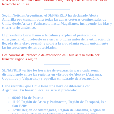
Alerta de tsunami en Chile: horarios y regiones que deben evacuar por el
terremoto en Rusia
Según Noticias Argentinas, el SENAPRED ha
declarado Alerta
Amarilla por tsunami
para todas las zonas costeras continentales de
Chile, desde Arica y Parinacota hasta Magallanes, incluyendo las islas y
el territorio antártico.
El presidente Boric llamó a la calma y explicó el protocolo de
emergencia. «El protocolo es
evacuar 3 horas antes de la estimación de
llegada de la ola
«, precisó, y pidió a la ciudadanía seguir únicamente
las instrucciones de las autoridades.
Los horarios del protocolo de evacuación en Chile ante la alerta por
tsunami: región a región
SENAPRED ya fijó los horarios de evacuación para cada zona,
distinguiendo entre las regiones en
«Estado de Alerta»
(Atacama,
Coquimbo y Valparaíso) y aquellas en
«Estado de Precaución»
.
Cabe recordar que Chile tiene una hora de diferencia con
Argentina.
En horario local así será el protocolo:
06:00 Isla de Pascua
11:00 Región de Arica y Parinacota, Región de Tarapacá, Isla
San Félix
12:00 Región de Antofagasta, Región de Atacama, Región de