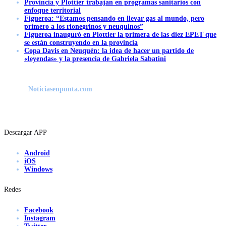
Provincia y Plottier trabajan en programas sanitarios con
enfoque territorial
Figueroa: “Estamos pensando en llevar gas al mundo, pero
primero a los rionegrinos y neuquinos”
Figueroa inauguró en Plottier la primera de las diez EPET que
se están construyendo en la provincia
Copa Davis en Neuquén: la idea de hacer un partido de
«leyendas» y la presencia de Gabriela Sabatini
Noticiasenpunta.com
Descargar APP
Android
iOS
Windows
Redes
Facebook
Instagram