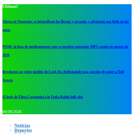
Ultimas!
Alerta en Neuquén: se intensifican las lluvias y nevadas y advierten por hielo en las
rutas
PAMI: la lista de medicamentos que se pueden conseguir 100% gratis en agosto de
2026
Revelaron un video inédito de Luck Ra dedicándole una canción de amor a Tuli
Acosta
El look de Elina Costantini a lo Frida Kahlo folk chic
06/08/2026
Noticias
Deportes