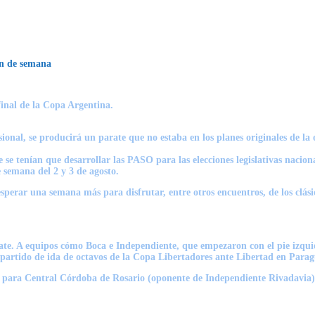
fin de semana
final de la Copa Argentina.
ional, se producirá un parate que no estaba en los planes originales de la o
e tenían que desarrollar las PASO para las elecciones legislativas nacion
 semana del 2 y 3 de agosto.
sperar una semana más para disfrutar, entre otros encuentros, de los clás
ate. A equipos cómo Boca e Independiente, que empezaron con el pie izquie
el partido de ida de octavos de la Copa Libertadores ante Libertad en Parag
os para Central Córdoba de Rosario (oponente de Independiente Rivadavia