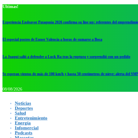
Ultimas!
Experiencia Endeavor Patagonia 2026 confirma su line up: referentes del emprendimi
El especial posteo de Enner Valencia a horas de sumarse a Boca
La Joaqui salió a defender a Luck Ra tras la ruptura y sorprendió con un pedido
Se esperan vientos de más de 100 km/h y hasta 50 centímetros de nieve: alerta del SM
08/08/2026
Noticias
Deportes
Salud
Entretenimiento
Energía
Infomercial
Podcasts
Mascotas