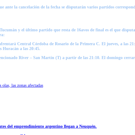
ue ante la cancelación de la fecha se disputarán varios partidos correspond
 Tucumán y el último partido que resta de 16avos de final es el que dispu
ra:
enfrentará Central Córdoba de Rosario de la Primera C. El jueves, a las 21
s Huracán a las 20:45.
mencionado River – San Martín (T) a partir de las 21:10. El domingo cerr
 olas, las zonas afectadas
ntes del emprendimiento argentino llegan a Neuquén.