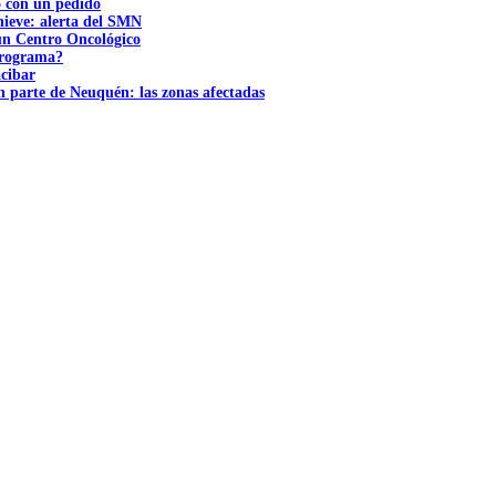
ó con un pedido
nieve: alerta del SMN
 un Centro Oncológico
 programa?
acibar
n parte de Neuquén: las zonas afectadas