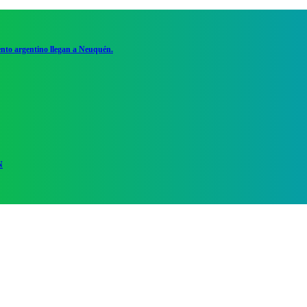
ento argentino llegan a Neuquén.
N