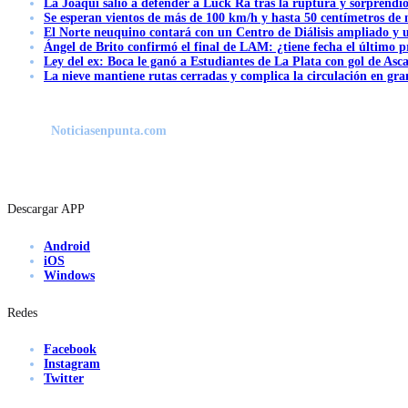
La Joaqui salió a defender a Luck Ra tras la ruptura y sorprendi
Se esperan vientos de más de 100 km/h y hasta 50 centímetros de 
El Norte neuquino contará con un Centro de Diálisis ampliado y
Ángel de Brito confirmó el final de LAM: ¿tiene fecha el último
Ley del ex: Boca le ganó a Estudiantes de La Plata con gol de Asc
La nieve mantiene rutas cerradas y complica la circulación en gra
Noticiasenpunta.com
Descargar APP
Android
iOS
Windows
Redes
Facebook
Instagram
Twitter