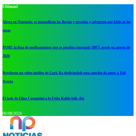
Ultimas!
Alerta en Neuquén: se intensifican las lluvias y nevadas y advierten por hielo en las
rutas
PAMI: la lista de medicamentos que se pueden conseguir 100% gratis en agosto de
2026
Revelaron un video inédito de Luck Ra dedicándole una canción de amor a Tuli
Acosta
El look de Elina Costantini a lo Frida Kahlo folk chic
06/08/2026