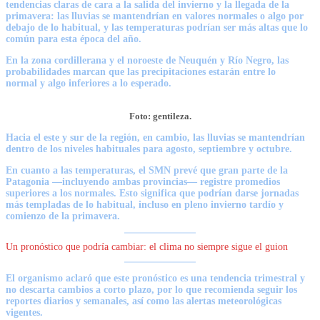
tendencias claras de cara a la salida del invierno y la llegada de la
primavera: las lluvias se mantendrían en valores normales o algo por
debajo de lo habitual, y las temperaturas podrían ser más altas que lo
común para esta época del año.
En la zona cordillerana y
el noroeste de Neuquén y Río Negro, las
probabilidades marcan que las precipitaciones estarán entre lo
normal
y algo inferiores a lo esperado.
Foto: gentileza.
Hacia el este y sur de la región, en cambi
o, las lluvias se mantendrían
dentro de los niveles habituales para agosto
, septiembre y octubre.
En cuanto a las temperaturas, el SMN prevé que gran parte de la
Patagonia —
incluyendo ambas provincias— registre promedios
superiores a los normales.
Esto significa que podrían darse jornadas
más templadas de lo habitual, incluso en pleno invierno tardío y
comienzo de la primavera.
Un pronóstico que podría cambiar: el clima no siempre sigue el guion
El organismo aclaró que este pronóstico es
una tendencia trimestral y
no descarta cambios a corto plazo, por lo que recomienda seguir los
reportes diarios y semanales
, así como las alertas meteorológicas
vigentes.