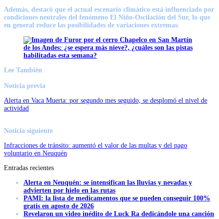
Además, destacó que el actual escenario climático
está influenciado por
condiciones neutrales del fenómeno El Niño-Oscilación del Sur
, lo que
en general reduce las posibilidades de variaciones extremas.
Lee También
Noticia previa
Alerta en Vaca Muerta: por segundo mes seguido, se desplomó el nivel de
actividad
Noticia siguiente
Infracciones de tránsito: aumentó el valor de las multas y del pago
voluntario en Neuquén
Entradas recientes
Alerta en Neuquén: se intensifican las lluvias y nevadas y
advierten por hielo en las rutas
PAMI: la lista de medicamentos que se pueden conseguir 100%
gratis en agosto de 2026
Revelaron un video inédito de Luck Ra dedicándole una canción