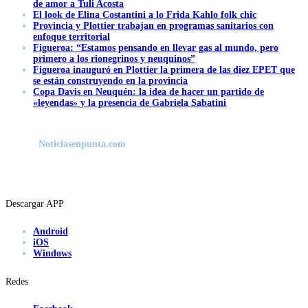
de amor a Tuli Acosta
El look de Elina Costantini a lo Frida Kahlo folk chic
Provincia y Plottier trabajan en programas sanitarios con
enfoque territorial
Figueroa: “Estamos pensando en llevar gas al mundo, pero
primero a los rionegrinos y neuquinos”
Figueroa inauguró en Plottier la primera de las diez EPET que
se están construyendo en la provincia
Copa Davis en Neuquén: la idea de hacer un partido de
«leyendas» y la presencia de Gabriela Sabatini
Noticiasenpunta.com
Descargar APP
Android
iOS
Windows
Redes