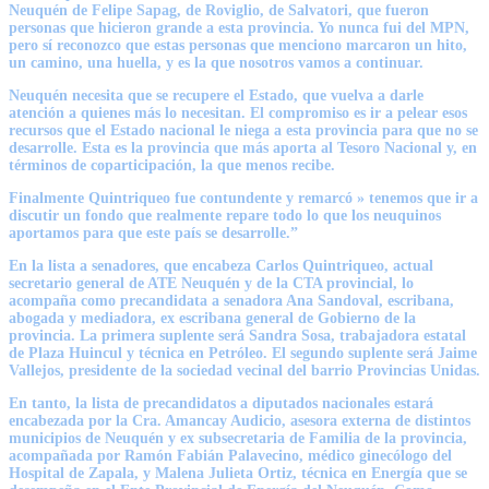
Neuquén de Felipe Sapag, de Roviglio, de Salvatori, que fueron
personas que hicieron grande a esta provincia. Yo nunca fui del MPN,
pero sí reconozco que estas personas que menciono marcaron un hito,
un camino, una huella, y es la que nosotros vamos a continuar.
Neuquén necesita que se recupere el Estado, que vuelva a darle
atención a quienes más lo necesitan. El compromiso es ir a pelear esos
recursos que el Estado nacional le niega a esta provincia para que no se
desarrolle. Esta es la provincia que más aporta al Tesoro Nacional y, en
términos de coparticipación, la que menos recibe.
Finalmente Quintriqueo fue contundente y remarcó » tenemos que ir a
discutir un fondo que realmente repare todo lo que los neuquinos
aportamos para que este país se desarrolle.”
En la lista a senadores, que encabeza Carlos Quintriqueo, actual
secretario general de ATE Neuquén y de la CTA provincial, lo
acompaña como precandidata a senadora Ana Sandoval, escribana,
abogada y mediadora, ex escribana general de Gobierno de la
provincia. La primera suplente será Sandra Sosa, trabajadora estatal
de Plaza Huincul y técnica en Petróleo. El segundo suplente será Jaime
Vallejos, presidente de la sociedad vecinal del barrio Provincias Unidas.
En tanto, la lista de precandidatos a diputados nacionales estará
encabezada por la Cra. Amancay Audicio, asesora externa de distintos
municipios de Neuquén y ex subsecretaria de Familia de la provincia,
acompañada por Ramón Fabián Palavecino, médico ginecólogo del
Hospital de Zapala, y Malena Julieta Ortiz, técnica en Energía que se