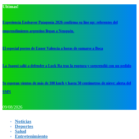
Ultimas!
Experiencia Endeavor Patagonia 2026 confirma su line up: referentes del
emprendimiento argentino llegan a Neuquén.
El especial posteo de Enner Valencia a horas de sumarse a Boca
La Joaqui salió a defender a Luck Ra tras la ruptura y sorprendió con un pedido
Se esperan vientos de más de 100 km/h y hasta 50 centímetros de nieve: alerta del
SMN
09/08/2026
Noticias
Deportes
Salud
Entretenimiento