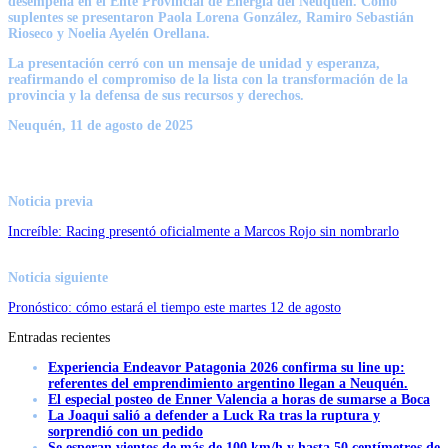
desempeña en el Ente Provincial de Energía del Neuquén. Como
suplentes se presentaron Paola Lorena González, Ramiro Sebastián
Rioseco y Noelia Ayelén Orellana.
La presentación cerró con un mensaje de unidad y esperanza,
reafirmando el compromiso de la lista con la transformación de la
provincia y la defensa de sus recursos y derechos.
Neuquén, 11 de agosto de 2025
Noticia previa
Increíble: Racing presentó oficialmente a Marcos Rojo sin nombrarlo
Noticia siguiente
Pronóstico: cómo estará el tiempo este martes 12 de agosto
Entradas recientes
Experiencia Endeavor Patagonia 2026 confirma su line up:
referentes del emprendimiento argentino llegan a Neuquén.
El especial posteo de Enner Valencia a horas de sumarse a Boca
La Joaqui salió a defender a Luck Ra tras la ruptura y
sorprendió con un pedido
Se esperan vientos de más de 100 km/h y hasta 50 centímetros de