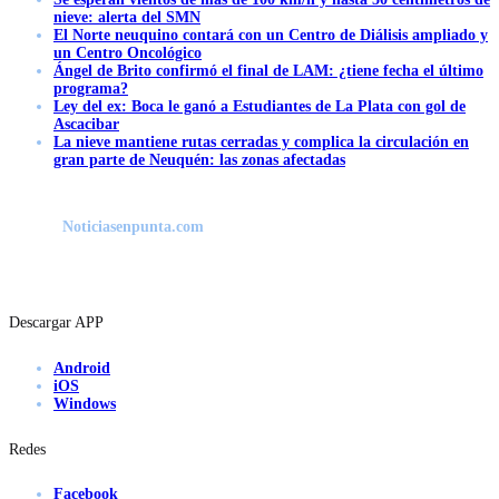
nieve: alerta del SMN
El Norte neuquino contará con un Centro de Diálisis ampliado y
un Centro Oncológico
Ángel de Brito confirmó el final de LAM: ¿tiene fecha el último
programa?
Ley del ex: Boca le ganó a Estudiantes de La Plata con gol de
Ascacibar
La nieve mantiene rutas cerradas y complica la circulación en
gran parte de Neuquén: las zonas afectadas
Noticiasenpunta.com
Descargar APP
Android
iOS
Windows
Redes
Facebook