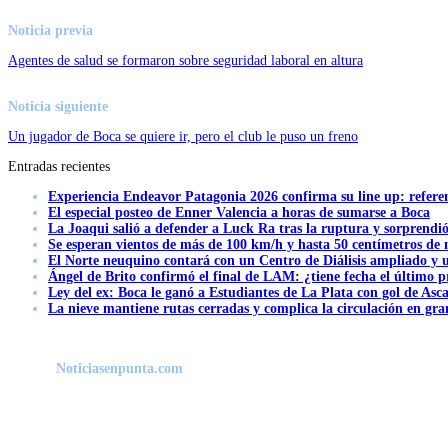
Noticia previa
Agentes de salud se formaron sobre seguridad laboral en altura
Noticia siguiente
⁠Un jugador de Boca se quiere ir, pero el club le puso un freno
Entradas recientes
Experiencia Endeavor Patagonia 2026 confirma su line up: refere
El especial posteo de Enner Valencia a horas de sumarse a Boca
La Joaqui salió a defender a Luck Ra tras la ruptura y sorprendi
Se esperan vientos de más de 100 km/h y hasta 50 centímetros de 
El Norte neuquino contará con un Centro de Diálisis ampliado y
Ángel de Brito confirmó el final de LAM: ¿tiene fecha el último
Ley del ex: Boca le ganó a Estudiantes de La Plata con gol de Asc
La nieve mantiene rutas cerradas y complica la circulación en gra
Noticiasenpunta.com