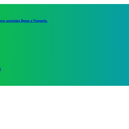
ento argentino llegan a Neuquén.
N