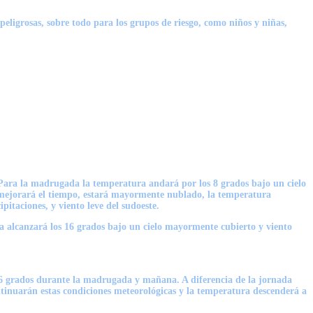
ligrosas, sobre todo para los grupos de riesgo, como niños y niñas,
. Para la madrugada la temperatura andará por los 8 grados bajo un cielo
esmejorará el tiempo, estará mayormente nublado, la temperatura
itaciones, y viento leve del sudoeste.
ra alcanzará los 16 grados bajo un cielo mayormente cubierto y viento
 6 grados durante la madrugada y mañana. A diferencia de la jornada
ntinuarán estas condiciones meteorológicas y la temperatura descenderá a