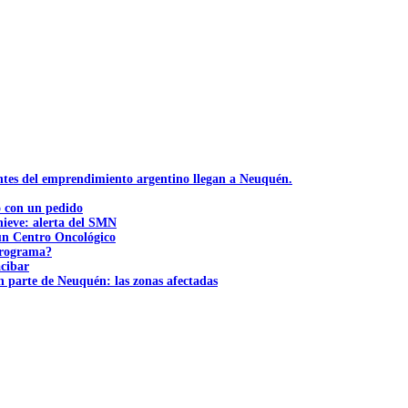
ntes del emprendimiento argentino llegan a Neuquén.
ó con un pedido
nieve: alerta del SMN
 un Centro Oncológico
 programa?
acibar
n parte de Neuquén: las zonas afectadas