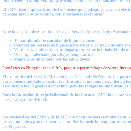
Pila, General Guido, Maipú, Ayacucho, Coronel Vidal y Balcarce. En est
El SMN detalló que se trata de fenómenos que podrían generar un efecto 
personas mayores de 65 años, con enfermedades crónicas“.
Ante la vigencia de estas dos alertas, el Servicio Meteorológico Nacional
Tomar abundante cantidad de líquido caliente
Reforzar las normas de higiene para evitar el contagio de enferm
Ventilar los ambientes de tu hogar para evitar la inhalación de 
Usar ropa adecuada para bajas temperaturas
Mantenerse informado por las autoridades
Pronóstico en Neuquén: cede el frío, pero se esperan ráfagas de viento fuertes
El
pronóstico
del Servicio Meteorológico Nacional (
SMN
) anticipa para 
parcialmente nublado y viento leve. Durante la mañana descenderá a los 
ascenderá a los 15 grados de máxima, pero las ráfagas no superarán los 5
Para la Autoridad Interjurisdiccional de las Cuencas (AIC) la de este v
leve y ráfagas de 30 km/h.
Los pronósticos del SMN y de la AIC anticipan jornadas templadas en la
previa, no habrá prácticamente viento. Por la tarde la temperatura asce
los 10 grados.