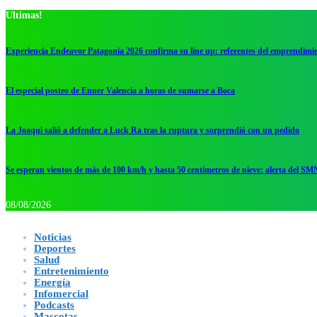
Ultimas!
Experiencia Endeavor Patagonia 2026 confirma su line up: referentes del emprendimi
El especial posteo de Enner Valencia a horas de sumarse a Boca
La Joaqui salió a defender a Luck Ra tras la ruptura y sorprendió con un pedido
Se esperan vientos de más de 100 km/h y hasta 50 centímetros de nieve: alerta del SM
08/08/2026
Noticias
Deportes
Salud
Entretenimiento
Energía
Infomercial
Podcasts
Mascotas