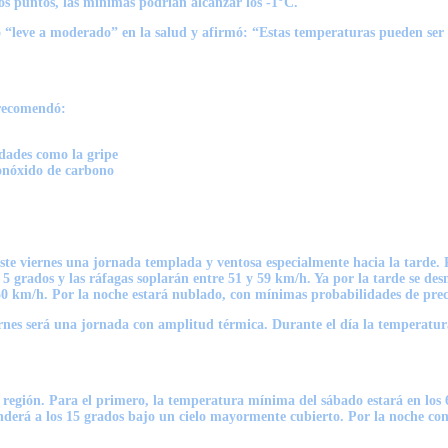
os puntos, las mínimas podrían alcanzar los -1°C.
“leve a moderado” en la salud y afirmó: “Estas temperaturas pueden ser pe
 recomendó:
edades como la gripe
monóxido de carbono
este viernes una jornada templada y ventosa especialmente hacia la tarde
5 grados y las ráfagas soplarán entre 51 y 59 km/h. Ya por la tarde se d
0 km/h. Por la noche estará nublado, con mínimas probabilidades de precip
iernes será una jornada con amplitud térmica. Durante el día la temperatu
 región. Para el primero, la temperatura mínima del sábado estará en los
nderá a los 15 grados bajo un cielo mayormente cubierto. Por la noche co