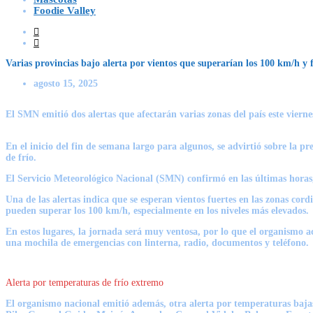
Foodie Valley
Varias provincias bajo alerta por vientos que superarían los 100 km/h y 
agosto 15, 2025
El SMN emitió dos alertas que afectarán varias zonas del país este vierne
En el inicio del fin de semana largo para algunos, se advirtió sobre la 
de frío.
El Servicio Meteorológico Nacional (SMN) confirmó en las últimas horas
Una de las alertas indica que se esperan vientos fuertes en
las
zonas cordi
pueden superar los
100 km/h,
especialmente en los niveles más elevados.
En estos lugares, la jornada será muy ventosa, por lo que el organismo a
una mochila de emergencias con linterna, radio, documentos y teléfono.
Alerta por temperaturas de frío extremo
El organismo nacional emitió además, otra
alerta por temperaturas baj