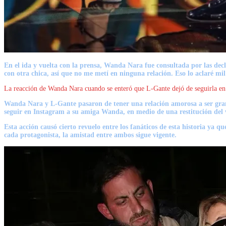
En el ida y vuelta con la prensa, Wanda Nara fue consultada por las dec
con otra chica, así que no me metí en ninguna relación. Eso lo aclaré mil
La reacción de Wanda Nara cuando se enteró que L-Gante dejó de seguirla en
Wanda Nara
y
L-Gante
pasaron de tener una relación amorosa a ser gran
seguir en Instagram a su amiga Wanda, en medio de una restitución del
Esta acción causó cierto revuelo entre los fanáticos de esta historia ya q
cada protagonista, la amistad entre ambos sigue vigente.