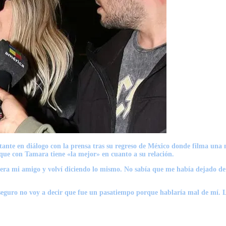
ntante en diálogo con la prensa tras su regreso de México donde filma una 
 que con Tamara tiene «la mejor» en cuanto a su relación.
 era mi amigo y volví diciendo lo mismo. No sabía que me había dejado de 
o seguro no voy a decir que fue un pasatiempo porque hablaría mal de mí. Lo