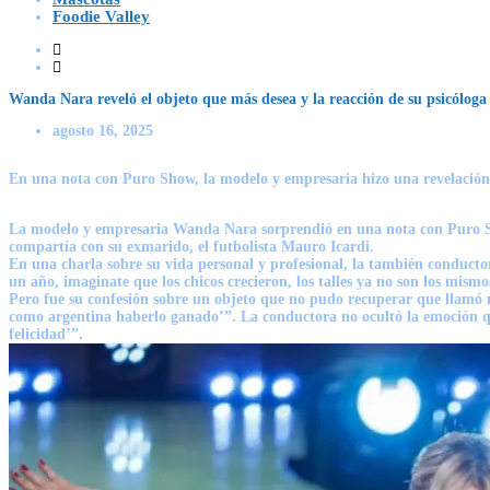
Foodie Valley
Wanda Nara reveló el objeto que más desea y la reacción de su psicóloga
agosto 16, 2025
En una nota con Puro Show, la modelo y empresaria hizo una revelación 
La modelo y empresaria Wanda Nara sorprendió en una nota con Puro Sho
compartía con su exmarido, el futbolista Mauro Icardi.
En una charla sobre su vida personal y profesional, la también conductora
un año, imaginate que los chicos crecieron, los talles ya no son los mismo
Pero fue su confesión sobre un objeto que no pudo recuperar que llamó m
como argentina haberlo ganado’”. La conductora no ocultó la emoción q
felicidad’”.