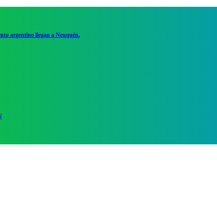
ento argentino llegan a Neuquén.
N