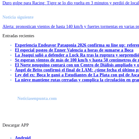
Duro golpe para Racing: Tigre se lo dio vuelta en 3 minutos y perdió de local
Noticia siguiente
Alerta: pronostican vientos de hasta 140 km/h y fuertes tormentas en varias p
Entradas recientes
Experiencia Endeavor Patagonia 2026 confirma su line up: refere
El especial posteo de Enner Valencia a horas de sumarse a Boca
La Joaqui salió a defender a Luck Ra tras la ruptura y sorprendi
Se esperan vientos de más de 100 km/h y hasta 50 centímetros de 
El Norte neuquino contará con un Centro de Diálisis ampliado y
Ángel de Brito confirmó el final de LAM: ¿tiene fecha el último
Ley del ex: Boca le ganó a Estudiantes de La Plata con gol de Asc
La nieve mantiene rutas cerradas y complica la circulación en gra
Noticiasenpunta.com
Descargar APP
Android