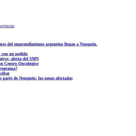
rovincias
ntes del emprendimiento argentino llegan a Neuquén.
ó con un pedido
nieve: alerta del SMN
 un Centro Oncológico
 programa?
acibar
n parte de Neuquén: las zonas afectadas