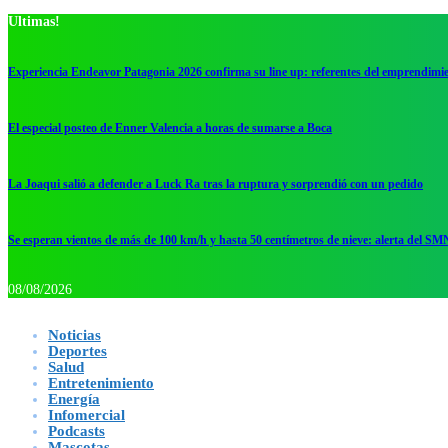
Ultimas!
Experiencia Endeavor Patagonia 2026 confirma su line up: referentes del emprendimi
El especial posteo de Enner Valencia a horas de sumarse a Boca
La Joaqui salió a defender a Luck Ra tras la ruptura y sorprendió con un pedido
Se esperan vientos de más de 100 km/h y hasta 50 centímetros de nieve: alerta del SM
08/08/2026
Noticias
Deportes
Salud
Entretenimiento
Energía
Infomercial
Podcasts
Mascotas