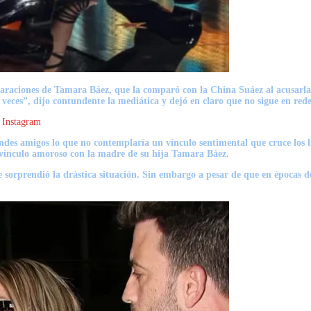
laraciones de Tamara Báez, que la comparó con la China Suáez al acusarla d
 veces”, dijo contundente la mediática y dejó en claro que no sigue en rede
 Instagram
des amigos lo que no contemplaría un vínculo sentimental que cruce los lí
 vínculo amoroso con la madre de su hija Tamara Báez.
ue sorprendió la drástica situación. Sin embargo a pesar de que en épocas d