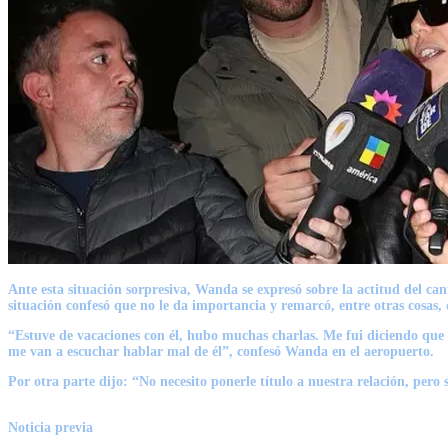
Ante esta situación sorpresiva, Wanda se expresó sobre la actitud del ca
situación confesó que no le da importancia y remarcó, entre otras cosas,
“Estuve de vacaciones con él, hubo muchas charlas. Me fui diciendo que
me van a escuchar hablar mal de él”, confesó Wanda en el aeropuerto.
Por otra parte dijo: “No necesito ponerle título a nuestra relación, per
Noticia previa