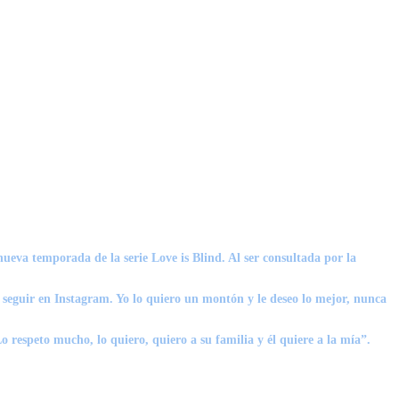
nueva temporada de la serie Love is Blind. Al ser consultada por la
seguir en Instagram. Yo lo quiero un montón y le deseo lo mejor, nunca
 respeto mucho, lo quiero, quiero a su familia y él quiere a la mía”.