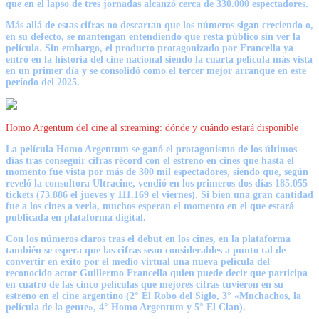
que en el lapso de tres jornadas alcanzó cerca de
330.000 espectadores.
Más allá de estas cifras no descartan que los números sigan creciendo o,
en su defecto, se mantengan entendiendo que resta público sin ver la
película. Sin embargo, el producto protagonizado por Francella ya
entró en la historia del cine nacional siendo la cuarta película más vista
en un primer día y se consolidó como el tercer mejor arranque en este
período del 2025.
Homo Argentum del cine al streaming: dónde y cuándo estará disponible
La película Homo Argentum se ganó el protagonismo de los últimos
días tras conseguir cifras récord con el estreno en cines que hasta el
momento fue vista por más de 300 mil espectadores, siendo que, según
reveló la consultora Ultracine, vendió en los primeros dos días
185.055
tickets
(73.886 el jueves y 111.169 el viernes). Si bien una gran cantidad
fue a los cines a verla, muchos esperan el momento en el que estará
publicada en plataforma digital.
Con los números claros tras el debut en los cines, en la plataforma
también se espera que las cifras sean considerables a punto tal de
convertir en éxito por el medio virtual una nueva película del
reconocido actor Guillermo Francella quien puede decir que participa
en
cuatro de las cinco
películas que mejores cifras tuvieron en su
estreno en el cine argentino (2° El Robo del Siglo, 3° «Muchachos, la
película de la gente», 4° Homo Argentum y 5° El Clan).