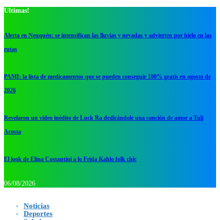
Ultimas!
Alerta en Neuquén: se intensifican las lluvias y nevadas y advierten por hielo en las
rutas
PAMI: la lista de medicamentos que se pueden conseguir 100% gratis en agosto de
2026
Revelaron un video inédito de Luck Ra dedicándole una canción de amor a Tuli
Acosta
El look de Elina Costantini a lo Frida Kahlo folk chic
06/08/2026
Noticias
Deportes