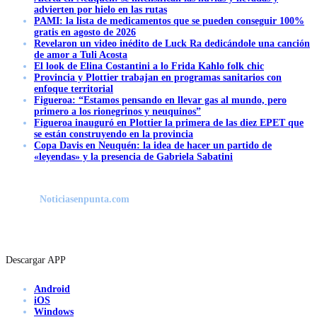
advierten por hielo en las rutas
PAMI: la lista de medicamentos que se pueden conseguir 100%
gratis en agosto de 2026
Revelaron un video inédito de Luck Ra dedicándole una canción
de amor a Tuli Acosta
El look de Elina Costantini a lo Frida Kahlo folk chic
Provincia y Plottier trabajan en programas sanitarios con
enfoque territorial
Figueroa: “Estamos pensando en llevar gas al mundo, pero
primero a los rionegrinos y neuquinos”
Figueroa inauguró en Plottier la primera de las diez EPET que
se están construyendo en la provincia
Copa Davis en Neuquén: la idea de hacer un partido de
«leyendas» y la presencia de Gabriela Sabatini
Noticiasenpunta.com
Descargar APP
Android
iOS
Windows