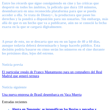
Entre los récords que sigue consiguiendo en cine y las críticas que
despertó en todos los ámbitos, la película que dura 110 minutos,
desembarcará en una reconocida plataforma para que se pueda
acceder a ella. Se trata de
Disney+
, la productora que posee los
derechos y la pondrá a disposición para sus usuarios. Sin embargo, más
allá de que es un hecho que va a publicarse, aún
no se conoció la fecha
exacta
en la que se cargará digitalmente.
A pesar de esto, no se descarta que sea en un lapso de
40 a 60 días
,
aunque todavía deberá determinarlo y luego hacerlo público. Esta
decisión podría basarse en cómo serán los números en el cine durante
los próximos días, lejos del estreno.
Noticia previa
El particular regalo de Franco Mastantuono para un compañero del Real
Madrid que generó ternura
Noticia siguiente
Una nueva empresa de Brasil desembarca en Vaca Muerta
Entradas recientes
Alerta en Neuquén: se intensifican las lluvias y nevadas y