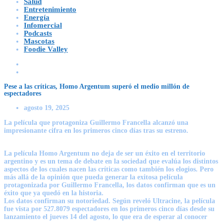
Salud
Entretenimiento
Energía
Infomercial
Podcasts
Mascotas
Foodie Valley
Pese a las críticas, Homo Argentum superó el medio millón de
espectadores
agosto 19, 2025
La película que protagoniza Guillermo Francella alcanzó una
impresionante cifra en los primeros cinco días tras su estreno.
La película Homo Argentum no deja de ser un éxito en el territorio
argentino y es un tema de debate en la sociedad que evalúa los distintos
aspectos de los cuales nacen las críticas como también los elogios. Pero
más allá de la opinión que pueda generar la exitosa película
protagonizada por Guillermo Francella, los datos confirman que es un
éxito que ya quedó en la historia.
Los datos confirman su notoriedad. Según reveló
Ultracine
, la película
fue vista por
527.8079
espectadores en los
primeros cinco días
desde su
lanzamiento el jueves 14 del agosto, lo que era de esperar al conocer