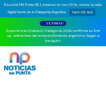
Escuchá FM Punta 88.1 estamos en vivo 24 hs, somos la radio
digital fuerte de la Patagonia Argentina
hace clic acá
ULTIMAS!
Experiencia Endeavor Patagonia 2026 confirma su line
up: referentes del emprendimiento argentino llegan a
Neuquén.