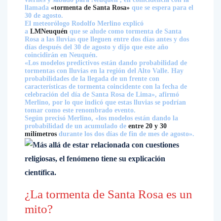
llamada
«tormenta de Santa Rosa»
que se espera para el
30 de agosto.
El meteorólogo Rodolfo Merlino explicó
a
LMNeuquén
que se alude como tormenta de Santa
Rosa a las lluvias que lleguen entre dos días antes y dos
días después del 30 de agosto y dijo que este año
coincidirán en Neuquén.
«Los modelos predictivos están dando probabilidad de
tormentas con lluvias en la región del Alto Valle. Hay
probabilidades de la llegada de un frente con
características de tormenta coincidente con la fecha de
celebración del día de Santa Rosa de Lima», afirmó
Merlino, por lo que indicó que estas lluvias se podrían
tomar como este renombrado evento.
Según precisó Merlino, «los modelos están dando la
probabilidad de un acumulado de
entre 20 y 30
milímetros
durante los dos días de fin de mes de agosto».
¿La tormenta de Santa Rosa es un
mito?