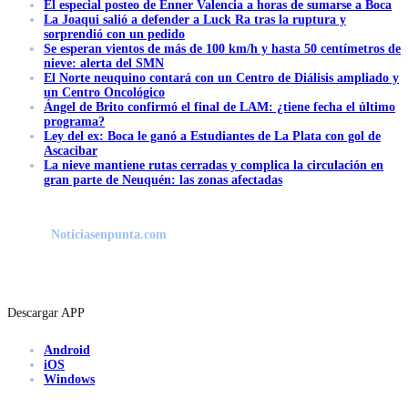
El especial posteo de Enner Valencia a horas de sumarse a Boca
La Joaqui salió a defender a Luck Ra tras la ruptura y
sorprendió con un pedido
Se esperan vientos de más de 100 km/h y hasta 50 centímetros de
nieve: alerta del SMN
El Norte neuquino contará con un Centro de Diálisis ampliado y
un Centro Oncológico
Ángel de Brito confirmó el final de LAM: ¿tiene fecha el último
programa?
Ley del ex: Boca le ganó a Estudiantes de La Plata con gol de
Ascacibar
La nieve mantiene rutas cerradas y complica la circulación en
gran parte de Neuquén: las zonas afectadas
Noticiasenpunta.com
Descargar APP
Android
iOS
Windows