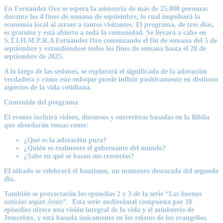
En Fernández Oro se espera la asistencia de más de 25.000 personas
durante los 4 fines de semana de septiembre, lo cual impulsará la
economía local al atraer a tantos visitantes. El programa, de tres días,
es gratuito y está abierto a toda la comunidad. Se llevará a cabo en
S.T.I.H.M.P.R.A
Fernández Oro comenzando el fin de semana del
5 de
septiembre y extendiéndose todos los fines de semana hasta el 28 de
septiembre de 2025.
A lo largo de las sesiones, se explorará el significado de la adoración
verdadera y cómo este enfoque puede influir positivamente en distintos
aspectos de la vida cotidiana.
Contenido del programa
El evento incluirá videos, discursos y entrevistas basadas en la Biblia
que abordarán temas como:
¿Qué es la adoración pura?
¿Quién es realmente el gobernante del mundo?
¿Sabe en qué se basan sus creencias?
El sábado se celebrará el bautismo, un momento destacado del segundo
día.
También se proyectarán los episodios 2 y 3 de la serie
“Las buenas
noticias según Jesús”.
Esta serie audiovisual compuesta por 18
episodios ofrece una visión integral de la vida y el ministerio de
Jesucristo, y está basada únicamente en los relatos de los evangelios.