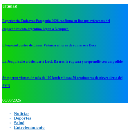
Ultimas!
Experiencia Endeavor Patagonia 2026 confirma su line up: referentes del
emprendimiento argentino llegan a Neuquén.
El especial posteo de Enner Valencia a horas de sumarse a Boca
La Joaqui salió a defender a Luck Ra tras la ruptura y sorprendió con un pedido
Se esperan vientos de más de 100 km/h y hasta 50 centímetros de nieve: alerta del
SMN
08/08/2026
Noticias
Deportes
Salud
Entretenimiento