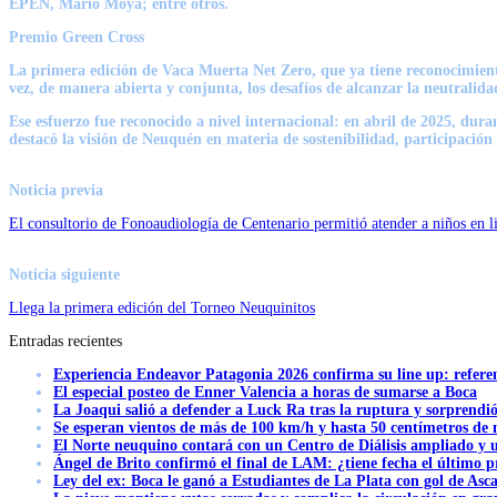
EPEN,
Mario Moya
; entre otros.
Premio Green Cross
La primera edición de Vaca Muerta Net Zero, que ya tiene reconocimiento
vez, de manera abierta y conjunta, los desafíos de alcanzar la neutralid
Ese esfuerzo fue reconocido a nivel internacional: en abril de 2025, du
destacó la visión de Neuquén en materia de sostenibilidad, participación
Noticia previa
El consultorio de Fonoaudiología de Centenario permitió atender a niños en li
Noticia siguiente
Llega la primera edición del Torneo Neuquinitos
Entradas recientes
Experiencia Endeavor Patagonia 2026 confirma su line up: refere
El especial posteo de Enner Valencia a horas de sumarse a Boca
La Joaqui salió a defender a Luck Ra tras la ruptura y sorprendi
Se esperan vientos de más de 100 km/h y hasta 50 centímetros de 
El Norte neuquino contará con un Centro de Diálisis ampliado y
Ángel de Brito confirmó el final de LAM: ¿tiene fecha el último
Ley del ex: Boca le ganó a Estudiantes de La Plata con gol de Asc