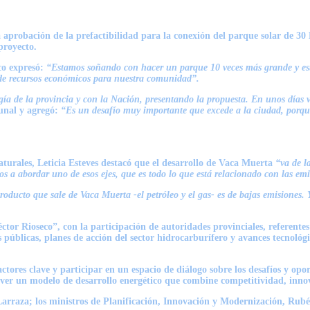
la aprobación de la prefactibilidad para la conexión del parque solar de 
proyecto.
co
expresó:
“Estamos soñando con hacer un parque 10 veces más grande y esto
de recursos económicos para nuestra comunidad”.
a de la provincia y con la Nación, presentando la propuesta. En unos días vam
munal y agregó:
“Es un desafío muy importante que excede a la ciudad, porque
aturales,
Leticia Esteves
destacó que el desarrollo de Vaca Muerta
“va de l
os a abordar uno de esos ejes, que es todo lo que está relacionado con las em
ucto que sale de Vaca Muerta -el petróleo y el gas- es de bajas emisiones.
ctor Rioseco”, con la participación de autoridades provinciales, referentes 
s públicas, planes de acción del sector hidrocarburífero y avances tecnoló
tores clave y participar en un espacio de diálogo sobre los desafíos y op
mover un modelo de desarrollo energético que combine competitividad, inno
Larraza
; los ministros de Planificación, Innovación y Modernización,
Rubé