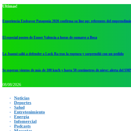
Ultimas!
Experiencia Endeavor Patagonia 2026 confirma su line up: referentes del emprendimi
El especial posteo de Enner Valencia a horas de sumarse a Boca
La Joaqui salió a defender a Luck Ra tras la ruptura y sorprendió con un pedido
Se esperan vientos de más de 100 km/h y hasta 50 centímetros de nieve: alerta del SM
08/08/2026
Noticias
Deportes
Salud
Entretenimiento
Energía
Infomercial
Podcasts
Mascotas