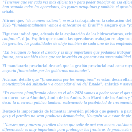
“Tenemos que ser cada vez más eficientes y para poder trabajar en esa efic
han sentado todas las operadoras, las pymes neuquinas y también el gremi
señaló.
Afirmó que,
“de manera exitosa”
, se está trabajando en la colocación d
2026
“fundamentalmente vamos a enfocarnos en Brasil”
y aseguró que
“ya
Figueroa indicó que, además de la explotación de los hidrocarburos, exi
conjunto”
, dijo. Explicó que cuando las operadoras trabajan en algunos 
los gerentes, las posibilidades de alojo también de cada uno de los empleado
“En Neuquén lo hace el Estado y es muy importante que podamos trabajar 
futuro, pero también tiene que ser invertida en generar esta sustentabilidad 
El mandatario provincial destacó que la gestión provincial está constru
mayoría financiados por los gobiernos nacionales”.
Además, detalló que
“financiados por los neuquinos”
se están desarrollan
monetización del subsuelo y a acomodar el rol del Estado”
, enfatizó y asev
“Ya estamos planificando cómo en el año 2028 vamos a poder sacar el gas d
un ducto hasta Aluminé, Junín de los Andes, San Martín de los Andes y 
decir, la inversión pública también sosteniendo la posibilidad de crecimient
Destacó la importancia de fomentar inversión pública que genere, a part
gas y el petróleo no sean productos demandados, Neuquén va a estar de pie 
“Nuestro gas y nuestro petróleo tienen que salir de acá con menos emisione
diferenciada es muy importante para prolongar las fronteras de producción