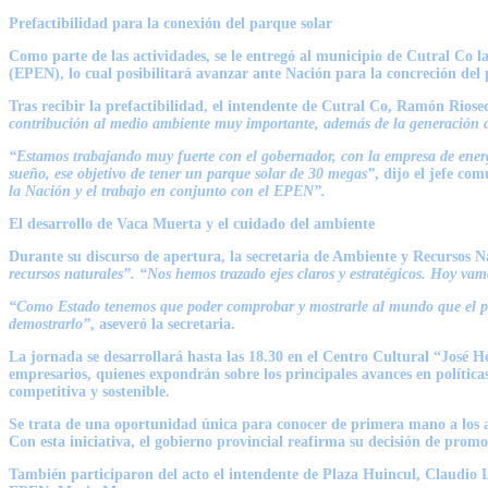
Prefactibilidad para la conexión del parque solar
Como parte de las actividades, se le entregó al municipio de Cutral Co 
(EPEN), lo cual posibilitará avanzar ante Nación para la concreción del 
Tras recibir la prefactibilidad, el intendente de Cutral Co,
Ramón Riose
contribución al medio ambiente muy importante, además de la generación 
“Estamos trabajando muy fuerte con el gobernador, con la empresa de energí
sueño, ese objetivo de tener un parque solar de 30 megas”
, dijo el jefe co
la Nación y el trabajo en conjunto con el EPEN”.
El desarrollo de Vaca Muerta y el cuidado del ambiente
Durante su discurso de apertura, la secretaria de Ambiente y Recursos N
recursos naturales”. “Nos hemos trazado ejes claros y estratégicos. Hoy vam
“Como Estado tenemos que poder comprobar y mostrarle al mundo que el prod
demostrarlo”
, aseveró la secretaria.
La jornada se desarrollará hasta las 18.30 en el Centro Cultural “José Hé
empresarios, quienes expondrán sobre los principales avances en política
competitiva y sostenible.
Se trata de una oportunidad única para conocer de primera mano a los ac
Con esta iniciativa, el gobierno provincial reafirma su decisión de pro
También participaron del acto el intendente de Plaza Huincul,
Claudio 