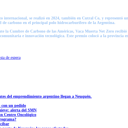
 internacional, se realizó en 2024, también en Cutral Co, y representó un 
ad de carbono en el principal polo hidrocarburífero de la Argentina.
rante la Cumbre de Carbono de las Américas, Vaca Muerta Net Zero recibió 
 comunitaria e innovación tecnológica. Este premio colocó a la provincia e
sta de espera
ntes del emprendimiento argentino llegan a Neuquén.
ó con un pedido
nieve: alerta del SMN
 un Centro Oncológico
 programa?
acibar