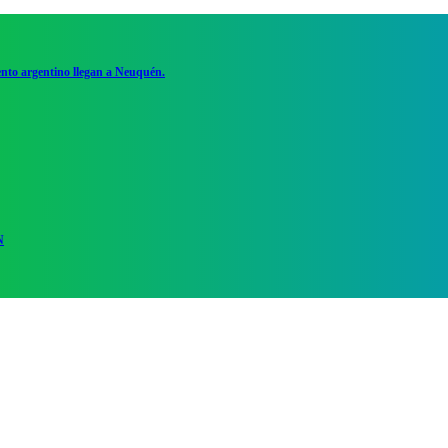
ento argentino llegan a Neuquén.
N