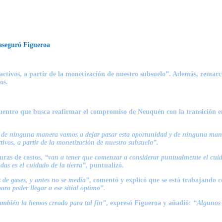
 aseguró Figueroa
 activos, a partir de la monetización de nuestro subsuelo”. Además, remar
os.
cuentro que busca reafirmar el compromiso de Neuquén con la transición e
 de ninguna manera vamos a dejar pasar esta oportunidad y de ninguna mane
tivos, a partir de la monetización de nuestro subsuelo”.
uras de costos,
“van a tener que comenzar a considerar puntualmente el cuid
das es el cuidado de la tierra”
, puntualizó.
 de gases, y antes no se medía”
, comentó y explicó que se está trabajando c
ra poder llegar a ese sitial óptimo”.
ambién la hemos creado para tal fin”
, expresó Figueroa y añadió:
“Algunos 