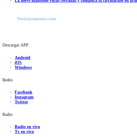
La nieve mantiene rutas cerradas y complica la circulación en gra
Noticiasenpunta.com
Descargar APP
Android
iOS
Windows
Redes
Facebook
Instagram
Twitter
Radio
Radio en vivo
Tv en vivo