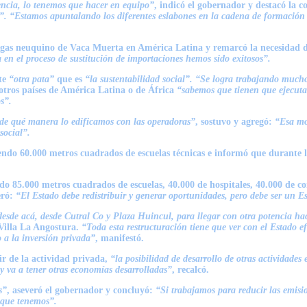
iencia, lo tenemos que hacer en equipo”
, indicó el gobernador y destacó la
o”. “Estamos apuntalando los diferentes eslabones en la cadena de formación
el gas neuquino de Vaca Muerta en América Latina y remarcó la necesidad 
 en el proceso de sustitución de importaciones hemos sido exitosos”.
ste
“otra pata”
que es
“la sustentabilidad social”. “Se logra trabajando mucho 
otros países de América Latina o de África
“sabemos que tienen que ejecutar 
s”.
de qué manera lo edificamos con las operadoras”
, sostuvo y agregó:
“Esa mon
social”.
yendo 60.000 metros cuadrados de escuelas técnicas e informó que durante 
do 85.000 metros cuadrados de escuelas, 40.000 de hospitales, 40.000 de co
eró:
“El Estado debe redistribuir y generar oportunidades, pero debe ser un E
esde acá, desde Cutral Co y Plaza Huincul, para llegar con otra potencia ha
Villa La Angostura.
“Toda esta restructuración tiene que ver con el Estado e
o a la inversión privada”
, manifestó.
ir de la actividad privada,
“la posibilidad de desarrollo de otras actividades
y va a tener otras economías desarrolladas”
, recalcó.
s”
, aseveró el gobernador y concluyó:
“Si trabajamos para reducir las emisi
 que tenemos”.