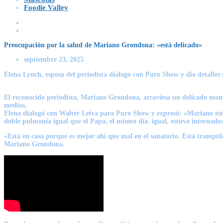
Foodie Valley
Preocupación por la salud de Mariano Grondona: «está delicado»
septiembre 23, 2025
Elena Lynch, esposa del periodista dialogó con Puro Show y dio detalles 
El reconocido periodista, Mariano Grondona, atraviesa un delicado momen
medios.
Elena dialogó con Walter Leiva para Puro Show y expresó: «Mariano está
doble pulmonía igual que el Papa, el mismo día. igual, estuvo internado»
«Está en casa porque es mejor ahí que mal en el sanatorio. Está tranquil
Mariano Grondona.