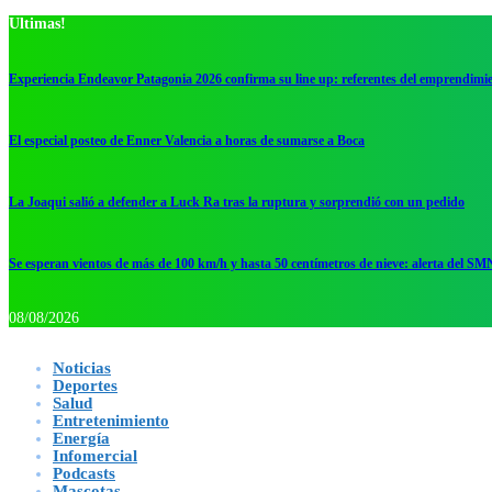
Ultimas!
Experiencia Endeavor Patagonia 2026 confirma su line up: referentes del emprendimi
El especial posteo de Enner Valencia a horas de sumarse a Boca
La Joaqui salió a defender a Luck Ra tras la ruptura y sorprendió con un pedido
Se esperan vientos de más de 100 km/h y hasta 50 centímetros de nieve: alerta del SM
08/08/2026
Noticias
Deportes
Salud
Entretenimiento
Energía
Infomercial
Podcasts
Mascotas