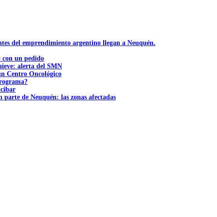
ntes del emprendimiento argentino llegan a Neuquén.
ó con un pedido
nieve: alerta del SMN
 un Centro Oncológico
 programa?
acibar
n parte de Neuquén: las zonas afectadas