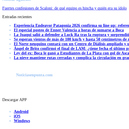
Fuertes confesiones de Scaloni: de qué equipo es hincha y quién era su ídolo
Entradas recientes
Experiencia Endeavor Patagonia 2026 confirma su line up: refere
El especial posteo de Enner Valencia a horas de sumarse a Boca
La Joaqui salió a defender a Luck Ra tras la ruptura y sorprendi
Se esperan vientos de más de 100 km/h y hasta 50 centímetros de 
El Norte neuquino contará con un Centro de Diálisis ampliado y
Ángel de Brito confirmó el final de LAM: ¿tiene fecha el último
Ley del ex: Boca le ganó a Estudiantes de La Plata con gol de Asc
La nieve mantiene rutas cerradas y complica la circulación en gra
Noticiasenpunta.com
Descargar APP
Android
iOS
Windows