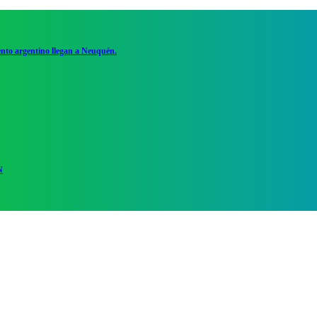
ento argentino llegan a Neuquén.
N