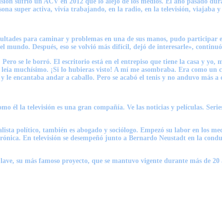
isión sufrió un ACV en 2012 que lo alejó de los medios. El año pasado dur
a super activa, vivía trabajando, en la radio, en la televisión, viajaba 
cultades para caminar y problemas en una de sus manos, pudo participar e
el mundo. Después, eso se volvió más difícil, dejó de interesarle», continu
 Pero se le borró. El escritorio está en el entrepiso que tiene la casa y yo
s leía muchísimo. ¡Si lo hubieras visto! A mí me asombraba. Era como un c
 le encantaba andar a caballo. Pero se acabó el tenis y no anduvo más a ca
omo él la televisión es una gran compañía. Ve las noticias y películas. S
ta político, también es abogado y sociólogo. Empezó su labor en los medi
 Crónica. En televisión se desempeñó junto a Bernardo Neustadt en la cond
ave, su más famoso proyecto, que se mantuvo vigente durante más de 20 