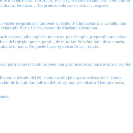
ante una entrevista con Hola!, Elena Lynch reveló cómo era la vida de su
y daba conferencias… De pronto, todo eso se detuvo», expresó.
n varios programas y también en radio. Podía pasear por la calle, una
ó relatando
Elena Lynch
, esposa de
Mariano Grondona
.
, muchas veces, solía espiarlo mientras, por ejemplo, preparaba una clase
hico del colegio que no paraba de estudiar. Se sabía todo de memoria.
ballo ni nada. No puede hacer ejercicio físico», relató.
eries no porque ese formato supone una gran memoria: para avanzar con los
os en la década del 60, cuándo trabajaba para revistas de la época.
ucción de la opinión política del programa periodístico Tiempo nuevo,
años.