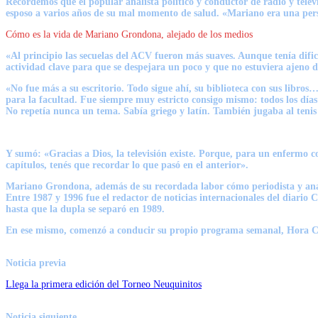
Recordemos que el popular analista político y conductor de radio y telev
esposo a varios años de su mal momento de salud. «Mariano era una person
Cómo es la vida de Mariano Grondona, alejado de los medios
«Al principio las secuelas del ACV fueron más suaves. Aunque tenía difi
actividad clave para que se despejara un poco y que no estuviera ajeno d
«No fue más a su escritorio. Todo sigue ahí, su biblioteca con sus libros…
para la facultad. Fue siempre muy estricto consigo mismo: todos los día
No repetía nunca un tema. Sabía griego y latín. También jugaba al tenis y
Y sumó: «Gracias a Dios, la televisión existe. Porque, para un enfermo c
capítulos, tenés que recordar lo que pasó en el anterior».
Mariano Grondona, además de su recordada labor cómo periodista y analis
Entre 1987 y 1996 fue el redactor de noticias internacionales del diario
hasta que la dupla se separó en 1989.
En ese mismo, comenzó a conducir su propio programa semanal, Hora Cl
Noticia previa
Llega la primera edición del Torneo Neuquinitos
Noticia siguiente