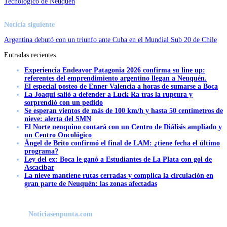
Tecnológico de Neuquén
Noticia siguiente
Argentina debutó con un triunfo ante Cuba en el Mundial Sub 20 de Chile
Entradas recientes
Experiencia Endeavor Patagonia 2026 confirma su line up:
referentes del emprendimiento argentino llegan a Neuquén.
El especial posteo de Enner Valencia a horas de sumarse a Boca
La Joaqui salió a defender a Luck Ra tras la ruptura y
sorprendió con un pedido
Se esperan vientos de más de 100 km/h y hasta 50 centímetros de
nieve: alerta del SMN
El Norte neuquino contará con un Centro de Diálisis ampliado y
un Centro Oncológico
Ángel de Brito confirmó el final de LAM: ¿tiene fecha el último
programa?
Ley del ex: Boca le ganó a Estudiantes de La Plata con gol de
Ascacibar
La nieve mantiene rutas cerradas y complica la circulación en
gran parte de Neuquén: las zonas afectadas
Noticiasenpunta.com