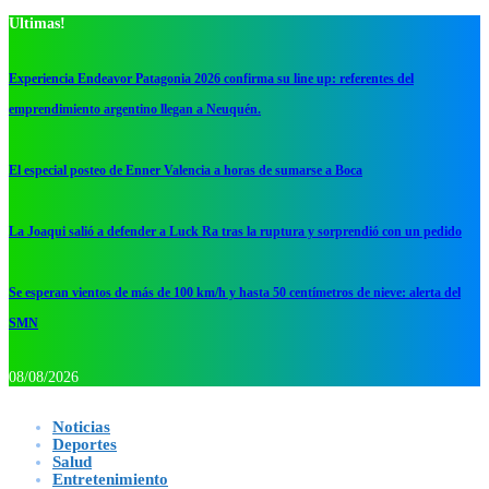
Ultimas!
Experiencia Endeavor Patagonia 2026 confirma su line up: referentes del
emprendimiento argentino llegan a Neuquén.
El especial posteo de Enner Valencia a horas de sumarse a Boca
La Joaqui salió a defender a Luck Ra tras la ruptura y sorprendió con un pedido
Se esperan vientos de más de 100 km/h y hasta 50 centímetros de nieve: alerta del
SMN
08/08/2026
Noticias
Deportes
Salud
Entretenimiento