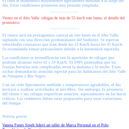
El cielo se mantendrá mayormente ligeramente nublado a lo largo del
día. Estas condiciones prometen una jornada templada.
Viento en el Alto Valle: ráfagas de más de 55 km/h este lunes, el detalle del
pronóstico
El viento será un protagonista central en este lunes en el Alto Valle,
soplando con una dirección predominante del Sudoeste. Se esperan
velocidades constantes que irán desde los 23 Km/h hasta los 41 Km/h.
Se recomienda tomar precauciones debido a la intensidad esperada.
Las condiciones se in
tensificarán con la aparición de ráfagas que
podrían alcanzar entre 42 y 59 Km/h. El SMN puntualiza que las
franjas horarias más complicadas serán la mañana y la noche
. Estas
rachas demandarán atención especial para los habitantes del Alto Valle
de Neuquén y Río Negro.
Con un cielo ligeramente nublado y temperaturas agradables, el día
invitará a realizar actividades al aire libre. Sin embargo, la presencia
del viento y sus ráfagas requerirán atención, especialmente en las horas
críticas. Los residentes deben estar preparados para estas variaciones
del tiempo.
Noticia previa
Vanesa Funes Singh lideró un taller de Marca Personal en el Polo