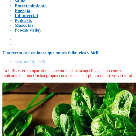
Salud
Entretenimiento
Energía
Infomercial
Podcasts
Mascotas
Foodie Valley
Una receta con espinaca que nunca falla: rica y fácil
octubre 14, 2025
La influencer compartió una opción ideal para aquellos que no comen
espinaca. Paulina Cocina propuso una receta de espinaca que se volvió viral.