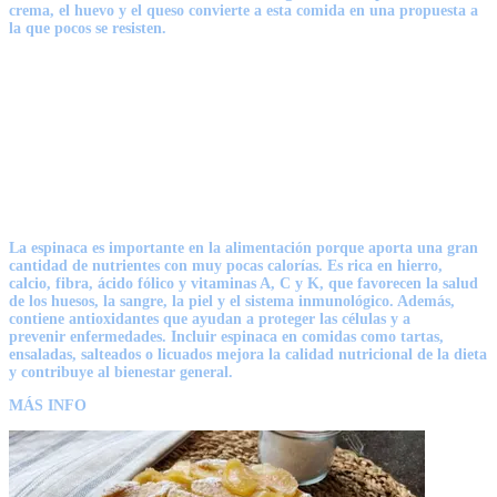
crema,
el huevo y el queso
convierte a esta comida en una propuesta a
la que pocos se resisten.
La
espinaca
es importante en la
alimentación
porque aporta una gran
cantidad de nutrientes con muy
pocas calorías.
Es rica en
hierro,
calcio, fibra, ácido fólico y vitaminas A, C y K
, que favorecen la salud
de los
huesos, la sangre, la piel y el sistema inmunológico
. Además,
contiene antioxidantes que ayudan a proteger las células y a
prevenir
enfermedades
. Incluir
espinaca
en comidas como tartas,
ensaladas, salteados o
licuados
mejora la calidad nutricional de la dieta
y contribuye al bienestar general.
MÁS INFO