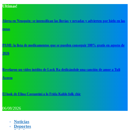
Ultimas!
Alerta en Neuquén: se intensifican las lluvias y nevadas y advierten por hielo en las
rutas
PAMI: la lista de medicamentos que se pueden conseguir 100% gratis en agosto de
2026
Revelaron un video inédito de Luck Ra dedicándole una canción de amor a Tuli
Acosta
El look de Elina Costantini a lo Frida Kahlo folk chic
06/08/2026
Noticias
Deportes