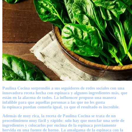
Paulina Cocina
sorprendió a sus
seguidores
de redes sociales con una
innovadora
receta
hecha con espinaca y algunos
ingredientes
más, que
están en la alacena de todos. La
influencer
propuso una manera
infalible para que aquellas personas a las que no les gusta
la
espinaca
puedan comerla igual, ya que el resultado es increíble.
Además de muy rica, la
receta de Paulina Cocina
se trata de un
procedimiento muy
fácil y rápido
: solo hay que mezclar una serie de
ingredientes y colocarlos por encima de la
espinaca
previamente
hervida en una fuente de
horno
. La
amalgama
de la
espinaca
con la