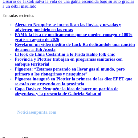
Usuario de Tiktok salva la vida de una gatita escondida bajo su auto gracias
a un débil maullido
Entradas recientes
Alerta en Neuquén: se intensifican las lluvias y nevadas y
advierten por hielo en las rutas
PAMI: la lista de medicamentos que se pueden conseguir 100%
gratis en agosto de 2026
Revelaron un video inédito de Luck Ra dedicándole una canción
de amor a Tuli Acosta
El look de Elina Costantini a lo Frida Kahlo folk chic
Provincia y Plottier trabajan en programas sanitarios con
enfoque territorial
Figueroa: “Estamos pensando en llevar gas al mundo, pero
primero a los rionegrinos y neuquinos”
Figueroa inauguró en Plottier la primera de las diez EPET que
se están construyendo en la provincia
Copa Davis en Neuquén: la idea de hacer un partido de
«leyendas» y la presencia de Gabriela Sabatini
Noticiasenpunta.com