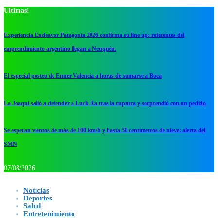
Ultimas!
Experiencia Endeavor Patagonia 2026 confirma su line up: referentes del
emprendimiento argentino llegan a Neuquén.
El especial posteo de Enner Valencia a horas de sumarse a Boca
La Joaqui salió a defender a Luck Ra tras la ruptura y sorprendió con un pedido
Se esperan vientos de más de 100 km/h y hasta 50 centímetros de nieve: alerta del
SMN
07/08/2026
Noticias
Deportes
Salud
Entretenimiento