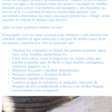
oscuro con agua y un sustrato como una paleta o un papel de semillas
diseñado para atraer a las hembras del mosquito y que depositen sus
huevos en él. La cantidad de huevos recolectados permite a las
autoridades determinar las zonas con mayor infestación y dirigir así las
acciones de control de manera más efectiva.
¿Qué acciones podemos realizar en casa?
El mosquito crece en zonas cercanas a las viviendas y solo necesita una
cantidad mínima de agua estancada y un poco de sombra para dejar
sus huevos y reproducirse. Por lo tanto hay que:
Eliminar los recipientes en desuso que puedan acumular agua,
como latas, botellas, neumáticos, etc.
Poner boca abajo, tapar o resguardar los objetos útiles que
pueden acumular agua de lluvia o riego (baldes, palanganas,
tambores, juguetes, etc.).
Mantener los patios y jardines desmalezados.
Destapar canaletas y desagües de lluvia.
Mantener tapados los tanques.
Cambiar el agua de bebederos de animales, colectores de
desagües de aire acondicionado o lluvia, y no olvidar limpiar
correctamente estos recipientes.