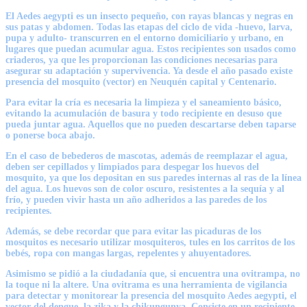
El Aedes aegypti es un insecto pequeño, con rayas blancas y negras en
sus patas y abdomen. Todas las etapas del ciclo de vida -huevo, larva,
pupa y adulto- transcurren en el entorno domiciliario y urbano, en
lugares que puedan acumular agua. Estos recipientes son usados como
criaderos, ya que les proporcionan las condiciones necesarias para
asegurar su adaptación y supervivencia. Ya desde el año pasado existe
presencia del mosquito (vector) en Neuquén capital y Centenario.
Para evitar la cría es necesaria la limpieza y el saneamiento básico,
evitando la acumulación de basura y todo recipiente en desuso que
pueda juntar agua. Aquellos que no pueden descartarse deben taparse
o ponerse boca abajo.
En el caso de bebederos de mascotas, además de reemplazar el agua,
deben ser cepillados y limpiados para despegar los huevos del
mosquito, ya que los depositan en sus paredes internas al ras de la línea
del agua. Los huevos son de color oscuro, resistentes a la sequía y al
frío, y pueden vivir hasta un año adheridos a las paredes de los
recipientes.
Además, se debe recordar que para evitar las picaduras de los
mosquitos es necesario utilizar mosquiteros, tules en los carritos de los
bebés, ropa con mangas largas, repelentes y ahuyentadores.
Asimismo se pidió a la ciudadanía que, si encuentra una ovitrampa, no
la toque ni la altere. Una ovitrama es una herramienta de vigilancia
para detectar y monitorear la presencia del mosquito Aedes aegypti, el
vector del dengue, la zika y la chikungunya. Consiste en un recipiente