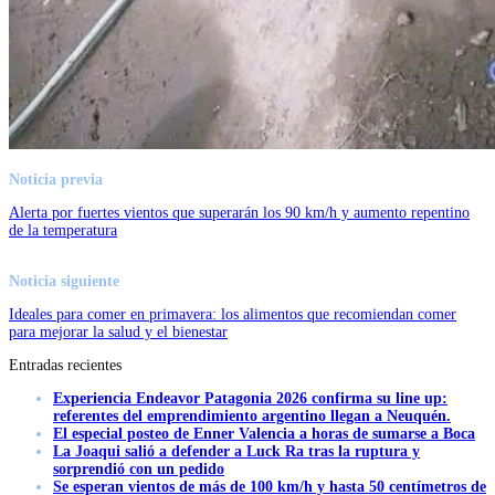
Noticia previa
Alerta por fuertes vientos que superarán los 90 km/h y aumento repentino
de la temperatura
Noticia siguiente
Ideales para comer en primavera: los alimentos que recomiendan comer
para mejorar la salud y el bienestar
Entradas recientes
Experiencia Endeavor Patagonia 2026 confirma su line up:
referentes del emprendimiento argentino llegan a Neuquén.
El especial posteo de Enner Valencia a horas de sumarse a Boca
La Joaqui salió a defender a Luck Ra tras la ruptura y
sorprendió con un pedido
Se esperan vientos de más de 100 km/h y hasta 50 centímetros de