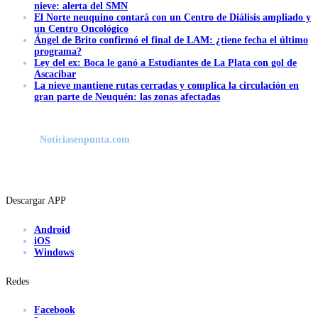
nieve: alerta del SMN
El Norte neuquino contará con un Centro de Diálisis ampliado y
un Centro Oncológico
Ángel de Brito confirmó el final de LAM: ¿tiene fecha el último
programa?
Ley del ex: Boca le ganó a Estudiantes de La Plata con gol de
Ascacibar
La nieve mantiene rutas cerradas y complica la circulación en
gran parte de Neuquén: las zonas afectadas
Noticiasenpunta.com
Descargar APP
Android
iOS
Windows
Redes
Facebook