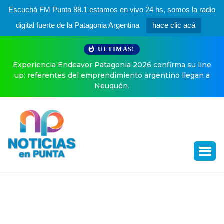
Escuchá FM Punta 88.1 estamos en vivo 24 hs, somos la radio
digital fuerte de la Patagonia Argentina
hace clic acá
ULTIMAS!
Endeavor Patagonia 2026 confirma su line
El especial poste
tes del emprendimiento argentino llegan a
Neuquén.