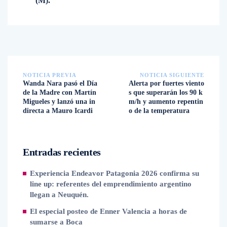
(M).
NOTICIA PREVIA
NOTICIA SIGUIENTE
Wanda Nara pasó el Día
Alerta por fuertes viento
de la Madre con Martín
s que superarán los 90 k
Migueles y lanzó una in
m/h y aumento repentin
directa a Mauro Icardi
o de la temperatura
Entradas recientes
Experiencia Endeavor Patagonia 2026 confirma su
line up: referentes del emprendimiento argentino
llegan a Neuquén.
El especial posteo de Enner Valencia a horas de
sumarse a Boca