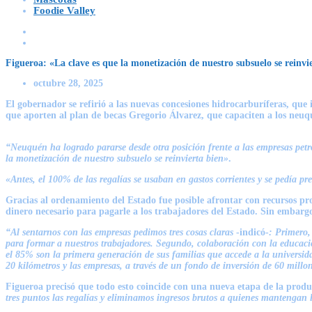
Foodie Valley
Figueroa: «La clave es que la monetización de nuestro subsuelo se reinvi
octubre 28, 2025
El gobernador se refirió a las nuevas concesiones hidrocarburíferas, que
que aporten al plan de becas Gregorio Álvarez, que capaciten a los neuqu
“Neuquén ha logrado pararse desde otra posición frente a las empresas petr
la monetización de nuestro subsuelo se reinvierta bien»
.
«Antes, el 100% de las regalías se usaban en gastos corrientes y se pedía pre
Gracias al ordenamiento del Estado fue posible afrontar con recursos pro
dinero necesario para pagarle a los trabajadores del Estado. Sin embargo 
“Al sentarnos con las empresas pedimos tres cosas claras
-indicó-
: Primero,
para formar a nuestros trabajadores. Segundo, colaboración con la educació
el 85% son la primera generación de sus familias que accede a la universid
20 kilómetros y las empresas, a través de un fondo de inversión de 60 millo
Figueroa precisó que todo esto coincide con una nueva etapa de la prod
tres puntos las regalías y eliminamos ingresos brutos a quienes mantengan lo