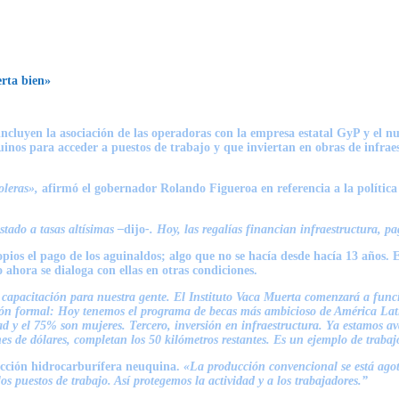
erta bien»
 incluyen la asociación de las operadoras con la empresa estatal GyP y el 
inos para acceder a puestos de trabajo y que inviertan en obras de infrae
oleras»,
afirmó el gobernador
Rolando Figueroa
en referencia a la políti
stado a tasas altísimas –
dijo
-. Hoy, las regalías financian infraestructura, p
pios el pago de los aguinaldos; algo que no se hacía desde hacía 13 años. 
ahora se dialoga con ellas en otras condiciones.
 capacitación para nuestra gente. El Instituto Vaca Muerta comenzará a funcio
n formal: Hoy tenemos el programa de becas más ambicioso de América Latina, 
ad y el 75% son mujeres. Tercero, inversión en infraestructura. Ya estamos a
nes de dólares, completan los 50 kilómetros restantes. Es un ejemplo de traba
ucción hidrocarburífera neuquina.
«La producción convencional se está agot
s puestos de trabajo. Así protegemos la actividad y a los trabajadores.”