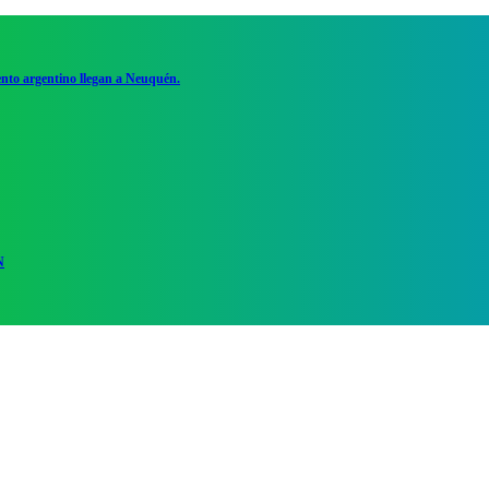
ento argentino llegan a Neuquén.
N