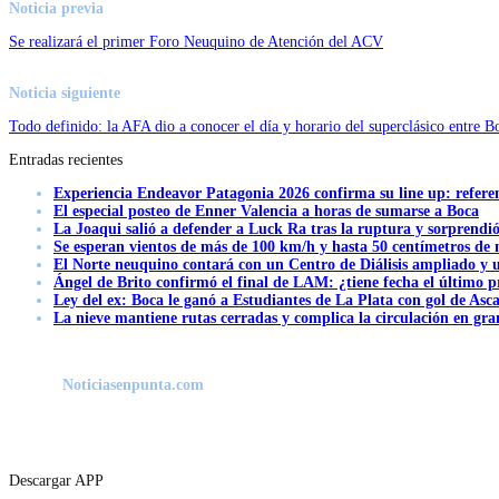
Noticia previa
Se realizará el primer Foro Neuquino de Atención del ACV
Noticia siguiente
⁠Todo definido: la AFA dio a conocer el día y horario del superclásico entre B
Entradas recientes
Experiencia Endeavor Patagonia 2026 confirma su line up: refere
El especial posteo de Enner Valencia a horas de sumarse a Boca
La Joaqui salió a defender a Luck Ra tras la ruptura y sorprendi
Se esperan vientos de más de 100 km/h y hasta 50 centímetros de 
El Norte neuquino contará con un Centro de Diálisis ampliado y
Ángel de Brito confirmó el final de LAM: ¿tiene fecha el último
Ley del ex: Boca le ganó a Estudiantes de La Plata con gol de Asc
La nieve mantiene rutas cerradas y complica la circulación en gra
Noticiasenpunta.com
Descargar APP