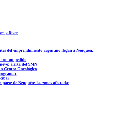
oca y River
ntes del emprendimiento argentino llegan a Neuquén.
ó con un pedido
nieve: alerta del SMN
 un Centro Oncológico
 programa?
acibar
n parte de Neuquén: las zonas afectadas