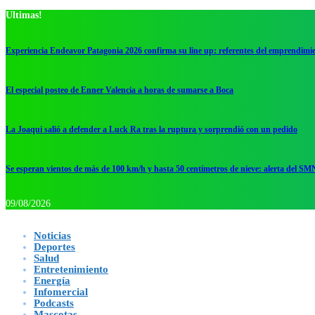
Ultimas!
Experiencia Endeavor Patagonia 2026 confirma su line up: referentes del emprendimi
El especial posteo de Enner Valencia a horas de sumarse a Boca
La Joaqui salió a defender a Luck Ra tras la ruptura y sorprendió con un pedido
Se esperan vientos de más de 100 km/h y hasta 50 centímetros de nieve: alerta del SM
09/08/2026
Noticias
Deportes
Salud
Entretenimiento
Energía
Infomercial
Podcasts
Mascotas