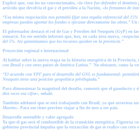
Explicó que, con los no convencionales,
«la clave fue defender el dominio 
artículo que devolvía el gas y el petróleo a la Nación,
«lo frenamos de inm
“Esa misma negociación nos permitió fijar una regalía referencial del 15%
empresas pueden aportar los fondos o ejecutar directamente las obras.”
Un 
El gobernador destacó el rol de Gas y Petróleo del Neuquén (GyP) en las
remarcó. En ese sentido informó que, hoy, en cada área nueva,
«negociam
del 5%. Así garantizamos que los recursos queden en la provincia.”
Proyección regional e internacional
Al hablar sobre la nueva etapa en la historia energética de la Provincia
con Brasil y con otros países de América Latina.”
No obstante, como la ven
“El acuerdo con YPF para el desarrollo del GNL es fundamental: permitirá ll
Neuquén tiene una posición geopolítica privilegiada.
”
Para dimensionar la magnitud del desafío, comentó que el gasoducto y el
diez veces esa cifra»,
señaló.
También adelantó que se está trabajando con Brasil, ya que atraviesa una
Muerta».
Para eso tiene previsto viajar a fin de mes a ese país.
Desarrollo sostenible y valor agregado
Ya que el gas será el combustible de la transición energética, Figueroa c
gobierno provincial impulsa que la extracción de gas se realice con cero 