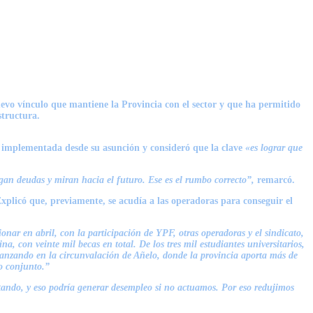
nuevo vínculo que mantiene la Provincia con el sector y que ha permitido
structura.
ca implementada desde su asunción y consideró que la clave
«es lograr que
agan deudas y miran hacia el futuro. Ese es el rumbo correcto”,
remarcó.
Explicó que, previamente, se acudía a las operadoras para conseguir el
nar en abril, con la participación de YPF, otras operadoras y el sindicato,
con veinte mil becas en total. De los tres mil estudiantes universitarios,
vanzando en la circunvalación de Añelo, donde la provincia aporta más de
jo conjunto.”
ando, y eso podría generar desempleo si no actuamos. Por eso redujimos