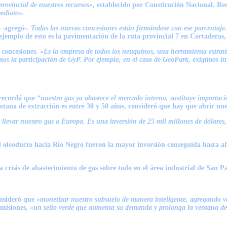
provincial de nuestros recursos»,
establecido por Constitución Nacional. Re
ediato».
 –
agregó-
. Todas las nuevas concesiones están firmándose con ese porcentaje. 
ejemplo de esto es la pavimentación de la ruta provincial 7 en Cortaderas,
 concesiones. «
Es la empresa de todos los neuquinos, una herramienta estraté
os la participación de GyP. Por ejemplo, en el caso de GeoPark, exigimos i
, recordó que
“nuestro gas ya abastece el mercado interno, sustituye importac
tana de extracción es entre 30 y 50 años, consideró que hay que abrir nue
evar nuestro gas a Europa. Es una inversión de 25 mil millones de dólares, p
 oleoducto hacia Río Negro fueron la mayor inversión conseguida hasta ah
 crisis de abastecimiento de gas sobre todo en el área industrial de San P
onsideró que
«monetizar nuestro subsuelo de manera inteligente, agregando v
emisiones,
«un sello verde que aumenta su demanda y prolonga la ventana de