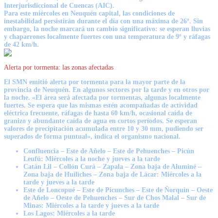
Interjurisdiccional de Cuencas (AIC).
Para este miércoles en Neuquén capital, las condiciones de
inestabilidad persistirán durante el día con una máxima de 26º. Sin
embargo, la noche marcará un cambio significativo: se esperan
lluvias
y chaparrones
localmente fuertes
con una temperatura de 9º y ráfagas
de 42 km/h.
Alerta por tormenta: las zonas afectadas
El SMN emitió alerta por tormenta para la mayor parte de la
provincia de Neuquén. En algunos sectores por la tarde y en otros por
la noche. «El área será afectada por tormentas, algunas localmente
fuertes. Se espera que las mismas estén acompañadas de
actividad
eléctrica frecuente,
ráfagas de hasta 60 km/h, ocasional caída de
granizo y abundante caída de agua en cortos períodos. Se esperan
valores de precipitación acumulada entre 10 y 30 mm, pudiendo ser
superados de forma puntual», indica el organismo nacional.
Confluencia – Este de Añelo – Este de Pehuenches – Picún
Leufú:
Miércoles a la noche y jueves a la tarde
Catán Lil – Collón Curá – Zapala – Zona baja de Aluminé –
Zona baja de Huiliches – Zona baja de Lácar:
Miércoles a la
tarde y jueves a la tarde
Este de Loncopué – Este de Picunches – Este de Ñorquín – Oeste
de Añelo – Oeste de Pehuenches – Sur de Chos Malal – Sur de
Minas:
Miércoles a la tarde y jueves a la tarde
Los Lagos:
Miércoles a la tarde