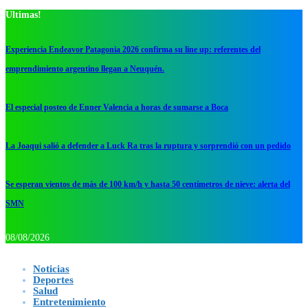
Ultimas!
Experiencia Endeavor Patagonia 2026 confirma su line up: referentes del
emprendimiento argentino llegan a Neuquén.
El especial posteo de Enner Valencia a horas de sumarse a Boca
La Joaqui salió a defender a Luck Ra tras la ruptura y sorprendió con un pedido
Se esperan vientos de más de 100 km/h y hasta 50 centímetros de nieve: alerta del
SMN
08/08/2026
Noticias
Deportes
Salud
Entretenimiento