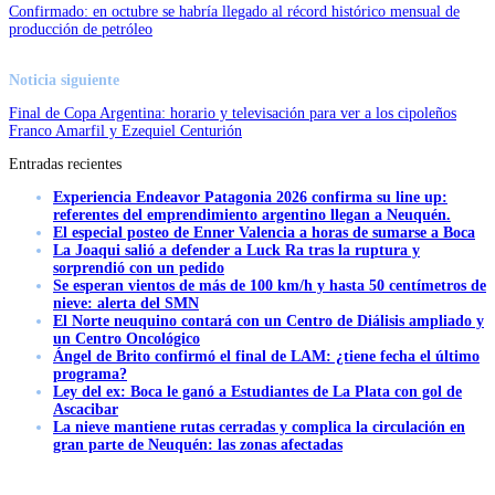
Confirmado: en octubre se habría llegado al récord histórico mensual de
producción de petróleo
Noticia siguiente
Final de Copa Argentina: horario y televisación para ver a los cipoleños
Franco Amarfil y Ezequiel Centurión
Entradas recientes
Experiencia Endeavor Patagonia 2026 confirma su line up:
referentes del emprendimiento argentino llegan a Neuquén.
El especial posteo de Enner Valencia a horas de sumarse a Boca
La Joaqui salió a defender a Luck Ra tras la ruptura y
sorprendió con un pedido
Se esperan vientos de más de 100 km/h y hasta 50 centímetros de
nieve: alerta del SMN
El Norte neuquino contará con un Centro de Diálisis ampliado y
un Centro Oncológico
Ángel de Brito confirmó el final de LAM: ¿tiene fecha el último
programa?
Ley del ex: Boca le ganó a Estudiantes de La Plata con gol de
Ascacibar
La nieve mantiene rutas cerradas y complica la circulación en
gran parte de Neuquén: las zonas afectadas