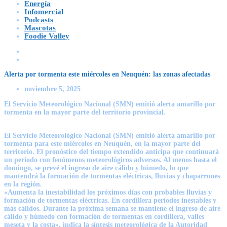
Energía
Infomercial
Podcasts
Mascotas
Foodie Valley
Alerta por tormenta este miércoles en Neuquén: las zonas afectadas
noviembre 5, 2025
El Servicio Meteorológico Nacional (SMN) emitió alerta amarillo por
tormenta en la mayor parte del territorio provincial.
El Servicio Meteorológico Nacional (SMN) emitió alerta amarillo por
tormenta para este miércoles en Neuquén, en la mayor parte del
territorio. El pronóstico del tiempo extendido anticipa que continuará
un período con fenómenos meteorológicos adversos. Al menos hasta el
domingo, se prevé el ingreso de aire cálido y húmedo, lo que
mantendrá la formación de tormentas eléctricas, lluvias y chaparrones
en la región.
«Aumenta la inestabilidad los próximos días con probables lluvias y
formación de tormentas eléctricas. En cordillera períodos inestables y
más cálidos. Durante la próxima semana se mantiene el ingreso de aire
cálido y húmedo con formación de tormentas en cordillera, valles
meseta y la costa», indica la síntesis meteorológica de la Autoridad