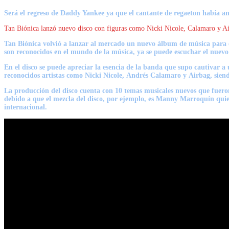
Será el regreso de
Daddy Yankee
ya que el cantante de regaeton había anu
Tan Biónica lanzó nuevo disco con figuras como Nicki Nicole, Calamaro y A
Tan Biónica volvió a lanzar al mercado un nuevo álbum de música para c
son reconocidos en el mundo de la música, ya se puede escuchar el nuevo
En el disco se puede apreciar la esencia de la banda que supo cautivar a
reconocidos artistas como
Nicki Nicole
,
Andrés Calamaro
y
Airbag,
siend
La producción del disco cuenta con 10 temas musicales nuevos que fuero
debido a que el mezcla del disco, por ejemplo, es Manny Marroquín qui
internacional.