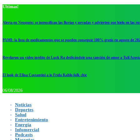
Ultimas!
Alerta en Neuquén: se intensifican las lluvias y nevadas y advierten por hielo en las ru
PAMI: la lista de medicamentos que se pueden conseguir 100% gratis en agosto de 20
Revelaron un video inédito de Luck Ra dedicándole una canción de amor a Tuli Acost
El look de Elina Costantini a lo Frida Kahlo folk chic
06/08/2026
Noticias
Deportes
Salud
Entretenimiento
Energía
Infomercial
Podcasts
Mascotas