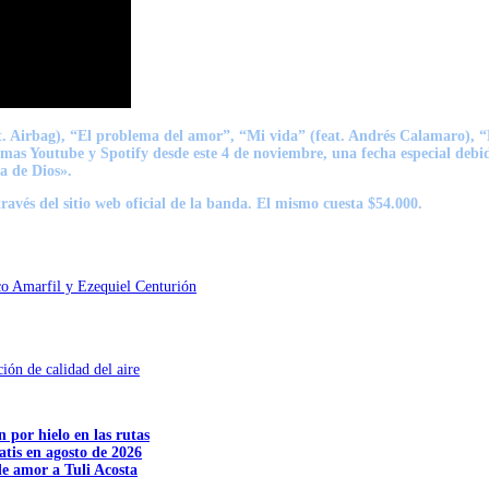
t. Airbag), “
El problema del amor
”, “
Mi vida
” (feat. Andrés Calamaro), “
ormas Youtube y Spotify desde este 4 de noviembre, una fecha especial debid
a de Dios».
ravés del sitio web oficial de la banda. El mismo cuesta $54.000.
nco Amarfil y Ezequiel Centurión
ón de calidad del aire
n por hielo en las rutas
tis en agosto de 2026
e amor a Tuli Acosta