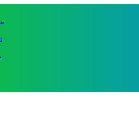
tas
26
a