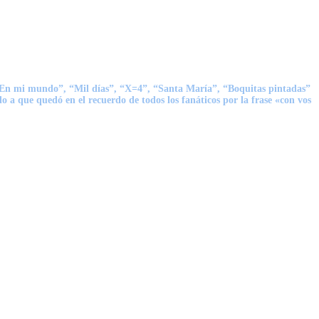
En mi mundo
”, “
Mil días
”,
“X=4
”, “
Santa María
”, “
Boquitas pintadas
”
o a que quedó en el recuerdo de todos los fanáticos por la frase «con vos