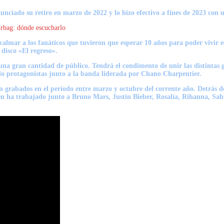
nciado su retiro en marzo de 2022 y lo hizo efectivo a fines de 2023 con u
irbag: dónde escucharlo
almar a los fanáticos que tuvieron que esperar 10 años para poder vivir
 disco
«El regreso»
.
 una gran cantidad de público. Tendrá el condimento de unir las distintas 
o protagonistas junto a la banda liderada por
Chano Charpentier.
n grabados en el período entre marzo y octubre del corrente año. Detrás d
en ha trabajado junto a
Bruno Mars,
Justin Bieber
,
Rosalía
,
Rihanna
,
Sab