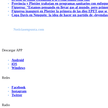
Provincia y Plottier trabajan en programas sanitarios con enfoque 
Figueroa: “Estamos pensando en llevar gas al mundo, pero primer
Figueroa inauguró en Plottier la primera de las diez EPET que se
Copa Davis en Neuquén: la idea de hacer un partido de «leyendas»
Noticiasenpunta.com
Descargar APP
Android
iOS
Windows
Redes
Facebook
Instagram
Twitter
Radio