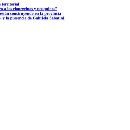
territorial
o a los rionegrinos y neuquinos”
 están construyendo en la provincia
 y la presencia de Gabriela Sabatini