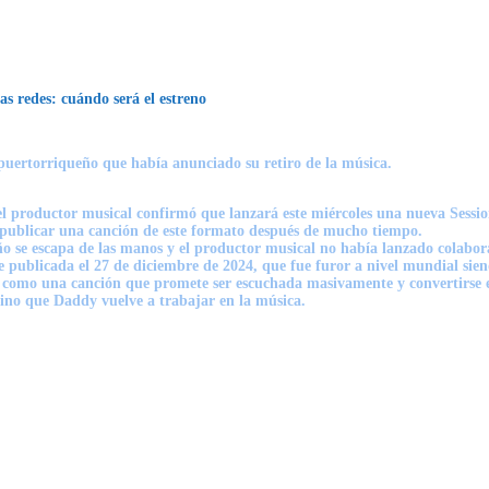
s redes: cuándo será el estreno
 puertorriqueño que había anunciado su retiro de la música.
 el productor musical confirmó que lanzará este miércoles una nueva Sessi
 publicar una canción de este formato después de mucho tiempo.
 año se escapa de las manos y el productor musical no había lanzado colabor
e publicada el 27 de diciembre de 2024, que fue furor a nivel mundial si
 como una canción que promete ser escuchada masivamente y convertirse e
sino que Daddy vuelve a trabajar en la música.