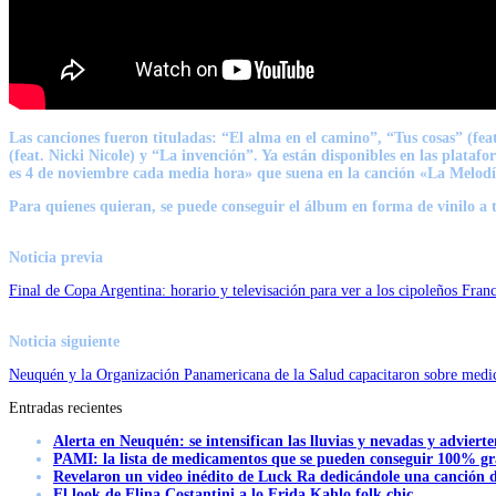
Las canciones fueron tituladas: “
El alma en el camino
”, “
Tus cosas
” (fea
(feat. Nicki Nicole) y “
La invención
”. Ya están disponibles en las plataf
es 4 de noviembre cada media hora» que suena en la canción «La Melodí
Para quienes quieran, se puede conseguir el álbum en forma de vinilo a t
Noticia previa
Final de Copa Argentina: horario y televisación para ver a los cipoleños Fra
Noticia siguiente
Neuquén y la Organización Panamericana de la Salud capacitaron sobre medici
Entradas recientes
Alerta en Neuquén: se intensifican las lluvias y nevadas y advierte
PAMI: la lista de medicamentos que se pueden conseguir 100% gra
Revelaron un video inédito de Luck Ra dedicándole una canción d
El look de Elina Costantini a lo Frida Kahlo folk chic